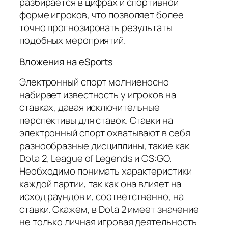
разбирается в цифрах и спортивной
форме игроков, что позволяет более
точно прогнозировать результаты
подобных мероприятий.
Вложения на eSports
Электронный спорт молниеносно
набирает известность у игроков на
ставках, давая исключительные
перспективы для ставок. Ставки на
электронный спорт охватывают в себя
разнообразные дисциплины, такие как
Dota 2, League of Legends и CS:GO.
Необходимо понимать характеристики
каждой партии, так как она влияет на
исход раундов и, соответственно, на
ставки. Скажем, в Dota 2 имеет значение
не только личная игровая деятельность