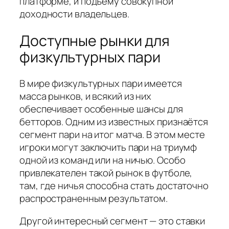
платформе, и подъему совокупной
доходности владельцев.
Доступные рынки для
физкультурных пари
В мире физкультурных пари имеется
масса рынков, и всякий из них
обеспечивает особенные шансы для
бетторов. Одним из известных признаётся
сегмент пари на итог матча. В этом месте
игроки могут заключить пари на триумф
одной из команд или на ничью. Особо
привлекателен такой рынок в футболе,
там, где ничья способна стать достаточно
распространенным результатом.
Другой интересный сегмент — это ставки