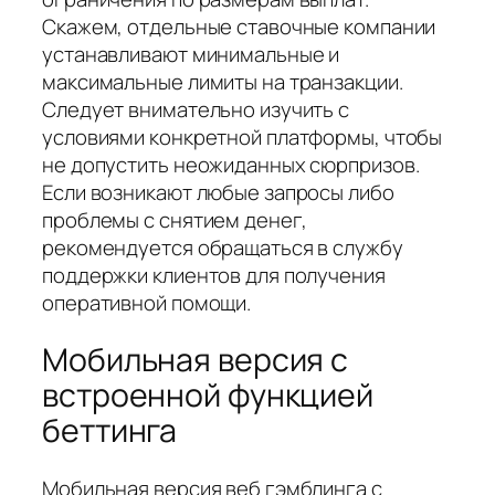
Скажем, отдельные ставочные компании
устанавливают минимальные и
максимальные лимиты на транзакции.
Следует внимательно изучить с
условиями конкретной платформы, чтобы
не допустить неожиданных сюрпризов.
Если возникают любые запросы либо
проблемы с снятием денег,
рекомендуется обращаться в службу
поддержки клиентов для получения
оперативной помощи.
Мобильная версия с
встроенной функцией
беттинга
Мобильная версия веб гэмблинга с