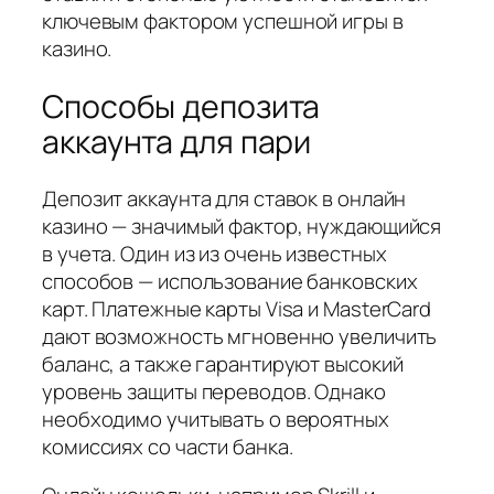
ключевым фактором успешной игры в
казино.
Способы депозита
аккаунта для пари
Депозит аккаунта для ставок в онлайн
казино — значимый фактор, нуждающийся
в учета. Один из из очень известных
способов — использование банковских
карт. Платежные карты Visa и MasterCard
дают возможность мгновенно увеличить
баланс, а также гарантируют высокий
уровень защиты переводов. Однако
необходимо учитывать о вероятных
комиссиях со части банка.