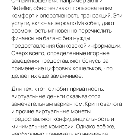
Онлайн кошельки, например Skrill и
Neteller, обеспечивают пользователям
комфорт и оперативность транзакций. Эти
услуги, включая зеркало Максбет, дают
возможность мгновенно перечислить
финансы на баланс без нужды
предоставления банковской информации.
Сверх всего, определенные игорные
заведения предоставляют бонусы за
применение цифровых кошельков, что
делает их еще заманчивее.
Для тех, кто-то любит приватность,
виртуальные деньги оказываются
замечательным вариантом. Криптовалюта
и прочие виртуальные монеты
предоставляют конфиденциальность и
минимальные комиссии. Однако всё же,
необходимо принимать во внимание