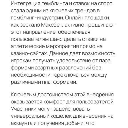
Интеграция гемблинга и ставок на спорт
стала одним из ключевых трендов в
гемблинг-индустрии. Онлайн площадки,
как зеркало Максбет, активно продвигают
этот направление, обеспечивая
пользователям шанс делать ставки на
атлетические мероприятия прямо на
казино-сайтах. Данное дает возможность
игрокам получать удовольствие от пара
формами азартных развлечений без
необходимости переключаться между
различными платформами.
Ключевым достоинством этой внедрения
оказывается комфорт для пользователей.
Участники могут задействовать
универсальный кошелек для внесения на
аккаунта и получения добычи, что