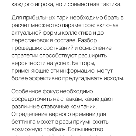
каждого игрока, но и совместная тактика.
Для прибыльных пари необходимо брать в
расчет множество параметров: включая
актуальной формы коллектива и до
перестановок в составе. Разбор
прошедших состязаний и осмысление
стратегии способствуют расширить
вероятности на успех. Бетторы,
применяющие эти информацию, могут
более эффективно предугадывать исходы.
Особенное фокус необходимо
сосредоточить на ставкам, какие дают
различные ставочные компании.
Определение верного времени для
беттинга может в разы приумножить
возможную прибыль. Большинство