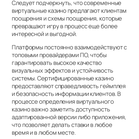
Следует подчеркнуть, что современные
виртуальные казино предлагают клиентам
поощрения и схемы поощрения, которые
превращают игру в процесс еще более
интересной и выгодной.
Платформы постоянно взаимодействуют с
топовыми провайдерами ПО, чтобы
гарантировать высокое качество
визуальных эффектов и устойчивость
системы. Сертифицированные казино
предоставляют справедливость геймплея
и безопасность информации клиентов. В
процессе определения виртуального
казино важно заметить доступность
адаптированной версии либо приложения,
что позволяет делать ставки в любое
время и в любом месте.