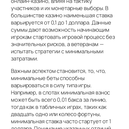
онлайн-казино, влияя на тактику
участников и их монетарные выборы. В
большинстве казино наименьшая ставка
варьируется от 0,1 до 1 доллара. Данные
суммы дают возможность начинающим
игрокам стартовать игровой процесс без
значительных рисков, а ветеранам —
испытать стратегии с минимальными
затратами.
Важным аспектом становится, то, что,
минимальные беты способны
варьироваться в силу типа игры.
Например, в слотах минимальная взнос
может быть всего 0,01 бакса за линию,
тогда как в табличных играх, таких как
двадцать одно или колесо фортуны,
минимальная ставка часто стартует от 1
доллара. Понимание указанных отличий