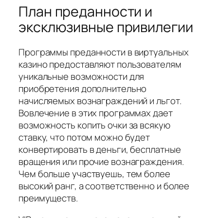
План преданности и
эксклюзивные привилегии
Программы преданности в виртуальных
казино предоставляют пользователям
уникальные возможности для
приобретения дополнительно
начисляемых вознаграждений и льгот.
Вовлечение в этих программах дает
возможность копить очки за всякую
ставку, что потом можно будет
конвертировать в деньги, бесплатные
вращения или прочие вознаграждения.
Чем больше участвуешь, тем более
высокий ранг, а соответственно и более
преимуществ.