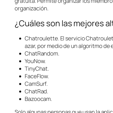
gratuita. Permite organizar los miembros
organización.
¿Cuáles son las mejores a
Chatroulette. El servicio Chatroul
azar, por medio de un algoritmo de
ChatRandom.
YouNow.
TinyChat.
FaceFlow.
CamSurf.
ChatRad.
Bazoocam.
Solo algunas personas que usan la apli