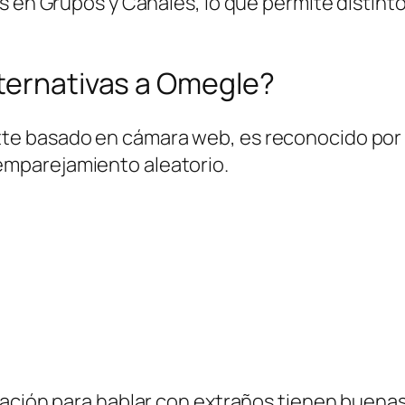
 en Grupos y Canales, lo que permite distintos
lternativas a Omegle?
ette basado en cámara web, es reconocido por
 emparejamiento aleatorio.
cación para hablar con extraños tienen buenas