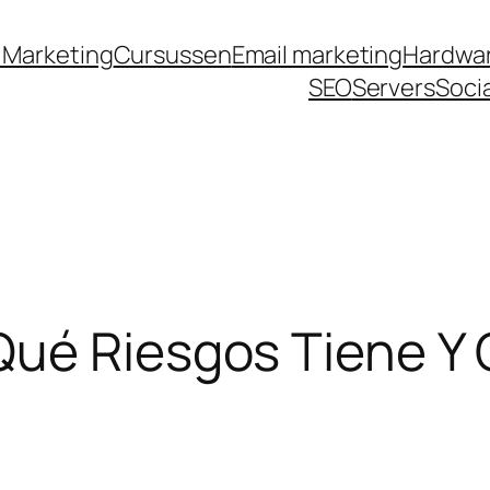
et
galabet
jojobet
casino siteleri
pusulabet
den
 Marketing
Cursussen
Email marketing
Hardwa
SEO
Servers
Soci
Qué Riesgos Tiene Y