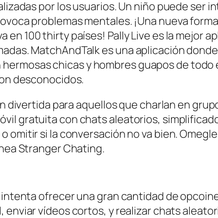
alizadas por los usuarios. Un niño puede ser 
provoca problemas mentales. ¡Una nueva forma
en 100 thirty países! Pally Live es la mejor a
madas. MatchAndTalk es una aplicación donde p
hermosas chicas y hombres guapos de todo e
 con desconocidos.
ión divertida para aquellos que charlan en gr
il gratuita con chats aleatorios, simplificad
 omitir si la conversación no va bien. Omegle 
ínea Stranger Chating.
 intenta ofrecer una gran cantidad de opcoine
 enviar vídeos cortos, y realizar chats aleato