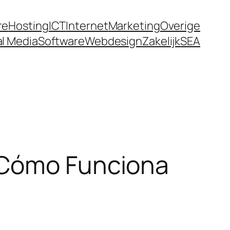
eme bonusu
galabet.gold
betpipoappindir.co
re
Hosting
ICT
Internet
Marketing
Overige
al Media
Software
Webdesign
Zakelijk
SEA
 Cómo Funciona