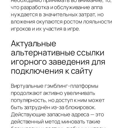
что разработка и обслуживание аппа
нуждается в значительных затрат, но
вложения окупаются ростом лояльности
игроков и их участия в игре.
Актуальные
альтернативные ссылки
игорного заведения для
подключения к сайту
Виртуальные гэмблинг-платформы
продолжают активно увеличивать
популярность, но доступ к ним может
быть затруднён из-за блокировок.
Действующие запасные адреса — это
действенный метод миновать такие