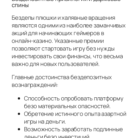
спины
Бездепы плюшки и халявные вращения
являются одними из наиболее заманчивых
акций для начинающих геймеров в
онлайн-казино. Указанные премии
позволяют стартовать игру без нужды
инвестировать свои финансы, что весьма
важно для новых пользователей.
Главные достоинства бездепозитных
вознаграждений:
Способность опробовать платформу
безо материальных опасностей.
Обретение истинного опыта азартной
игры на деньги.
Возможность заработать подлинные
деньги безо инвестиций.