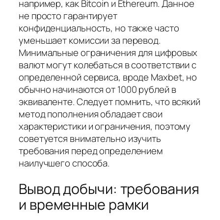
например, как Bitcoin и Ethereum. Данное
не просто гарантирует
конфиденциальность, но также часто
уменьшает комиссии за перевод.
Минимальные ограничения для цифровых
валют могут колебаться в соответствии с
определенной сервиса, вроде Maxbet, но
обычно начинаются от 1000 рублей в
эквиваленте. Следует помнить, что всякий
метод пополнения обладает свои
характеристики и ограничения, поэтому
советуется внимательно изучить
требования перед определением
наилучшего способа.
Вывод добычи: требования
и временные рамки