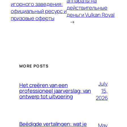
аппараты на
игорного заведения:
действительные
официальный ресурс и
деньги Vulkan Royal
призовые оферты
→
MORE POSTS
July
Het creëren van een
15,
professioneel jaarverslag: van
ontwerp tot uitvoering
2026
Beëdigde vertalingen: wat je
May