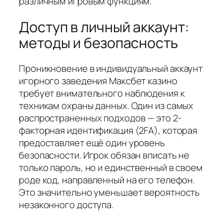
различным игровым функциям.
Доступ в личный аккаунт:
методы и безопасность
Проникновение в индивидуальный аккаунт
игорного заведения Максбет казино
требует внимательного наблюдения к
техникам охраны данных. Один из самых
распространенных подходов — это 2-
факторная идентификация (2FA), которая
предоставляет ещё один уровень
безопасности. Игрок обязан вписать не
только пароль, но и единственный в своем
роде код, направленный на его телефон.
Это значительно уменьшает вероятность
незаконного доступа.