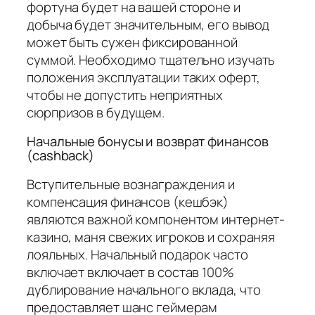
фортуна будет на вашей стороне и
добыча будет значительным, его вывод
может быть сужен фиксированной
суммой. Необходимо тщательно изучать
положения эксплуатации таких оферт,
чтобы не допустить неприятных
сюрпризов в будущем.
Начальные бонусы и возврат финансов
(cashback)
Вступительные вознаграждения и
компенсация финансов (кешбэк)
являются важной компонентом интернет-
казино, маня свежих игроков и сохраняя
лояльных. Начальный подарок часто
включает включает в состав 100%
дублирование начального вклада, что
предоставляет шанс геймерам