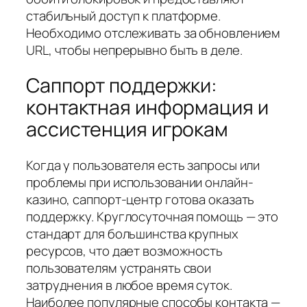
стабильный доступ к платформе.
Необходимо отслеживать за обновлением
URL, чтобы непрерывно быть в деле.
Саппорт поддержки:
контактная информация и
ассистенция игрокам
Когда у пользователя есть запросы или
проблемы при использовании онлайн-
казино, саппорт-центр готова оказать
поддержку. Круглосуточная помощь — это
стандарт для большинства крупных
ресурсов, что дает возможность
пользователям устранять свои
затруднения в любое время суток.
Наиболее популярные способы контакта —