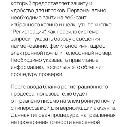
который предоставляет защиту и
удобство для игроков. Первоначально
необходимо зайти на веб-сайт
избранного казино и щелкнуть по кнопке
"Регистрация". Как правило система
запросит указать базовую сведения:
наименование, фамильное имя, адрес
электронной почты и телефонный номер.
Необходимо указывать правильные
информацию, поскольку это облегчит
процедуру проверки.
После ввода бланка регистрационного
процесса, пользователю будет
отправлено письмо на электронную почту
с гиперссылкой для верификации аккаунта.
Данная типовая процедура, направленная
на проверение точности внесенной