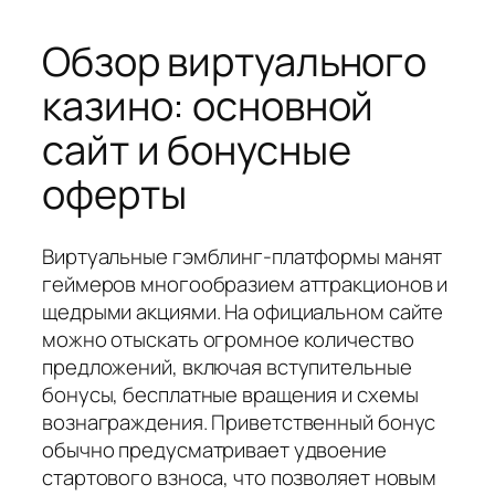
Обзор виртуального
казино: основной
сайт и бонусные
оферты
Виртуальные гэмблинг-платформы манят
геймеров многообразием аттракционов и
щедрыми акциями. На официальном сайте
можно отыскать огромное количество
предложений, включая вступительные
бонусы, бесплатные вращения и схемы
вознаграждения. Приветственный бонус
обычно предусматривает удвоение
стартового взноса, что позволяет новым