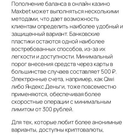
Пополнение баланса в онлайн казино
Maxbet может выполняться несколькими
методами, что дает возможность
клиентам определить наиболее удобный и
защищенный вариант. Банковские
пластики остаются одной наиболее
востребованных способов, из-за их
легкости и доступности. Минимальный
порог внесения средств через карты в
большинстве случаев составляет 500 ₽.
Электронные счета, например, как Qiwi
либо Яндекс.Деньги, тоже повсеместно
применяются, обеспечивая более
скоростные операции с минимальным
лимитом от 300 рублей.
Для тех, которые любит более анонимные
варианты, доступны криптовалюты,