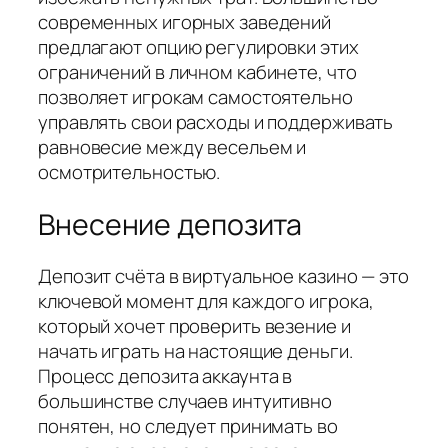
современных игорных заведений
предлагают опцию регулировки этих
ограничений в личном кабинете, что
позволяет игрокам самостоятельно
управлять свои расходы и поддерживать
равновесие между весельем и
осмотрительностью.
Внесение депозита
Депозит счёта в виртуальное казино — это
ключевой момент для каждого игрока,
который хочет проверить везение и
начать играть на настоящие деньги.
Процесс депозита аккаунта в
большинстве случаев интуитивно
понятен, но следует принимать во