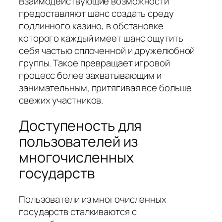
Взаимодействующие возможности
предоставляют шанс создать среду
подлинного казино, в обстановке
которого каждый имеет шанс ощутить
себя частью сплоченной и дружелюбной
группы. Такое превращает игровой
процесс более захватывающим и
занимательным, притягивая все больше
свежих участников.
Доступеность для
пользователей из
многочисленных
государств
Пользователи из многочисленных
государств сталкиваются с