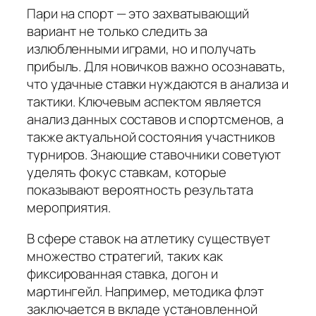
Пари на спорт — это захватывающий
вариант не только следить за
излюбленными играми, но и получать
прибыль. Для новичков важно осознавать,
что удачные ставки нуждаются в анализа и
тактики. Ключевым аспектом является
анализ данных составов и спортсменов, а
также актуальной состояния участников
турниров. Знающие ставочники советуют
уделять фокус ставкам, которые
показывают вероятность результата
мероприятия.
В сфере ставок на атлетику существует
множество стратегий, таких как
фиксированная ставка, догон и
мартингейл. Например, методика флэт
заключается в вкладе установленной