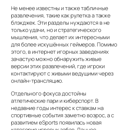
Не менее известны и также табличные
развлечения, такие как рулетка а также
блэкджек. Эти разделы нуждаются в не
только удачи, но и стратегического
мышления, что делает их интересными
для более искушённых геймеров. Помимо
этого, в интернет игорных заведениях
зачастую можно обнаружить живые
версии этих развлечений, где игроки
контактируют с живыми ведущими через
онлайн-трансляцию.
Отдельного фокуса достойны
атлетические пари и киберспорт. В
недавние годы интерес к ставкам на
спортивные события заметно возрос, а с
развитием eSports появилась новая
категория игровых забав. Данное