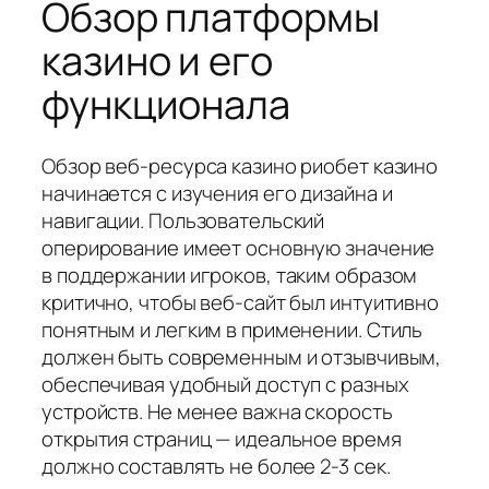
Обзор платформы
казино и его
функционала
Обзор веб-ресурса казино риобет казино
начинается с изучения его дизайна и
навигации. Пользовательский
оперирование имеет основную значение
в поддержании игроков, таким образом
критично, чтобы веб-сайт был интуитивно
понятным и легким в применении. Стиль
должен быть современным и отзывчивым,
обеспечивая удобный доступ с разных
устройств. Не менее важна скорость
открытия страниц — идеальное время
должно составлять не более 2-3 сек.