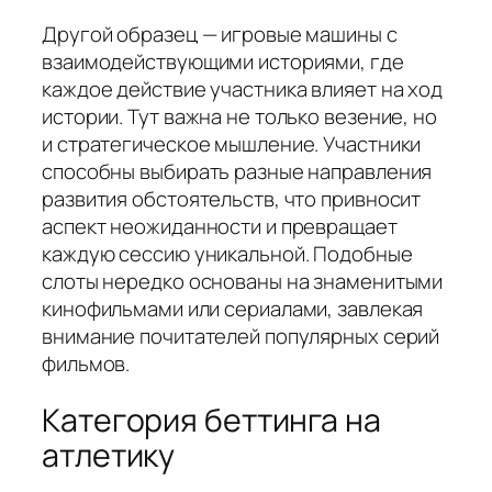
Другой образец — игровые машины с
взаимодействующими историями, где
каждое действие участника влияет на ход
истории. Тут важна не только везение, но
и стратегическое мышление. Участники
способны выбирать разные направления
развития обстоятельств, что привносит
аспект неожиданности и превращает
каждую сессию уникальной. Подобные
слоты нередко основаны на знаменитыми
кинофильмами или сериалами, завлекая
внимание почитателей популярных серий
фильмов.
Категория беттинга на
атлетику