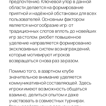
предпочтению. Ключевой упор в данной
области делается на формирование
приятной и надёжной обстановки для всех
пользователей. Основным фактором
является многообразие игр: от
традиционных слотов вплоть до новейших
игр за столом. риобет повышенное
уделение направляется формированию
эксклюзивных систем вознаграждений,
которые мотивируют игроков
возвращаться снова раз за разом.
Помимо того, в азартном клубе
значительное внимание уделяется
коммуникативной составляющей. Здесь
игроки имеют возможность общаться
взаимно, делиться опытом и даже
участвовать в совместных турнирах.