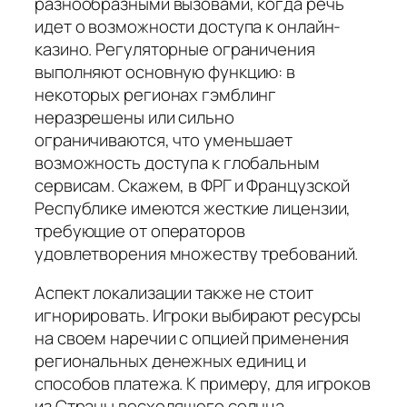
разнообразными вызовами, когда речь
идет о возможности доступа к онлайн-
казино. Регуляторные ограничения
выполняют основную функцию: в
некоторых регионах гэмблинг
неразрешены или сильно
ограничиваются, что уменьшает
возможность доступа к глобальным
сервисам. Скажем, в ФРГ и Французской
Республике имеются жесткие лицензии,
требующие от операторов
удовлетворения множеству требований.
Аспект локализации также не стоит
игнорировать. Игроки выбирают ресурсы
на своем наречии с опцией применения
региональных денежных единиц и
способов платежа. К примеру, для игроков
из Страны восходящего солнца