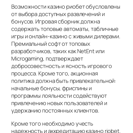
Возможности казино риобет обусловлены
от выбора доступных развлечений и
бонусов. Игровая сборник должна
содержать топовые автоматы, табличные
игры и онлайн-казино с живыми дилерами.
Премиальный софт от топовых
разработчиков, таких как NetEnt или
Microgaming, подтверждает
добросовестность и ясность игрового
процесса. Кроме того, акционная
политика должна быть привлекательной:
начальные бонусы, фриспины и
программы лояльности содействуют
привлечению новых пользователей и
удержанию постоянных клиентов.
Кроме того необходимо учесть
надежность и аккредитацию казино riobet.