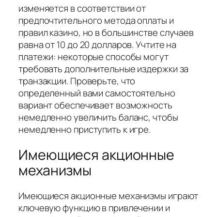
изменяется в соответствии от
предпочтительного метода оплаты и
правил казино, но в большинстве случаев
равна от 10 до 20 долларов. Учтите на
платежи: некоторые способы могут
требовать дополнительные издержки за
транзакции. Проверьте, что
определенный вами самостоятельно
вариант обеспечивает возможность
немедленно увеличить баланс, чтобы
немедленно приступить к игре.
Имеющиеся акционные
механизмы
Имеющиеся акционные механизмы играют
ключевую функцию в привлечении и