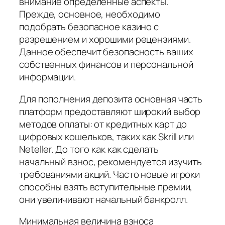
внимание определенные аспекты.
Прежде, основное, необходимо
подобрать безопасное казино с
разрешением и хорошими рецензиями.
Данное обеспечит безопасность ваших
собственных финансов и персональной
информации.
Для пополнения депозита основная часть
платформ предоставляют широкий выбор
методов оплаты: от кредитных карт до
цифровых кошельков, таких как Skrill или
Neteller. До того как как сделать
начальный взнос, рекомендуется изучить
требованиями акций. Часто новые игроки
способны взять вступительные премии,
они увеличивают начальный банкролл.
Минимальная величина взноса