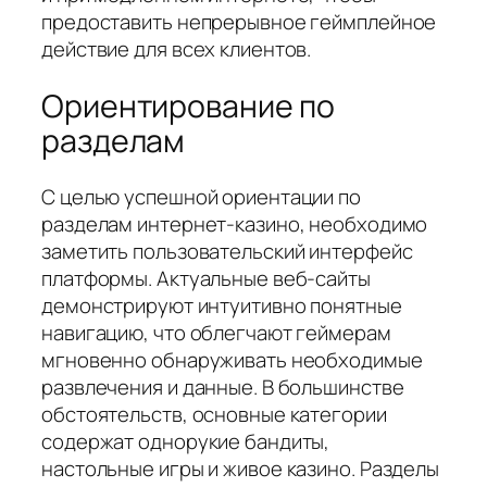
предоставить непрерывное геймплейное
действие для всех клиентов.
Ориентирование по
разделам
С целью успешной ориентации по
разделам интернет-казино, необходимо
заметить пользовательский интерфейс
платформы. Актуальные веб-сайты
демонстрируют интуитивно понятные
навигацию, что облегчают геймерам
мгновенно обнаруживать необходимые
развлечения и данные. В большинстве
обстоятельств, основные категории
содержат однорукие бандиты,
настольные игры и живое казино. Разделы