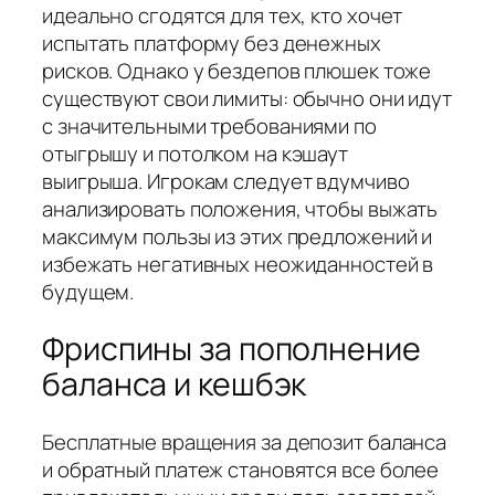
идеально сгодятся для тех, кто хочет
испытать платформу без денежных
рисков. Однако у бездепов плюшек тоже
существуют свои лимиты: обычно они идут
с значительными требованиями по
отыгрышу и потолком на кэшаут
выигрыша. Игрокам следует вдумчиво
анализировать положения, чтобы выжать
максимум пользы из этих предложений и
избежать негативных неожиданностей в
будущем.
Фриспины за пополнение
баланса и кешбэк
Бесплатные вращения за депозит баланса
и обратный платеж становятся все более