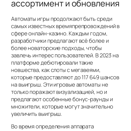
ассортимент и обновления
Автоматы игры продолжают быть среди
самых известных времяпрепровождений в
сфере онлайн-казино. Каждым годом,
разработчики предлагают всё более и
более новаторские подходы, чтобы
завлечь интерес пользователей. В 2023 на
платформе дебютировали такие
новшества, как слоты с мегавеями,
которые предоставляют до 117 649 шансов
на выигрыш. Эти игровые автоматы не
только поражают визуализацией, но и
предлагают особенные бонус-раунды и
множители, которые могут значительно
увеличить выигрыш.
Во время определения аппарата