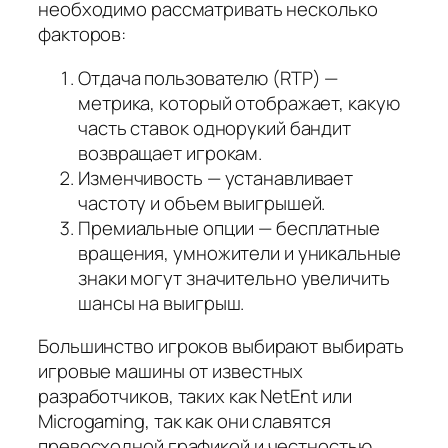
необходимо рассматривать несколько
факторов:
Отдача пользователю (RTP) —
метрика, который отображает, какую
часть ставок однорукий бандит
возвращает игрокам.
Изменчивость — устанавливает
частоту и объем выигрышей.
Премиальные опции — бесплатные
вращения, умножители и уникальные
знаки могут значительно увеличить
шансы на выигрыш.
Большинство игроков выбирают выбирать
игровые машины от известных
разработчиков, таких как NetEnt или
Microgaming, так как они славятся
превосходной графикой и честностью