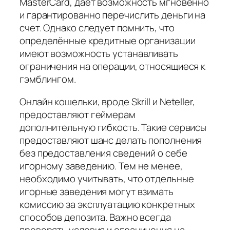
MasterCard, дает возможность мгновенно
и гарантированно перечислить деньги на
счет. Однако следует помнить, что
определённые кредитные организации
имеют возможность устанавливать
ограничения на операции, относящиеся к
гэмблингом.
Онлайн кошельки, вроде Skrill и Neteller,
предоставляют геймерам
дополнительную гибкость. Такие сервисы
предоставляют шанс делать пополнения
без предоставления сведений о себе
игорному заведению. Тем не менее,
необходимо учитывать, что отдельные
игорные заведения могут взимать
комиссию за эксплуатацию конкретных
способов депозита. Важно всегда
проверять условия и ограничения на