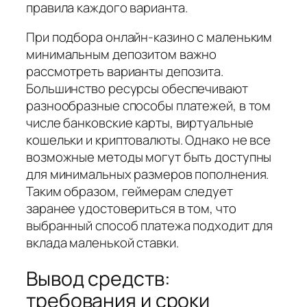
правила каждого варианта.
При подбора онлайн-казино с маленьким
минимальным депозитом важно
рассмотреть варианты депозита.
Большинство ресурсы обеспечивают
разнообразные способы платежей, в том
числе банковские карты, виртуальные
кошельки и криптовалюты. Однако не все
возможные методы могут быть доступны
для минимальных размеров пополнения.
Таким образом, геймерам следует
заранее удостовериться в том, что
выбранный способ платежа подходит для
вклада маленькой ставки.
Вывод средств:
требования и сроки