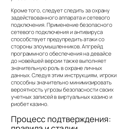
Кроме того, следует следить за охрану
задействованного аппарата и сетевого
подключения. Применение безопасного
сетевого подключения и антивируса
способствует предупредить атаки со
стороны злоумышленников. Апгрейд
программного обеспечения на девайсе
до новейшей версии также выполняет
значительную роль в охране личных
данных. Следуя этим инструкциям, игроки
способны значительно минимизировать
вероятность угрозы безопасности своих
учетных записей в виртуальных казино и
риобет казино.
Процесс подтверждения:
правила и стадии