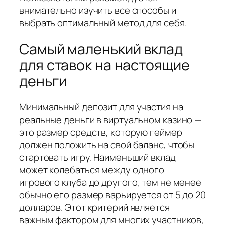
внимательно изучить все способы и
выбрать оптимальный метод для себя.
Самый маленький вклад
для ставок на настоящие
деньги
Минимальный депозит для участия на
реальные деньги в виртуальном казино —
это размер средств, которую геймер
должен положить на свой баланс, чтобы
стартовать игру. Наименьший вклад
может колебаться между одного
игрового клуба до другого, тем не менее
обычно его размер варьируется от 5 до 20
долларов. Этот критерий является
важным фактором для многих участников,