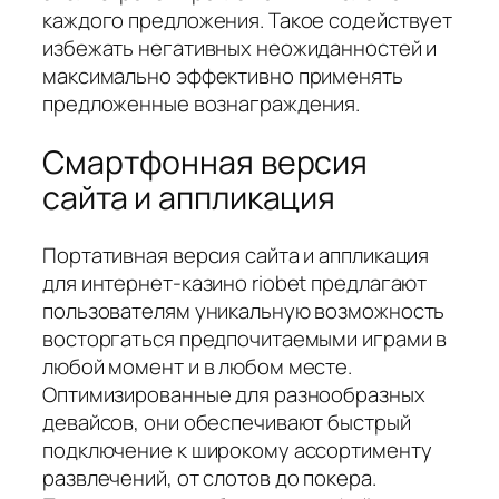
каждого предложения. Такое содействует
избежать негативных неожиданностей и
максимально эффективно применять
предложенные вознаграждения.
Смартфонная версия
сайта и аппликация
Портативная версия сайта и аппликация
для интернет-казино riobet предлагают
пользователям уникальную возможность
восторгаться предпочитаемыми играми в
любой момент и в любом месте.
Оптимизированные для разнообразных
девайсов, они обеспечивают быстрый
подключение к широкому ассортименту
развлечений, от слотов до покера.