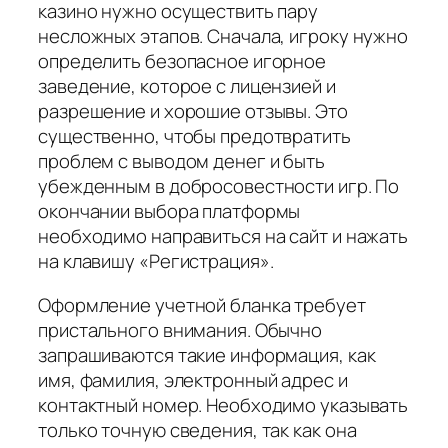
казино нужно осуществить пару
несложных этапов. Сначала, игроку нужно
определить безопасное игорное
заведение, которое с лицензией и
разрешение и хорошие отзывы. Это
существенно, чтобы предотвратить
проблем с выводом денег и быть
убежденным в добросовестности игр. По
окончании выбора платформы
необходимо направиться на сайт и нажать
на клавишу «Регистрация».
Оформление учетной бланка требует
пристального внимания. Обычно
запрашиваются такие информация, как
имя, фамилия, электронный адрес и
контактный номер. Необходимо указывать
только точную сведения, так как она