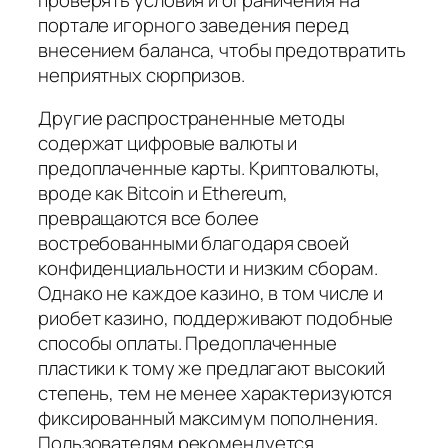
портале игорного заведения перед
внесением баланса, чтобы предотвратить
неприятных сюрпризов.
Другие распространенные методы
содержат цифровые валюты и
предоплаченные карты. Криптовалюты,
вроде как Bitcoin и Ethereum,
превращаются все более
востребованными благодаря своей
конфиденциальности и низким сборам.
Однако не каждое казино, в том числе и
риобет казино, поддерживают подобные
способы оплаты. Предоплаченные
пластики к тому же предлагают высокий
степень, тем не менее характеризуются
фиксированный максимум пополнения.
Пользователям рекомендуется