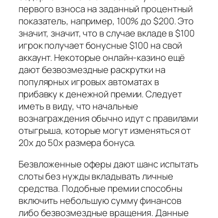
первого взноса на заданный процентный
показатель, например, 100% до $200. Это
значит, значит, что в случае вкладе в $100
игрок получает бонусные $100 на свой
аккаунт. Некоторые онлайн-казино ещё
дают безвозмездные раскрутки на
популярных игровых автоматах в
прибавку к денежной премии. Следует
иметь в виду, что начальные
вознаграждения обычно идут с правилами
отыгрыша, которые могут изменяться от
20x до 50x размера бонуса.
Безвложенные оферы дают шанс испытать
слоты без нужды вкладывать личные
средства. Подобные премии способны
включить небольшую сумму финансов
либо безвозмездные вращения. Данные