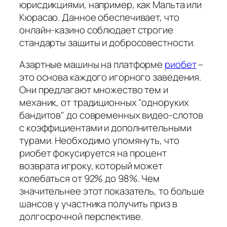
юрисдикциями, например, как Мальта или
Кюрасао. Данное обеспечивает, что
онлайн-казино соблюдает строгие
стандарты защиты и добросовестности.
Азартные машины на платформе
риобет
–
это основа каждого игорного заведения.
Они предлагают множество тем и
механик, от традиционных "одноруких
бандитов" до современных видео-слотов
с коэффициентами и дополнительными
турами. Необходимо упомянуть, что
риобет фокусируется на процент
возврата игроку, который может
колебаться от 92% до 98%. Чем
значительнее этот показатель, то больше
шансов у участника получить приз в
долгосрочной перспективе.