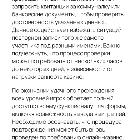
запросить квитанции за коммуналку или
банковские документы, чтобы проверить
достоверность указанных данных.
Данное содействует избежать ситуаций
повторной записи того же самого
участника под разными именами. Важно
подчеркнуть, что процесс проверки
может потребовать от нескольких часов
до некоторых дней, в зависимости от
нагрузки саппорта казино.
По окончании удачного прохождения
всех уровней игрок обретает полный
доступ ко всему функционалу платформы,
включая возможность вывода выигрышей.
Необходимо осознавать, что процедура
подтверждения может быть вновь
проведен по требованию онлайн-казино,