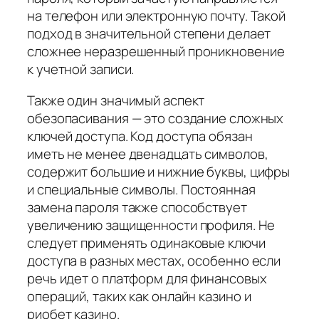
на телефон или электронную почту. Такой
подход в значительной степени делает
сложнее неразрешенный проникновение
к учетной записи.
Также один значимый аспект
обезопасивания — это создание сложных
ключей доступа. Код доступа обязан
иметь не менее двенадцать символов,
содержит большие и нижние буквы, цифры
и специальные символы. Постоянная
замена пароля также способствует
увеличению защищенности профиля. Не
следует применять одинаковые ключи
доступа в разных местах, особенно если
речь идет о платформ для финансовых
операций, таких как онлайн казино и
риобет казино.