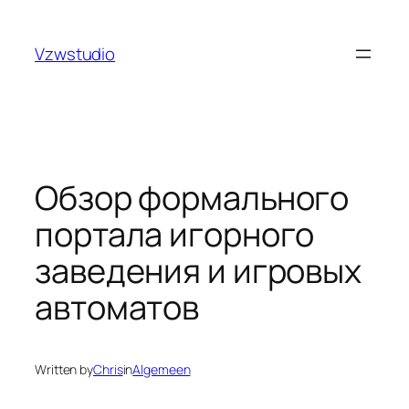
Skip
t güncel adres
royalbet
galabet
jojobet
casino siteleri
p
to
Vzwstudio
content
Обзор формального
портала игорного
заведения и игровых
автоматов
Written by
Chris
in
Algemeen