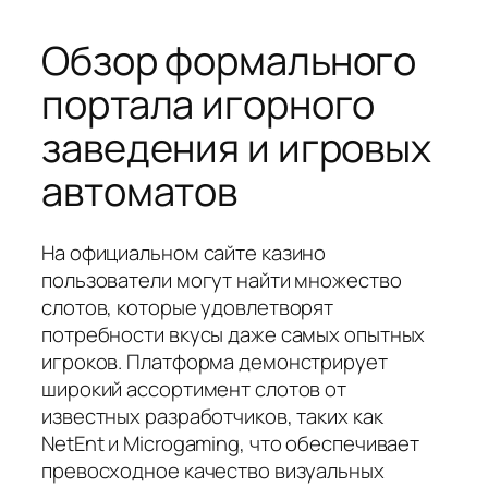
Обзор формального
портала игорного
заведения и игровых
автоматов
На официальном сайте казино
пользователи могут найти множество
слотов, которые удовлетворят
потребности вкусы даже самых опытных
игроков. Платформа демонстрирует
широкий ассортимент слотов от
известных разработчиков, таких как
NetEnt и Microgaming, что обеспечивает
превосходное качество визуальных