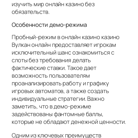
изучить мир онлайн казино без
обязательств.
Особенности демо-режима
Пробный-режим в онлайн казино казино
Вулкан онлайн предоставляет игрокам
исключительный шанс ознакомиться с
слоты без требования делать
фактические ставки. Такое дает
возможность пользователям
проанализировать работу и графику
игровых автоматов, а также создать
индивидуальные стратегии. Важно
заметить, что в демо-режиме
задействованы фантомные баллы,
которые не обладают денежной ценности.
Одним из ключевых преимуществ