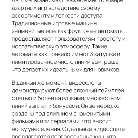
азартных игр вследствие своему
ассортименту и легкости доступа.
Традиционные игровые машины,
знаменитые ещё как фруктовые автоматы,
предоставляют пользователям простоту и
ностальгическую атмосферу. Такие
автоматы как правило имеют 3 катушки и
лимитированное число линий выигрыша,
что делает их идеальными для новичков.
В данный же момент, видеослоты
демонстрируют более сложный геймплей
с пятью и более катушками, множеством
линий выплат и бонусами. Оные нередко
созданы под влиянием знаменитыми
фильмами или сериалами, что вносит
нотку увеселения. Отдельные видеослоты
предлагаются прогрессивные куш, что