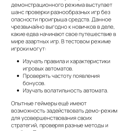
демонстрационного режима выступает
шанс проверки разнообразных игр без
опасности проигрыша средств. Данное
чрезвычайно выгодно к новичков в деле,
какие едва начинают свое путешествие в
мире азартных игр. В тестовом режиме
игроки могут:
Изучать правила и характеристики
игровых автоматов.
Проверять частоту появления
бонусов.
Изучать волатильность автомата.
Опытные геймеры ещё имеют
возможность задействовать демо-режим
для усовершенствования своих
стратегий, проверяя разные методы и