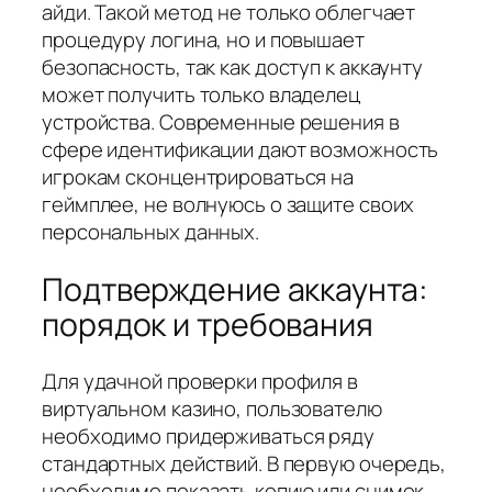
айди. Такой метод не только облегчает
процедуру логина, но и повышает
безопасность, так как доступ к аккаунту
может получить только владелец
устройства. Современные решения в
сфере идентификации дают возможность
игрокам сконцентрироваться на
геймплее, не волнуюсь о защите своих
персональных данных.
Подтверждение аккаунта:
порядок и требования
Для удачной проверки профиля в
виртуальном казино, пользователю
необходимо придерживаться ряду
стандартных действий. В первую очередь,
необходимо показать копию или снимок