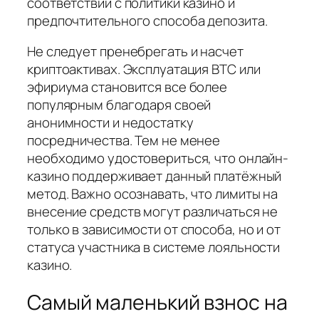
соответствии с политики казино и
предпочтительного способа депозита.
Не следует пренебрегать и насчет
криптоактивах. Эксплуатация BTC или
эфириума становится все более
популярным благодаря своей
анонимности и недостатку
посредничества. Тем не менее
необходимо удостовериться, что онлайн-
казино поддерживает данный платёжный
метод. Важно осознавать, что лимиты на
внесение средств могут различаться не
только в зависимости от способа, но и от
статуса участника в системе лояльности
казино.
Самый маленький взнос на