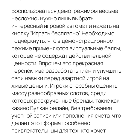
Воспользоваться демо-режимом весьма
несложно: нужно лишь выбрать
интересный игровой автомат и нажать на
кнопку “Играть бесплатно”. Необходимо
подчеркнуть, что в демонстрационном
режиме применяются виртуальные баллы,
которые не содержат действительной
ценности. Впрочем это прекрасная
перспектива разработать план и улучшить
свои навыки перед азартной игрой на
живые деньги. Игроки способны оценить
массу разнообразных слотов, среди
которых раскрученные бренды, такие как
казино Вулкан онлайн, без требования
учетной записи или пополнения счета, что
делает этот формат особенно
привлекательным для тех, кто хочет