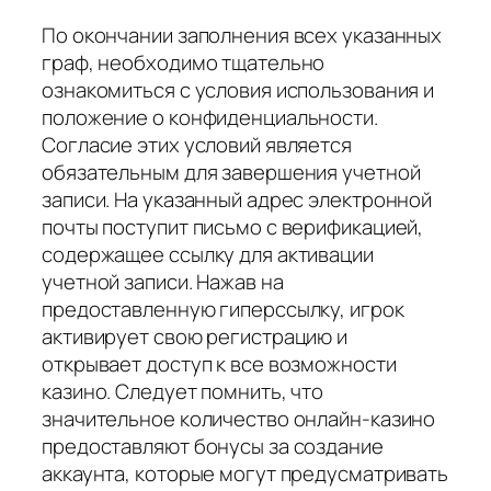
По окончании заполнения всех указанных
граф, необходимо тщательно
ознакомиться с условия использования и
положение о конфиденциальности.
Согласие этих условий является
обязательным для завершения учетной
записи. На указанный адрес электронной
почты поступит письмо с верификацией,
содержащее ссылку для активации
учетной записи. Нажав на
предоставленную гиперссылку, игрок
активирует свою регистрацию и
открывает доступ к все возможности
казино. Следует помнить, что
значительное количество онлайн-казино
предоставляют бонусы за создание
аккаунта, которые могут предусматривать