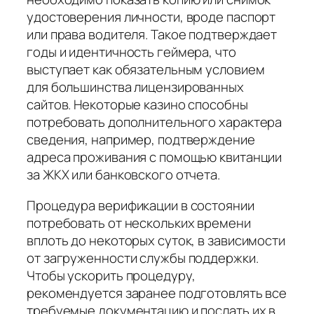
удостоверения личности, вроде паспорт
или права водителя. Такое подтверждает
годы и идентичность геймера, что
выступает как обязательным условием
для большинства лицензированных
сайтов. Некоторые казино способны
потребовать дополнительного характера
сведения, например, подтверждение
адреса проживания с помощью квитанции
за ЖКХ или банковского отчета.
Процедура верификации в состоянии
потребовать от нескольких времени
вплоть до некоторых суток, в зависимости
от загруженности службы поддержки.
Чтобы ускорить процедуру,
рекомендуется заранее подготовлять все
требуемые документацию и послать их в