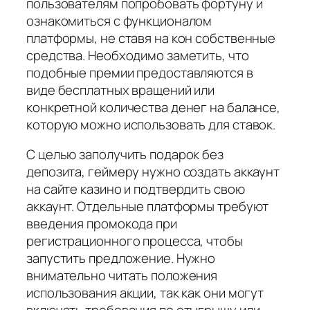
пользователям попробовать фортуну и
ознакомиться с функционалом
платформы, не ставя на кон собственные
средства. Необходимо заметить, что
подобные премии предоставляются в
виде бесплатных вращений или
конкретной количества денег на балансе,
которую можно использовать для ставок.
С целью заполучить подарок без
депозита, геймеру нужно создать аккаунт
на сайте казино и подтвердить свою
аккаунт. Отдельные платформы требуют
введения промокода при
регистрационного процесса, чтобы
запустить предложение. Нужно
внимательно читать положения
использования акции, так как они могут