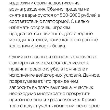
издержки и сроки на достижение
вознаграждения. Обычно пределы на
снятие варьируются от 500-2000 рублей в
соответствии с платформой. С целью
избежать отсрочек, игрокам
предлагается применять достоверные
методы платежей, такие как электронные
кошельки или карты банка.
Одним из главных из основных ключевых
факторов является соблюдение всех
правил игрового клуба, в том числе и
исполнение вейджерных условий. Данное,
подразумевает, что прежде чем
запросить выплату выигрыша, участник
необходимо многократно прокрутить
призовые деньги в развлечениях. Кроме
того следует учесть комиссии: некоторые