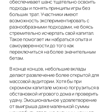
обеспечивает шанс тщательно освоить
подходы и понять принципы игры без
больших трат. Участники имеют
возможность экспериментировать с
разнообразными подходами, не боясь
стремительно исчерпать свой капитал.
Такое помогает им набраться опыта и
самоуверенности до того как
переключиться на более значительным
бетам.
В конце концов, небольшие вклады
делают развлечение более открытой для
массовой аудитории. Хотя бы при
скромном капитале можно погрузиться в
обстановкой игрового дома и проверить
удачу. Эмоциональное удовлетворение
от выигрыша даже маленькой суммы