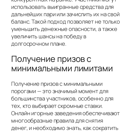
использовать выигранные средства для
дальнейших пари или зачислить их на свой
баланс. Такой подход позволяет не только
уменьшить денежные опасности, а также
увеличить шансы на победу в
долгосрочном плане.
Получение призов с
минимальными лимитами
Получение призов с минимальными
порогами — это значимый момент для
большинства участников, особенно для
тех, кто выбирает скромные ставки.
Онлайн игорные заведения обеспечивают
многообразные правила для снятия
денег, и необходимо знать, как сократить