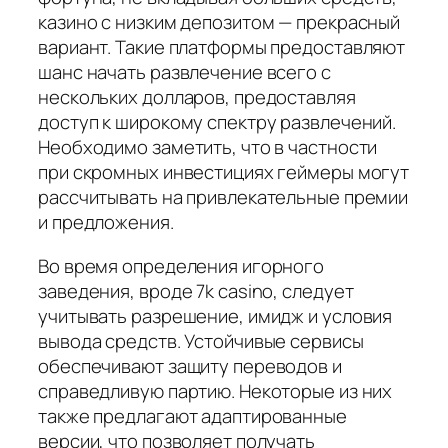
казино с низким депозитом — прекрасный
вариант. Такие платформы предоставляют
шанс начать развлечение всего с
нескольких долларов, предоставляя
доступ к широкому спектру развлечений.
Необходимо заметить, что в частности
при скромных инвестициях геймеры могут
рассчитывать на привлекательные премии
и предложения.
Во время определения игорного
заведения, вроде 7k casino, следует
учитывать разрешение, имидж и условия
вывода средств. Устойчивые сервисы
обеспечивают защиту переводов и
справедливую партию. Некоторые из них
также предлагают адаптированные
версии, что позволяет получать