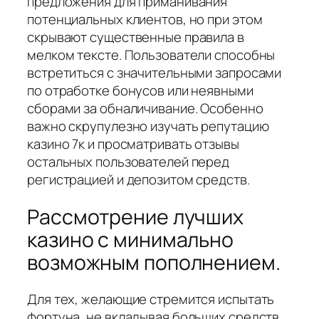
предложения для приманивания
потенциальных клиентов, но при этом
скрывают существенные правила в
мелком тексте. Пользователи способны
встретиться с значительными запросами
по отработке бонусов или неявными
сборами за обналичивание. Особенно
важно скрупулезно изучать репутацию
казино 7к и просматривать отзывы
остальных пользователей перед
регистрацией и депозитом средств.
Рассмотрение лучших
казино с минимально
возможным пополнением.
Для тех, желающие стремится испытать
фортуна, не вкладывая больших средств,