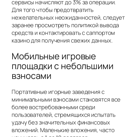
сервисы начисляют до 3% за операции.
Для того чтобы предотвратить
нежелательных неожиданностей, следует
заранее просмотреть политикой вывода
средств и контактировать с саппортом
казино для получения свежих данных.
Мобильные игровые
площадки с небольшими
взносами
Портативные игорные заведения с
минимальными взносами становятся все
более востребованными среди
пользователей, стремящихся испытать
удачу без значительных финансовых
вложений. Маленькие вложения, часто