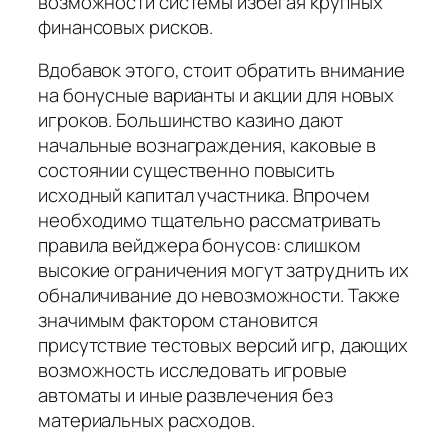
возможности системы избегая крупных
финансовых рисков.
Вдобавок этого, стоит обратить внимание
на бонусные варианты и акции для новых
игроков. Большинство казино дают
начальные вознаграждения, каковые в
состоянии существенно повысить
исходный капитал участника. Впрочем
необходимо тщательно рассматривать
правила вейджера бонусов: слишком
высокие ограничения могут затруднить их
обналичивание до невозможности. Также
значимым фактором становится
присутствие тестовых версий игр, дающих
возможность исследовать игровые
автоматы и иные развлечения без
материальных расходов.