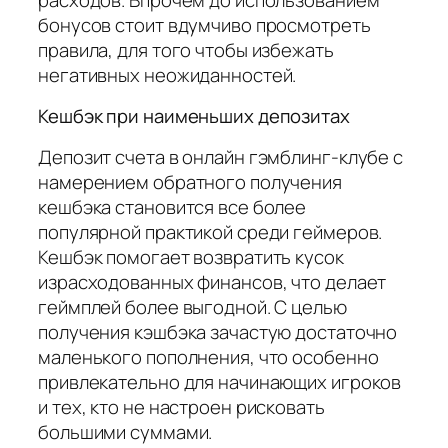
бонусов стоит вдумчиво просмотреть
правила, для того чтобы избежать
негативных неожиданностей.
Кешбэк при наименьших депозитах
Депозит счета в онлайн гэмблинг-клубе с
намерением обратного получения
кешбэка становится все более
популярной практикой среди геймеров.
Кешбэк помогает возвратить кусок
израсходованных финансов, что делает
геймплей более выгодной. С целью
получения кэшбэка зачастую достаточно
маленького пополнения, что особенно
привлекательно для начинающих игроков
и тех, кто не настроен рисковать
большими суммами.