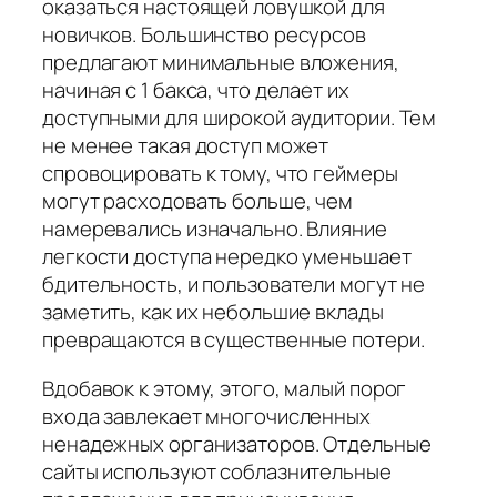
оказаться настоящей ловушкой для
новичков. Большинство ресурсов
предлагают минимальные вложения,
начиная с 1 бакса, что делает их
доступными для широкой аудитории. Тем
не менее такая доступ может
спровоцировать к тому, что геймеры
могут расходовать больше, чем
намеревались изначально. Влияние
легкости доступа нередко уменьшает
бдительность, и пользователи могут не
заметить, как их небольшие вклады
превращаются в существенные потери.
Вдобавок к этому, этого, малый порог
входа завлекает многочисленных
ненадежных организаторов. Отдельные
сайты используют соблазнительные