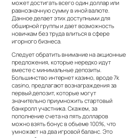
может достигать всего один доллар или
равнозначную сумму в иной валюте.
Данное делает этих доступными для
обширной группы и дает возможность
новичкам без труда влиться в сфере
игорного бизнеса.
Следует обратить внимание на акционные
предложения, которые нередко идут
вместе с минимальные депозиты.
Большинство интернет казино, вроде 7k
casino, предлагают вознаграждения за
первый депозит, которые могут
значительно приумножить стартовый
банкролл участника. Скажем, за
пополнение счета на пять долларов
можно взять бонус в объеме 100%, что
умножает на два игровой баланс. Это