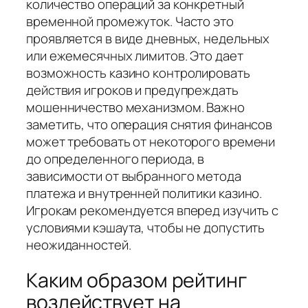
количество операций за конкретный
временной промежуток. Часто это
проявляется в виде дневных, недельных
или ежемесячных лимитов. Это дает
возможность казино контролировать
действия игроков и предупреждать
мошенничество механизмом. Важно
заметить, что операция снятия финансов
может требовать от некоторого времени
до определенного периода, в
зависимости от выбранного метода
платежа и внутренней политики казино.
Игрокам рекомендуется вперед изучить с
условиями кэшаута, чтобы не допустить
неожиданностей.
Каким образом рейтинг
воздействует на