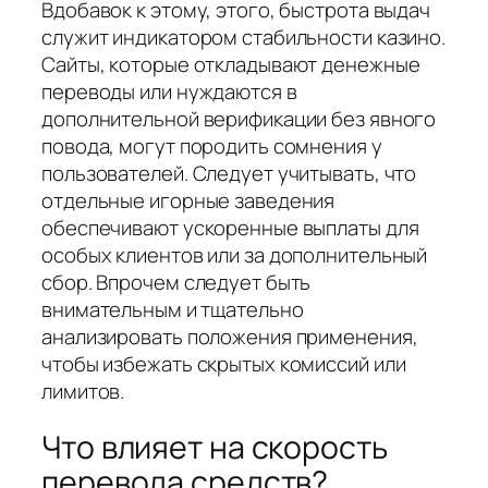
Вдобавок к этому, этого, быстрота выдач
служит индикатором стабильности казино.
Сайты, которые откладывают денежные
переводы или нуждаются в
дополнительной верификации без явного
повода, могут породить сомнения у
пользователей. Следует учитывать, что
отдельные игорные заведения
обеспечивают ускоренные выплаты для
особых клиентов или за дополнительный
сбор. Впрочем следует быть
внимательным и тщательно
анализировать положения применения,
чтобы избежать скрытых комиссий или
лимитов.
Что влияет на скорость
перевода средств?