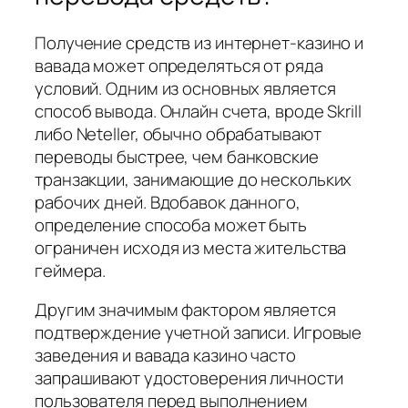
Получение средств из интернет-казино и
вавада может определяться от ряда
условий. Одним из основных является
способ вывода. Онлайн счета, вроде Skrill
либо Neteller, обычно обрабатывают
переводы быстрее, чем банковские
транзакции, занимающие до нескольких
рабочих дней. Вдобавок данного,
определение способа может быть
ограничен исходя из места жительства
геймера.
Другим значимым фактором является
подтверждение учетной записи. Игровые
заведения и вавада казино часто
запрашивают удостоверения личности
пользователя перед выполнением