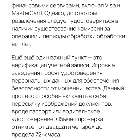
финансовыми сервисами, включая Visa и
MasterCard. Однако, до стартом
развлечения следует удостовериться в
наличии существование комиссии за
операции и периоды обработки обработки
выплат.
Ещё ещё один важный пункт — это
верификация учетной записи. Игровые
заведения просят удостоверения
персональных данных для обеспечения
безопасности от мошенничества. Данный
процесс способен включать в себя
пересылку изображений документов,
вроде паспорт или водительское
удостоверение. Обычно проверка
отнимает от двадцати четырех до
предела 72-х часа.