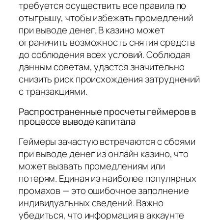
требуется осуществить все правила по
отыгрышу, чтобы избежать промедлений
при выводе денег. В казино может
ограничить возможность снятия средств
до соблюдения всех условий. Соблюдая
данным советам, удастся значительно
снизить риск происхождения затруднений
с транзакциями.
Распространенные просчеты геймеров в
процессе выводе капитала
Геймеры зачастую встречаются с сбоями
при выводе денег из онлайн казино, что
может вызвать промедлениям или
потерям. Единая из наиболее популярных
промахов — это ошибочное заполнение
индивидуальных сведений. Важно
убедиться, что информация в аккаунте