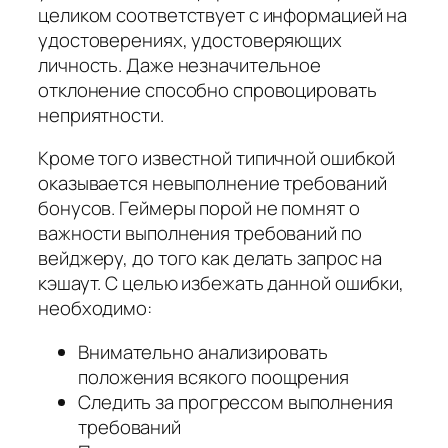
целиком соответствует с информацией на
удостоверениях, удостоверяющих
личность. Даже незначительное
отклонение способно спровоцировать
неприятности.
Кроме того известной типичной ошибкой
оказывается невыполнение требований
бонусов. Геймеры порой не помнят о
важности выполнения требований по
вейджеру, до того как делать запрос на
кэшаут. С целью избежать данной ошибки,
необходимо:
Внимательно анализировать
положения всякого поощрения
Следить за прогрессом выполнения
требований