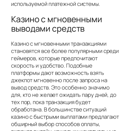
используемой платежной системы.
Казино с мгновенными
выводами средств
Казино с мгновенными транзакциями
становятся все более популярными среди
геймеров, которые предпочитают
скорость и удобство. Подобные
платформы дают возможность взять
джекпот мгновенно после запроса на
вывод средств. Это особенно значимо
для, кто не желает ожидать пару дней, до
тех пор, пока транзакция будет
обработана. В большинстве ситуаций
казино с быстрыми выплатами предлагают
обширный выбор способов оплаты,