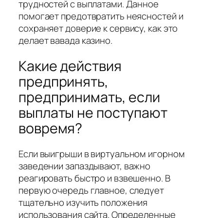
трудностей с выплатами. Данное
помогает предотвратить неясностей и
сохраняет доверие к сервису, как это
делает вавада казино.
Какие действия
предпринять,
предпринимать, если
выплаты не поступают
вовремя?
Если выигрыши в виртуальном игорном
заведении запаздывают, важно
реагировать быстро и взвешенно. В
первую очередь главное, следует
тщательно изучить положения
использования сайта. Определенные