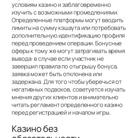
условиям казино и заблаговременно
изучить с возможными промедлениями.
Определенные платформы могут вводить
лимиты на сумму кэшаута или потребовать
дополнительную идентификацию профиля
перед проведением операции. Бонусные
оферы к тому же могут затрагивать время
вывода: в случае если участник не
завершил правила по отыгрышу бонуса,
заявка может быть отклонена или
задержана. Для того чтобы уберечься от
негативных подвохов, советуется изучать
мнения других клиентов и внимательно
читать регламент определенного казино
перед регистрацией и началом игры.
Казино без