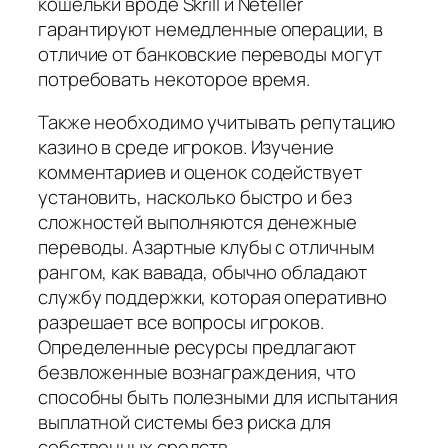
кошельки вроде Skrill и Neteller
гарантируют немедленные операции, в
отличие от банковские переводы могут
потребовать некоторое время.
Также необходимо учитывать репутацию
казино в среде игроков. Изучение
комментариев и оценок содействует
установить, насколько быстро и без
сложностей выполняются денежные
переводы. Азартные клубы с отличным
рангом, как вавада, обычно обладают
службу поддержки, которая оперативно
разрешает все вопросы игроков.
Определенные ресурсы предлагают
безвложенные вознаграждения, что
способны быть полезными для испытания
выплатной системы без риска для
собственных средств.