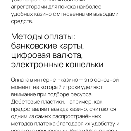
агрегаторами для поиска наиболее
удобных казино с мгновенными выводами
средств.
Методы оплаты:
банковские карты,
цифровая валюта,
электронные кошельки
Оплата в интернет-казино — это основной
момент, на который игроки уделяют
внимание при подборе ресурса.
Дебетовые пластики, например, как
предоставляет вавада казино, считаются
одним из самых распространённых
методов платежа благодаря их удобству и
простоте применения. Виза и Мастеркард