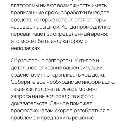
платформы имеют возможность иметь
прописанные сроки обработки выводов
средств, которые колеблются от пары
часов до пары дней. Когда промедление
переваливает за определённый время,
это может быть индикатором о
неполадках.
Обратитесь с саппортом. Учтивое и
детальное описание вашей ситуации
содействует поторапливать ход дела.
Соберите все необходимые информацию,
такие как код счета, vavada момент
запроса на вывод средств и фото
доказательств. Данное поможет
профессионалам скорее разобраться в
проблеме и предложить решение.