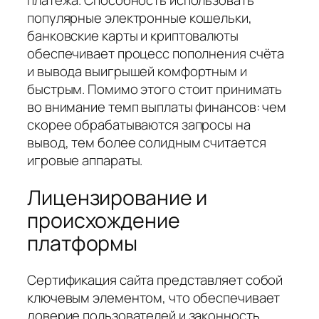
платежа. Способность использовать
популярные электронные кошельки,
банковские карты и криптовалюты
обеспечивает процесс пополнения счёта
и вывода выигрышей комфортным и
быстрым. Помимо этого стоит принимать
во внимание темп выплаты финансов: чем
скорее обрабатываются запросы на
вывод, тем более солидным считается
игровые аппараты.
Лицензирование и
происхождение
платформы
Сертификация сайта представляет собой
ключевым элементом, что обеспечивает
доверие пользователей и законность