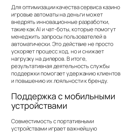
Для оптимизации качества сервиса казино
игровые автоматы на деньги может
внедрять инновационные разработки,
такие как AI и чат-боты, которые помогут
менеджить запросы пользователей в
автоматически. Это действие не просто
ускоряет процесс ход, но и снижает
нагрузку на дилеров. В итоге,
результативная деятельность службы
поддержки помогает удержанию клиентов
и повышению их лояльности к бренду.
Поддержка с мобильными
устройствами
Совместимость с портативными
устройствами играет важнейшую