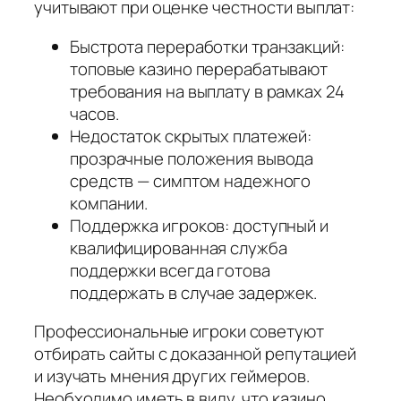
учитывают при оценке честности выплат:
Быстрота переработки транзакций:
топовые казино перерабатывают
требования на выплату в рамках 24
часов.
Недостаток скрытых платежей:
прозрачные положения вывода
средств — симптом надежного
компании.
Поддержка игроков: доступный и
квалифицированная служба
поддержки всегда готова
поддержать в случае задержек.
Профессиональные игроки советуют
отбирать сайты с доказанной репутацией
и изучать мнения других геймеров.
Необходимо иметь в виду, что казино