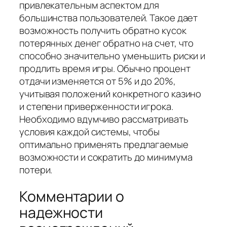
привлекательным аспектом для
большинства пользователей. Такое дает
возможность получить обратно кусок
потерянных денег обратно на счет, что
способно значительно уменьшить риски и
продлить время игры. Обычно процент
отдачи изменяется от 5% и до 20%,
учитывая положений конкретного казино
и степени приверженности игрока.
Необходимо вдумчиво рассматривать
условия каждой системы, чтобы
оптимально применять предлагаемые
возможности и сократить до минимума
потери.
Комментарии о
надежности