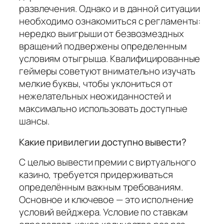
развлечения. Однако и в данной ситуации
необходимо ознакомиться с регламенты:
нередко выигрыши от безвозмездных
вращений подвержены определенным
условиям отыгрыша. Квалифицированные
геймеры советуют внимательно изучать
мелкие буквы, чтобы уклониться от
нежелательных неожиданностей и
максимально использовать доступные
шансы.
Какие привилегии доступно вывести?
С целью вывести премии с виртуального
казино, требуется придерживаться
определённым важным требованиям.
Основное и ключевое — это исполнение
условий вейджера. Условие по ставкам