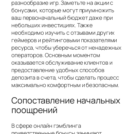
разнообразие игр. Заметьте на акции с
бонусами, которые могут приумножить
ваш первоначальный бюджет даже при
небольших инвестициях. Также
необходимо изучить с отзывами других
геймеров и рейтинговыми показателями
ресурса, чтобы уберечься от ненадежных
операторов. Основным моментом
оказывается обслуживание клиентов и
предоставление удобных способов
депозита в счета, чтобы сделать процесс
максимально комфортным и безопасным.
Сопоставление начальных
поощрений
В сфере онлайн гэмблинга
приветственные бонусы занимают