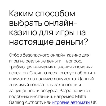
Каким способом
выбрать онлайн-
казино для игры на
настоящие деньги?
Отбор безопасного онлайн-казино для
игры на реальные деньги — вопрос,
требующая внимания и знания ключевых
аспектов. Сначала всех, следует обратить
внимание на наличие документа. Данный
значимый показатель законности и
защищенности ресурса. Разрешения от
подобных инстанций, например Malta
Gaming Authority или
игровые автоматы
UK