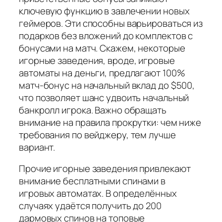
ключевую функцию в завлечении новых
геймеров. Эти способны варьироваться из
подарков без вложений до комплектов с
бонусами на матч. Скажем, некоторые
игорные заведения, вроде, игровые
автоматы на деньги, предлагают 100%
матч-бонус на начальный вклад до $500,
что позволяет шанс удвоить начальный
банкролл игрока. Важно обращать
внимание на правила прокрутки: чем ниже
требования по вейджеру, тем лучше
вариант.
Прочие игорные заведения привлекают
внимание бесплатными спинами в
игровых автоматах. В определённых
случаях удаётся получить до 200
дармовых спинов на топовые