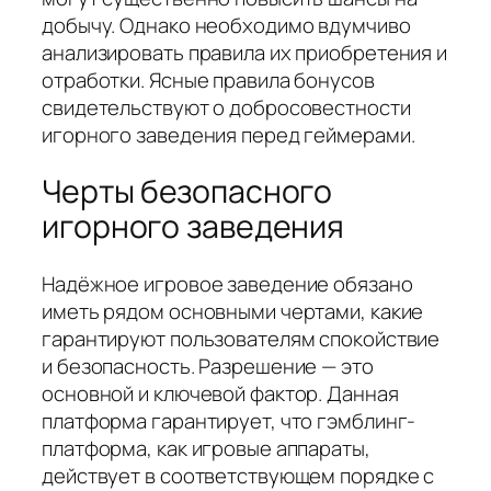
добычу. Однако необходимо вдумчиво
анализировать правила их приобретения и
отработки. Ясные правила бонусов
свидетельствуют о добросовестности
игорного заведения перед геймерами.
Черты безопасного
игорного заведения
Надёжное игровое заведение обязано
иметь рядом основными чертами, какие
гарантируют пользователям спокойствие
и безопасность. Разрешение — это
основной и ключевой фактор. Данная
платформа гарантирует, что гэмблинг-
платформа, как игровые аппараты,
действует в соответствующем порядке с