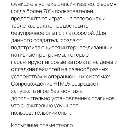
функцию в успехе онлайн казино. В время,
когда более 70% пользователей
предпочитают играть на телефонах и
таблетах, важно предоставить
безупречное опыт с платформой. Для
данного создатели создают
подстраивающиеся интернет-дизайны и
нативные программы, которые
гарантируют игровые автоматы на деньги
с гладкий геймплей на разнообразных
устройствах и операционных системах.
Сопровождение HTML5 разрешает
запускать игры без монтажа
дополнительно установленных плагинов,
что значительно улучшает
пользовательский опыт.
Испытание совместного