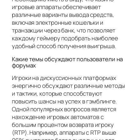
игровые аппараты обеспечивает
различные варианты вывода средств,
включая электронные кошельки и
транзакции через банк, что позволяет
каждому геймеру подобрать наиболее
удобный способ получения выигрыша.
Какие темы обсуждают пользователи на
форумах
Игроки на дискуссионных платформах
энергично обсуждают различные методы
и тактики, которые способствуют
повысить шансы на успех в гэмблинге.
Одной популярных вопросов является
нахождение игровых автоматов с
большим процентом возврата игроку
(RTP). Например, аппараты с RTP выше