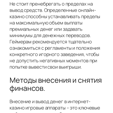
Не стоит пренебрегать о пределах на
вывод средств. Определенные онлайн-
казино способны устанавливать пределы
на максимальную объем выплаты
премиальных денег или задавать
минимумы для денежных переводов.
Геймерам рекомендуется тщательно
ознакомиться с регламенты и положения
конкретного игорного заведения, чтобы
не допустить негативных моментов при
попытке вывести свои выигрыши.
Методы внесения и снятия
финансов.
Внесение и вывод денег в интернет-
казино игровые аппараты – это ключевые