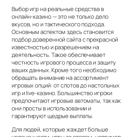
Выбор игр на реальные средства в
онлайн-казино — это не только дело
вкусов, но и тактического подхода.
Основным аспектом здесь становится
подбор доверенной сайта с прекрасной
известностью и разрешением на
деятельность. Такое обеспечивает
честность игрового процесса и защиту
ваших данных. Кроме того необходимо
обращать внимание на ассортимент
игровых опций: от слотов до настольных
игр и live-казино. Большинство игроки
предпочитают игровые автоматы, так как
они просты в использовании и
гарантируют щедрые выплаты.
Для людей, которые жаждет больше
увлеченности, игры за столом, например,