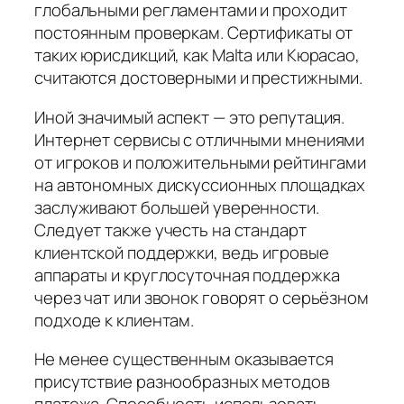
глобальными регламентами и проходит
постоянным проверкам. Сертификаты от
таких юрисдикций, как Malta или Кюрасао,
считаются достоверными и престижными.
Иной значимый аспект — это репутация.
Интернет сервисы с отличными мнениями
от игроков и положительными рейтингами
на автономных дискуссионных площадках
заслуживают большей уверенности.
Следует также учесть на стандарт
клиентской поддержки, ведь игровые
аппараты и круглосуточная поддержка
через чат или звонок говорят о серьёзном
подходе к клиентам.
Не менее существенным оказывается
присутствие разнообразных методов