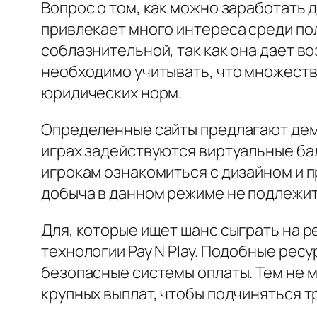
Вопрос о том, как можно заработать 
привлекает много интереса среди пол
соблазнительной, так как она дает 
необходимо учитывать, что множеств
юридических норм.
Определенные сайты предлагают демо
играх задействуются виртуальные ба
игрокам ознакомиться с дизайном и п
добыча в данном режиме не подлежит 
Для, которые ищет шанс сыграть на р
технологии Pay N Play. Подобные рес
безопасные системы оплаты. Тем не м
крупных выплат, чтобы подчиняться 