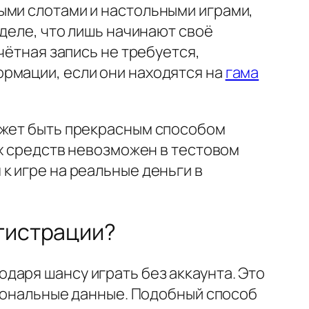
ыми слотами и настольными играми,
 деле, что лишь начинают своё
чётная запись не требуется,
рмации, если они находятся на
гама
ожет быть прекрасным способом
их средств невозможен в тестовом
к игре на реальные деньги в
егистрации?
даря шансу играть без аккаунта. Это
рсональные данные. Подобный способ