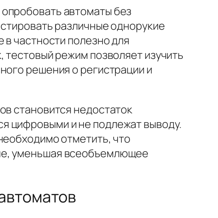
 опробовать автоматы без
тестировать различные однорукие
е в частности полезно для
, тестовый режим позволяет изучить
ного решения о регистрации и
вов становится недостаток
я цифровыми и не подлежат выводу.
необходимо отметить, что
име, уменьшая всеобъемлющее
 автоматов