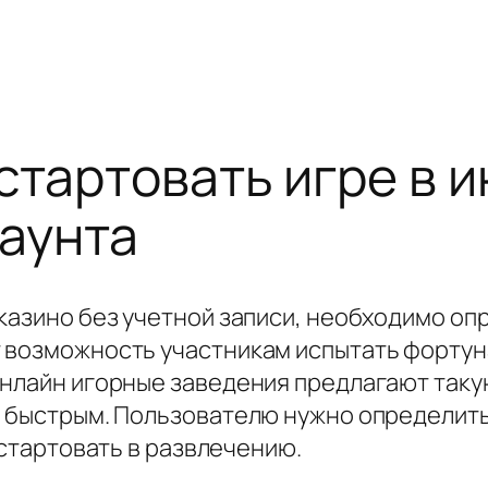
стартовать игре в 
каунта
казино без учетной записи, необходимо оп
 возможность участникам испытать фортуна
онлайн игорные заведения предлагают таку
и быстрым. Пользователю нужно определить
 стартовать в развлечению.