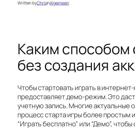
Written by
Chris
in
Algemeen
Каким способом 
без создания ак
Чтобы стартовать играть в интернет-
предоставляет демо-режим. Это даст
учетную запись. Многие актуальные 
процесс старта игры более простым 
“Играть бесплатно” или “Демо”, чтобы