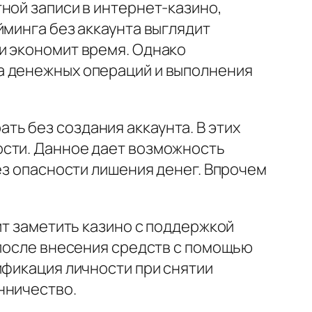
ной записи в интернет-казино,
йминга без аккаунта выглядит
и экономит время. Однако
а денежных операций и выполнения
ь без создания аккаунта. В этих
ости. Данное дает возможность
ез опасности лишения денег. Впрочем
ит заметить казино с поддержкой
 после внесения средств с помощью
ификация личности при снятии
нничество.