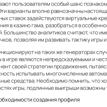
вают пользователям особый шанс познаком
Эти варианты вполне равнозначны настоящ
ных ставок задействуются виртуальные кре
ния в казино гама, разобраться в особенно
. Большинство аналитиков считают, что и
ов, позволяя им развивать тактику игры и
кционируют на таких же генераторах случа
ды в игре являются непредсказуемыми и че
ент своей стратегии продвижения, пытаяс
ность испытывать многочисленные автомат
льные средства. Необходимо помнить, что 
тях игры, подлинные выигрыши возможны то
еобходимости создания профиля