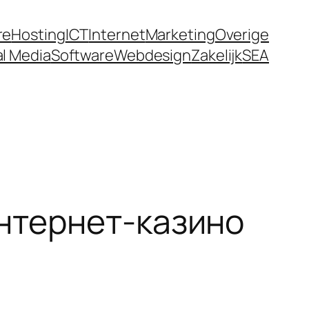
teleri
deneme bonusu
galabet.gold
betpipoapp
re
Hosting
ICT
Internet
Marketing
Overige
al Media
Software
Webdesign
Zakelijk
SEA
интернет-казино