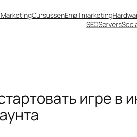
royalbet
galabet
jojobet
casino siteleri
casino si
 Marketing
Cursussen
Email marketing
Hardwa
SEO
Servers
Soci
стартовать игре в 
каунта