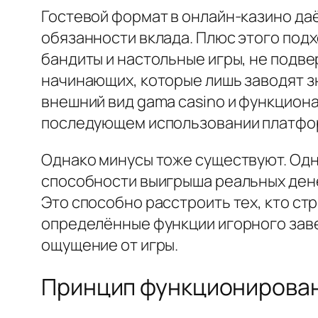
Гостевой формат в онлайн-казино да
обязанности вклада. Плюс этого подх
бандиты и настольные игры, не подве
начинающих, которые лишь заводят з
внешний вид gama casino и функцион
последующем использовании платфо
Однако минусы тоже существуют. Одн
способности выигрыша реальных дене
Это способно расстроить тех, кто с
определённые функции игорного зав
ощущение от игры.
Принцип функционирован