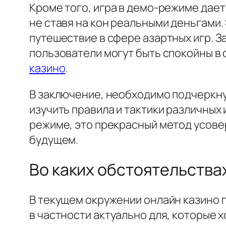
Кроме того, игра в демо-режиме дае
не ставя на кон реальными деньгами.
путешествие в сфере азартных игр. З
пользователи могут быть спокойны в
казино
.
В заключение, необходимо подчеркну
изучить правила и тактики различных
режиме, это прекрасный метод усовер
будущем.
Во каких обстоятельства
В текущем окружении онлайн казино 
в частности актуально для, которые 