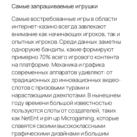
Самые запрашиваемые игрушки
Самые востребованные игры в области
интернет-казино всегда завлекают
внимание как начинающих игроков, так и
опытных игроков. Среди данных заметны
однорукие бандиты, какие формируют
примерно 70% всего игрового контента
на платформе. Механика и графика
современных аппаратов удивляют: от
традиционных до инновационных видео-
слотов с призовыми турами и
нарастающими джекпотами. В нынешнем
году времени большой известностью
пользуются слоты от создателей, таких
как NetEnt и pin up Microgaming, которые
славятся своими высококлассными
графическими дизайнами и большим