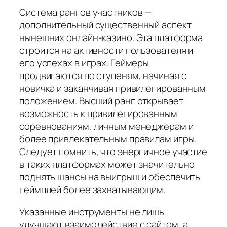
Система рангов участников —
дополнительный существенный аспект
нынешних онлайн-казино. Эта платформа
строится на активности пользователя и
его успехах в играх. Геймеры
продвигаются по ступеням, начиная с
новичка и заканчивая привилегированным
положением. Высший ранг открывает
возможность к привилегированным
соревнованиям, личным менеджерам и
более привлекательным правилам игры.
Следует помнить, что энергичное участие
в таких платформах может значительно
поднять шансы на выигрыш и обеспечить
геймплей более захватывающим.
Указанные инструменты не лишь
улучшают взаимодействие с сайтом, а