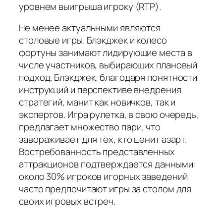
уровнем выигрыша игроку (RTP).
Не менее актуальными являются
столовые игры. Блэкджек и колесо
фортуны занимают лидирующие места в
числе участников, выбирающих плановый
подход. Блэкджек, благодаря понятности
инструкций и перспективе внедрения
стратегий, манит как новичков, так и
экспертов. Игра рулетка, в свою очередь,
предлагает множество пари, что
завораживает для тех, кто ценит азарт.
Востребованность представленных
аттракционов подтверждается данными:
около 30% игроков игорных заведений
часто предпочитают игры за столом для
своих игровых встреч.