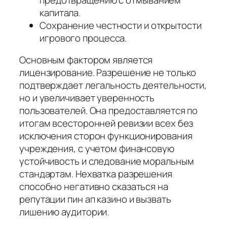
капитала.
Сохранение честности и открытости
игрового процесса.
Основным фактором является
лицензирование. Разрешение не только
подтверждает легальность деятельности,
но и увеличивает уверенность
пользователей. Она предоставляется по
итогам всесторонней ревизии всех без
исключения сторон функционирования
учреждения, с учетом финансовую
устойчивость и следование моральным
стандартам. Нехватка разрешения
способно негативно сказаться на
репутации пин ап казино и вызвать
лишению аудитории.