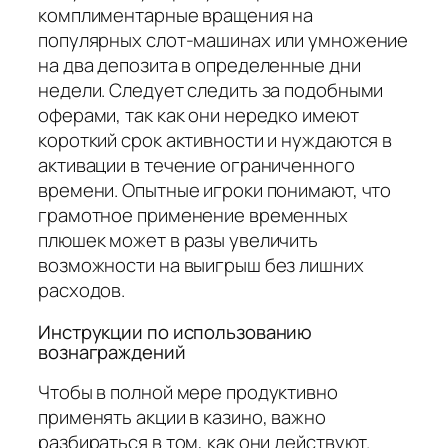
комплиментарные вращения на
популярных слот-машинах или умножение
на два депозита в определенные дни
недели. Следует следить за подобными
оферами, так как они нередко имеют
короткий срок активности и нуждаются в
активации в течение ограниченного
времени. Опытные игроки понимают, что
грамотное применение временных
плюшек может в разы увеличить
возможности на выигрыш без лишних
расходов.
Инструкции по использованию
вознаграждений
Чтобы в полной мере продуктивно
применять акции в казино, важно
разбираться в том, как они действуют.