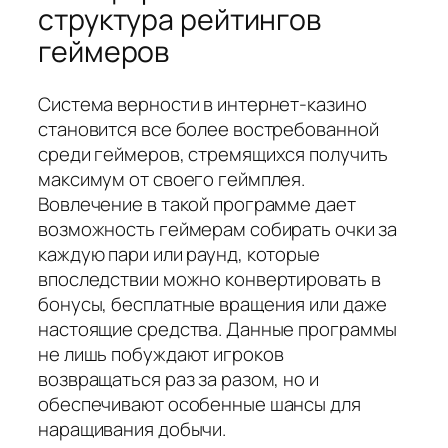
структура рейтингов
геймеров
Система верности в интернет-казино
становится все более востребованной
среди геймеров, стремящихся получить
максимум от своего геймплея.
Вовлечение в такой программе дает
возможность геймерам собирать очки за
каждую пари или раунд, которые
впоследствии можно конвертировать в
бонусы, бесплатные вращения или даже
настоящие средства. Данные программы
не лишь побуждают игроков
возвращаться раз за разом, но и
обеспечивают особенные шансы для
наращивания добычи.