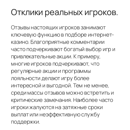
Отклики реальных игроков.
Отзывы настоящих игроков занимают
ключевую функцию в подборе интернет-
казино. Благоприятные комментарии
часто подчеркивают богатый выбор игр и
привлекательные акции. К примеру,
многие игроков подчеркивают, что
регулярные акции и программы
лояльности делают игру более
интересной и выгодной. Тем не менее,
среди массы отзывов можно встретить и
критические замечания. Наиболее часто
игроки жалуются на затяжные сроки
выплат или неэффективную службу
поддержки.