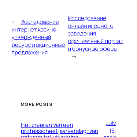
Исследование
←
Исследование
онлайн игорного
интернет казино:
заведения:
утвержденный
официальный портал
ресурс и акционные
и бонусные оферы
предложения
→
MORE POSTS
July
Het creëren van een
15,
professioneel jaarverslag: van
ontwerp tot uitvoering