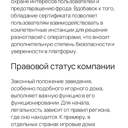
охране интересов пользователей и
предотвращению фрода. Вдобавок к того,
обладание сертификата позволяет
пользователям взаимодействовать в
компетентные инстанции для решения
разногласий с операторами, что вносит
дополнительную степень безопасности и
уверенности в платформу.
Правовой статус компании
Законный положение заведения,
особенно подобного игорного дома,
выполняет важную функцию в его
функционировании. Для начала,
легальность зависит от правил региона,
где оно находится. К примеру, в
отдельных странах игровые дома