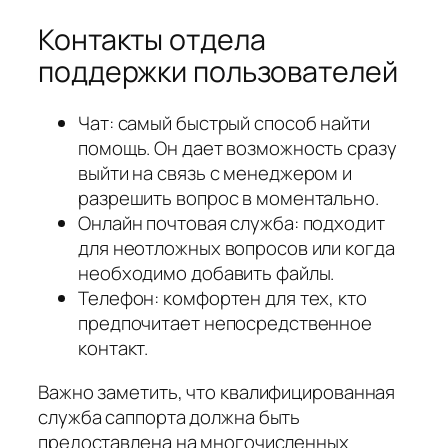
Контакты отдела
поддержки пользователей
Чат: самый быстрый способ найти
помощь. Он дает возможность сразу
выйти на связь с менеджером и
разрешить вопрос в моментально.
Онлайн почтовая служба: подходит
для неотложных вопросов или когда
необходимо добавить файлы.
Телефон: комфортен для тех, кто
предпочитает непосредственное
контакт.
Важно заметить, что квалифицированная
служба саппорта должна быть
предоставлена на многочисленных