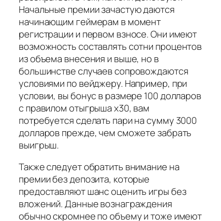
Начальные премии зачастую даются
начинающим геймерам в момент
регистрации и первом взносе. Они имеют
возможность составлять сотни процентов
из объема внесения и выше, но в
большинстве случаев сопровождаются
условиями по вейджеру. Например, при
условии, вы бонус в размере 100 долларов
с правилом отыгрыша x30, вам
потребуется сделать пари на сумму 3000
долларов прежде, чем сможете забрать
выигрыш.
Также следует обратить внимание на
премии без депозита, которые
предоставляют шанс оценить игры без
вложений. Данные вознаграждения
обычно скромнее по объему и тоже имеют