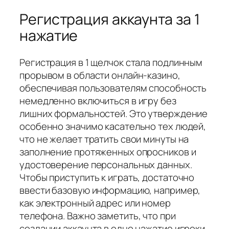
Регистрация аккаунта за 1
нажатие
Регистрация в 1 щелчок стала подлинным
прорывом в области онлайн-казино,
обеспечивая пользователям способность
немедленно включиться в игру без
лишних формальностей. Это утверждение
особенно значимо касательно тех людей,
что не желает тратить свои минуты на
заполнение протяженных опросников и
удостоверение персональных данных.
Чтобы приступить к играть, достаточно
ввести базовую информацию, например,
как электронный адрес или номер
телефона. Важно заметить, что при
создании аккаунта в одно нажатие игроки