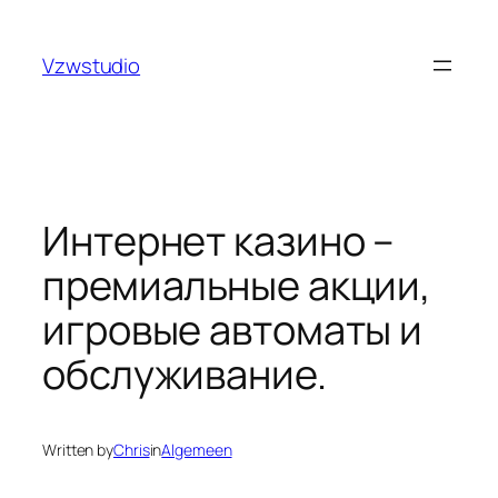
Skip
dres
royalbet
galabet
jojobet
grandpashabet
grandpash
to
Vzwstudio
content
Интернет казино –
премиальные акции,
игровые автоматы и
обслуживание.
Written by
Chris
in
Algemeen