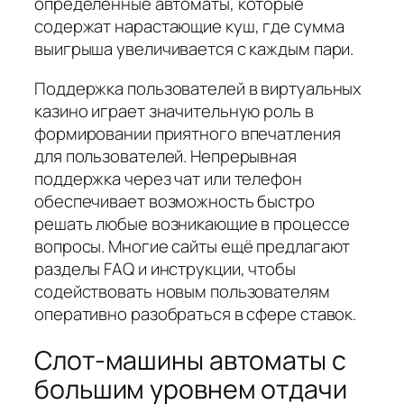
определенные автоматы, которые
содержат нарастающие куш, где сумма
выигрыша увеличивается с каждым пари.
Поддержка пользователей в виртуальных
казино играет значительную роль в
формировании приятного впечатления
для пользователей. Непрерывная
поддержка через чат или телефон
обеспечивает возможность быстро
решать любые возникающие в процессе
вопросы. Многие сайты ещё предлагают
разделы FAQ и инструкции, чтобы
содействовать новым пользователям
оперативно разобраться в сфере ставок.
Слот-машины автоматы с
большим уровнем отдачи