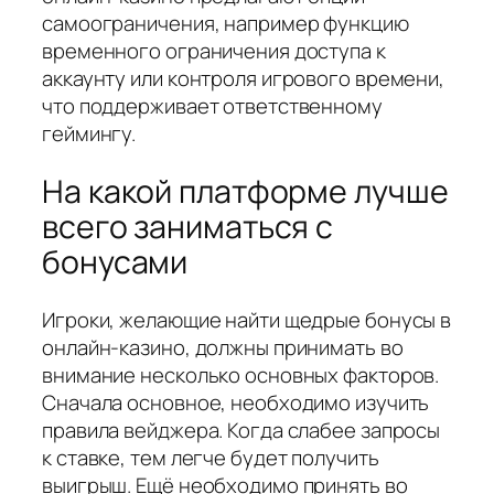
самоограничения, например функцию
временного ограничения доступа к
аккаунту или контроля игрового времени,
что поддерживает ответственному
геймингу.
На какой платформе лучше
всего заниматься с
бонусами
Игроки, желающие найти щедрые бонусы в
онлайн-казино, должны принимать во
внимание несколько основных факторов.
Сначала основное, необходимо изучить
правила вейджера. Когда слабее запросы
к ставке, тем легче будет получить
выигрыш. Ещё необходимо принять во