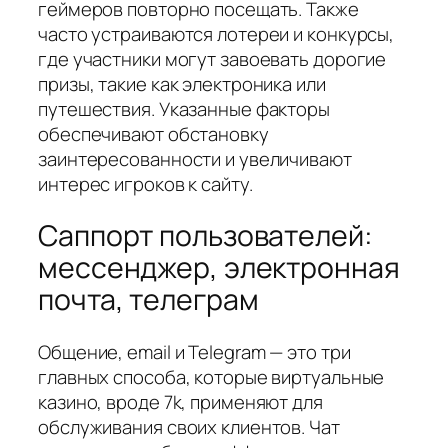
геймеров повторно посещать. Также
часто устраиваются лотереи и конкурсы,
где участники могут завоевать дорогие
призы, такие как электроника или
путешествия. Указанные факторы
обеспечивают обстановку
заинтересованности и увеличивают
интерес игроков к сайту.
Саппорт пользователей:
мессенджер, электронная
почта, телеграм
Общение, email и Telegram — это три
главных способа, которые виртуальные
казино, вроде 7k, применяют для
обслуживания своих клиентов. Чат