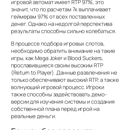
игровой автомат имеет RTP 97%, это
значит, что по расчетам 7к выплачивает
геймерам 97% от всех поставленных
денег. Однако на недолгой перспектива
результаты способны сильно колебаться.
В процессе подбора игровых слотов,
необходимо обратить внимание на такие
игры, как Mega Joker и Blood Suckers,
прославившиеся своим высоким RTP
(Return to Player). Данные развлечения не
только обеспечивают высокий RTP, а также
волнующий игровой процесс. Игроки
также способны задействовать демо-
версии для изучения системы и создания
собственной плана перед игрой на
реальные деньги.