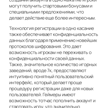
могут получить стартовыми бонусами и
специальными предложениями, что
делает действие еще более интересным.
Технология регистрации в одно касание
также обеспечивает конфиденциальность
данных благодаря применению новейших
протоколов шифрования. Это дает
возможность игрокам не переживать о
конфиденциальности своей данных.
Также, значительное количество игорных
заведений, вроде 7к, предоставляют
интуитивно понятный пользовательский
интерфейс, который делает проще
процедуру регистрации даже для новых
пользователей. Геймеры имеют
возможность тотчас пополнить аккаунт и
стартовать игру, что значительно