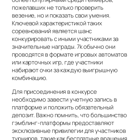
пожелавших не только проверить
везение, но и показать свои умения.
Ключевой характеристикой таких
соревнований является шанс
конкурировать с иными участниками за
значительные награды. 7k обычно они
проводятся в формате игровых автоматов
или карточных игр, где участники
набирают очки за каждую выигрышную
комбинацию.
Для присоединения в конкурсе
необходимо завести учетную запись в
платформе и положить обязательный
депозит. Важно помнить, что большинство
гэмблинг-платформы предоставляют
эксклюзивные привилегии для участников
турниров, такие как бесплатные вращения