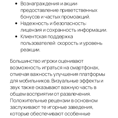
Вознаграждения и акции:
предоставление приветственных
бонусов и частых промоакций.
Надежность и безопасность:
лицензия и сохранность информации.
Клиентская поддержка
пользователей: скорость и уровень
реакции.
Большинство игроки оценивают
возможность играться на смартфонах,
отмечая важность улучшения платформы
для мобильников. Визуальные эффекты и
звук также оказывают важную часть в
общем восприятии от развлечения.
Положительные рецензии в основном
заслуживают те игорные заведения,
которые обеспечивают особенные