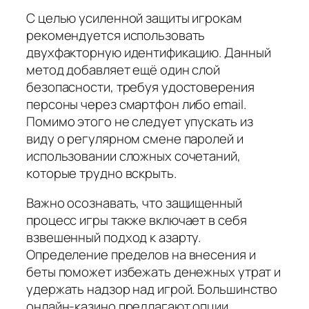
С целью усиленной защиты игрокам
рекомендуется использовать
двухфакторную идентификацию. Данный
метод добавляет ещё один слой
безопасности, требуя удостоверения
персоны через смартфон либо email.
Помимо этого не следует упускать из
виду о регулярном смене паролей и
использовании сложных сочетаний,
которые трудно вскрыть.
Важно осознавать, что защищенный
процесс игры также включает в себя
взвешенный подход к азарту.
Определение пределов на внесения и
беты поможет избежать денежных утрат и
удержать надзор над игрой. Большинство
онлайн-казино предлагают опции