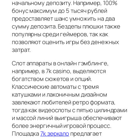
начальному депозиту. Например, 100%
бонус максимум до 5 тысяч рублей
предоставляет шанс умножить на два
сумму депозита. Бездепы плюшки также
популярны среди геймеров, так как
позволяют оценить игры без денежных
затрат.
Слот аппараты в онлайн гэмблинге,
например, в 7k casino, выделяются
богатством сюжетов и опций.
Классические автоматы с тремя
катушками и лаконичным дизайном
завлекают любителей ретро формата,
тогда как видеослоты с пятью цилиндрами
и массой линий выигрыша обеспечивают
более энергичный игровой процесс.
Площадка
7k зеркало
предлагает