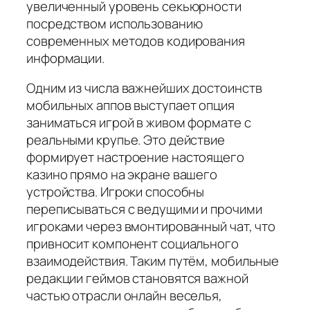
увеличенный уровень секьюрности
посредством использованию
современных методов кодирования
информации.
Одним из числа важнейших достоинств
мобильных аппов выступает опция
заниматься игрой в живом формате с
реальными крупье. Это действие
формирует настроение настоящего
казино прямо на экране вашего
устройства. Игроки способны
переписываться с ведущими и прочими
игроками через вмонтированный чат, что
привносит компонент социального
взаимодействия. Таким путём, мобильные
редакции геймов становятся важной
частью отрасли онлайн веселья,