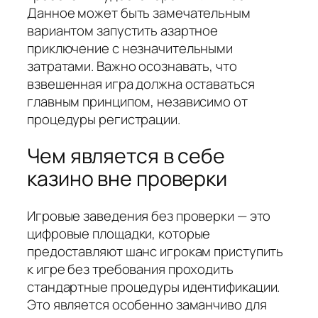
Данное может быть замечательным
вариантом запустить азартное
приключение с незначительными
затратами. Важно осознавать, что
взвешенная игра должна оставаться
главным принципом, независимо от
процедуры регистрации.
Чем является в себе
казино вне проверки
Игровые заведения без проверки — это
цифровые площадки, которые
предоставляют шанс игрокам приступить
к игре без требования проходить
стандартные процедуры идентификации.
Это является особенно заманчиво для