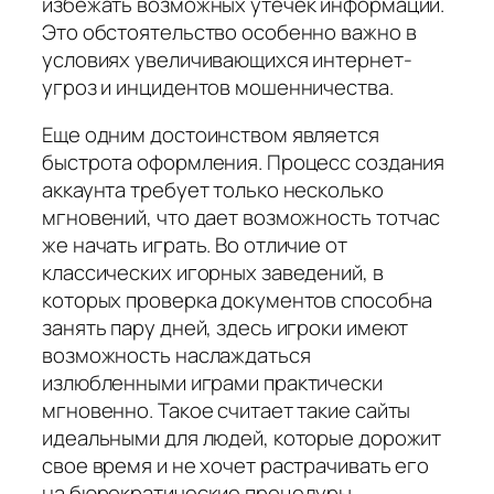
избежать возможных утечек информации.
Это обстоятельство особенно важно в
условиях увеличивающихся интернет-
угроз и инцидентов мошенничества.
Еще одним достоинством является
быстрота оформления. Процесс создания
аккаунта требует только несколько
мгновений, что дает возможность тотчас
же начать играть. Во отличие от
классических игорных заведений, в
которых проверка документов способна
занять пару дней, здесь игроки имеют
возможность наслаждаться
излюбленными играми практически
мгновенно. Такое считает такие сайты
идеальными для людей, которые дорожит
свое время и не хочет растрачивать его
на бюрократические процедуры.