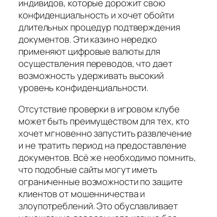
индивидов, которые дорожит свою
конфиденциальность и хочет обойти
длительных процедур подтверждения
документов. Эти казино нередко
применяют цифровые валюты для
осуществления переводов, что дает
возможность удерживать высокий
уровень конфиденциальности.
Отсутствие проверки в игровом клубе
может быть преимуществом для тех, кто
хочет мгновенно запустить развлечение
и не тратить период на предоставление
документов. Всё же необходимо помнить,
что подобные сайты могут иметь
ограниченные возможности по защите
клиентов от мошенничества и
злоупотреблений. Это обуславливает