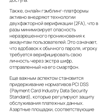
Также, онлайн гэмблинг-платформы
активно внедряют технологии
двухфакторной верификации (2FA), что в
разы минимизирует опасность
неразрешенного проникновения к
аккаунтам пользователей. Это означает,
что вдобавок к обычного пароля, игроку
требуется верифицировать свою
личность через экстра шифр,
отправленный на его смартфон.
Еще важным аспектом становится
придерживание нормативов PCI DSS
(Payment Card Industry Data Security
Standard), которые регулируют защиту
обслуживания платежных данных.
Азартные площадки, соответствующие