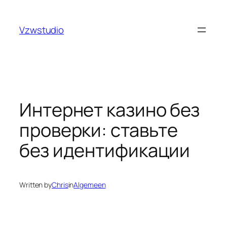
Skip
t güncel adres
stake
royalbet
galabet
jojobet
casino site
to
Vzwstudio
content
Интернет казино без
проверки: ставьте
без идентификации
Written by
Chris
in
Algemeen