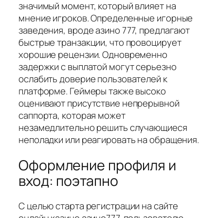
значимый момент, который влияет на
мнение игроков. Определенные игорные
заведения, вроде азино 777, предлагают
быстрые транзакции, что провоцирует
хорошие рецензии. Одновременно
задержки с выплатой могут серьезно
ослабить доверие пользователей к
платформе. Геймеры также высоко
оценивают присутствие непрерывной
саппорта, которая может
незамедлительно решить случающиеся
неполадки или реагировать на обращения.
Оформление профиля и
вход: поэтапно
С целью старта регистрации на сайте