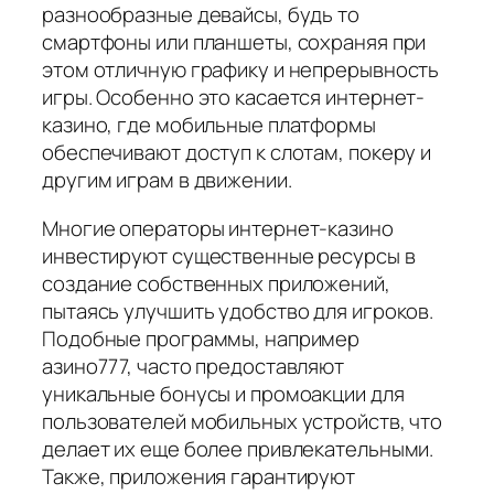
разнообразные девайсы, будь то
смартфоны или планшеты, сохраняя при
этом отличную графику и непрерывность
игры. Особенно это касается интернет-
казино, где мобильные платформы
обеспечивают доступ к слотам, покеру и
другим играм в движении.
Многие операторы интернет-казино
инвестируют существенные ресурсы в
создание собственных приложений,
пытаясь улучшить удобство для игроков.
Подобные программы, например
азино777, часто предоставляют
уникальные бонусы и промоакции для
пользователей мобильных устройств, что
делает их еще более привлекательными.
Также, приложения гарантируют