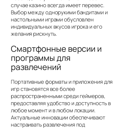
случае казино всегда имеет перевес.
Выбор между однорукими бандитами и
настольными играми обусловлен
индивидуальных вкусов игрока и его
желания рискнуть.
Смартфонные версии и
программы для
развлечений
Портативные форматы и приложения для
игр становятся все более
распространенными среди геймеров,
предоставляя удобство и доступность в
любое момент и в любом локации.
Актуальные инновации обеспечивают
настраивать развлечения под