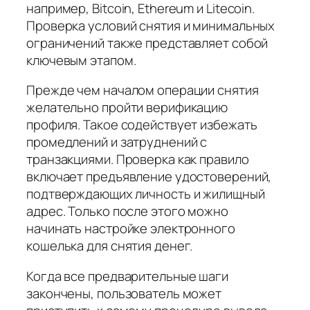
например, Bitcoin, Ethereum и Litecoin.
Проверка условий снятия и минимальных
ограничений также представляет собой
ключевым этапом.
Прежде чем началом операции снятия
желательно пройти верификацию
профиля. Такое содействует избежать
промедлений и затруднений с
транзакциями. Проверка как правило
включает предъявление удостоверений,
подтверждающих личность и жилищный
адрес. Только после этого можно
начинать настройке электронного
кошелька для снятия денег.
Когда все предварительные шаги
закончены, пользователь может