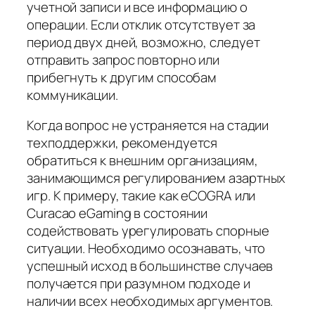
учетной записи и все информацию о
операции. Если отклик отсутствует за
период двух дней, возможно, следует
отправить запрос повторно или
прибегнуть к другим способам
коммуникации.
Когда вопрос не устраняется на стадии
техподдержки, рекомендуется
обратиться к внешним организациям,
занимающимся регулированием азартных
игр. К примеру, такие как eCOGRA или
Curacao eGaming в состоянии
содействовать урегулировать спорные
ситуации. Необходимо осознавать, что
успешный исход в большинстве случаев
получается при разумном подходе и
наличии всех необходимых аргументов.