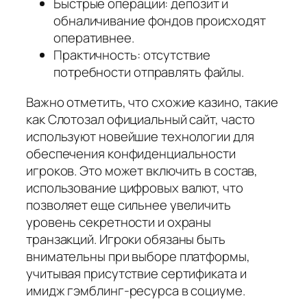
Быстрые операции: депозит и
обналичивание фондов происходят
оперативнее.
Практичность: отсутствие
потребности отправлять файлы.
Важно отметить, что схожие казино, такие
как Cлотозал официальный сайт, часто
используют новейшие технологии для
обеспечения конфиденциальности
игроков. Это может включить в состав,
использование цифровых валют, что
позволяет еще сильнее увеличить
уровень секретности и охраны
транзакций. Игроки обязаны быть
внимательны при выборе платформы,
учитывая присутствие сертификата и
имидж гэмблинг-ресурса в социуме.