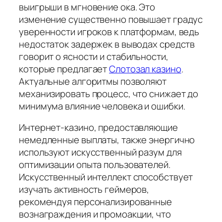
выигрыши в мгновение ока. Это
изменение существенно повышает градус
уверенности игроков к платформам, ведь
недостаток задержек в выводах средств
говорит о ясности и стабильности,
которые предлагает
Cлотозал казино
.
Актуальные алгоритмы позволяют
механизировать процесс, что снижает до
минимума влияние человека и ошибки.
Интернет-казино, предоставляющие
немедленные выплаты, также энергично
используют искусственный разум для
оптимизации опыта пользователей.
Искусственный интеллект способствует
изучать активность геймеров,
рекомендуя персонализированные
вознаграждения и промоакции, что