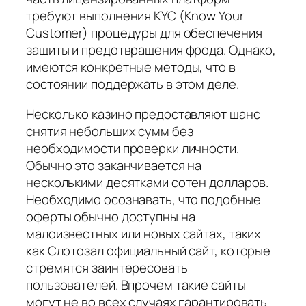
требуют выполнения KYC (Know Your
Customer) процедуры для обеспечения
защиты и предотвращения фрода. Однако,
имеются конкретные методы, что в
состоянии поддержать в этом деле.
Несколько казино предоставляют шанс
снятия небольших сумм без
необходимости проверки личности.
Обычно это заканчивается на
несколькими десятками сотен долларов.
Необходимо осознавать, что подобные
оферты обычно доступны на
малоизвестных или новых сайтах, таких
как Cлотозал официальный сайт, которые
стремятся заинтересовать
пользователей. Впрочем такие сайты
могут не во всех случаях гарантировать