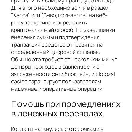
приступить к самому процедуре вывода.
Для этого необходимо войти в раздел
"Касса" или "Вывод финансов" на веб-
ресурсе казино и определить
криптовалютный способ. По завершении
внесения суммы и подтверждения
транзакции средства отправятся на
определенный цифровой кошелек.
Обычно это требует от нескольких минут
до пары периодов в зависимости от
загруженности сети блокчейн, и Slotozal
casino гарантирует пользователям
надежные и оперативные операции.
Помощь при промедлениях
в денежных переводах
Когда ты наткнулись с отсрочками в