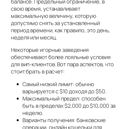
балансе. Предельный ограничение, в
свою время, устанавливает
максимальную величину, которую
допустимо снять за установленный
период времени, как правило, это день,
неделя или месяц.
Некоторые игорные заведения
обеспечивают более лояльные условия
для вип-клиентов. Вот пара аспектов, что
стоит брать в расчет:
Самый низкий лимит: обычно
варьируется с $10 доходя до $50.
Максимальный предел: способен
быть в пределах $2,000 до $10,000 за
неделю.
Варианты получения: банковские
операции, онлайн кошельки для