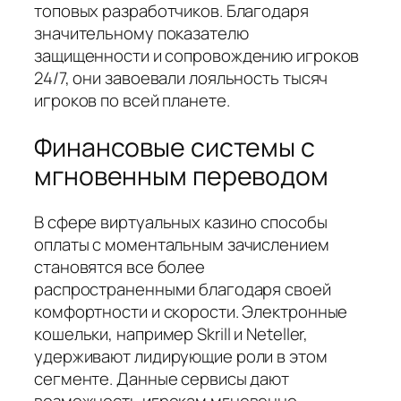
топовых разработчиков. Благодаря
значительному показателю
защищенности и сопровождению игроков
24/7, они завоевали лояльность тысяч
игроков по всей планете.
Финансовые системы с
мгновенным переводом
В сфере виртуальных казино способы
оплаты с моментальным зачислением
становятся все более
распространенными благодаря своей
комфортности и скорости. Электронные
кошельки, например Skrill и Neteller,
удерживают лидирующие роли в этом
сегменте. Данные сервисы дают