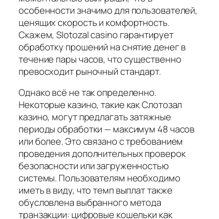
особенности значимо для пользователей,
ценящих скорость и комфортность.
Скажем, Slotozal casino гарантирует
обработку прошений на снятие денег в
течение пары часов, что существенно
превосходит рыночный стандарт.
Однако всё не так определенно.
Некоторые казино, такие как Cлотозал
казино, могут предлагать затяжные
периоды обработки — максимум 48 часов
или более. Это связано с требованием
проведения дополнительных проверок
безопасности или загруженностью
системы. Пользователям необходимо
иметь в виду, что темп выплат также
обусловлена выбранного метода
транзакции: цифровые кошельки как