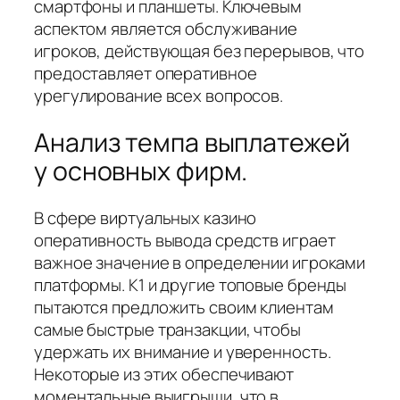
смартфоны и планшеты. Ключевым
аспектом является обслуживание
игроков, действующая без перерывов, что
предоставляет оперативное
урегулирование всех вопросов.
Анализ темпа выплатежей
у основных фирм.
В сфере виртуальных казино
оперативность вывода средств играет
важное значение в определении игроками
платформы. К1 и другие топовые бренды
пытаются предложить своим клиентам
самые быстрые транзакции, чтобы
удержать их внимание и уверенность.
Некоторые из этих обеспечивают
моментальные выигрыши, что в