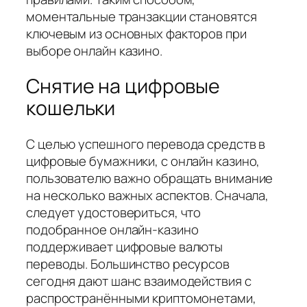
моментальные транзакции становятся
ключевым из основных факторов при
выборе онлайн казино.
Снятие на цифровые
кошельки
С целью успешного перевода средств в
цифровые бумажники, с онлайн казино,
пользователю важно обращать внимание
на несколько важных аспектов. Сначала,
следует удостовериться, что
подобранное онлайн-казино
поддерживает цифровые валюты
переводы. Большинство ресурсов
сегодня дают шанс взаимодействия с
распространёнными криптомонетами,