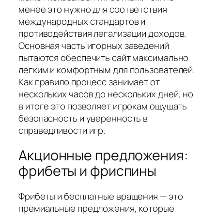
менее это нужно для соответствия
международных стандартов и
противодействия легализации доходов.
Основная часть игорных заведений
пытаются обеспечить сайт максимально
легким и комфортным для пользователей.
Как правило процесс занимает от
нескольких часов до нескольких дней, но
в итоге это позволяет игрокам ощущать
безопасность и уверенность в
справедливости игр.
Акционные предложения:
фрибеты и фриспины
Фрибеты и бесплатные вращения — это
премиальные предложения, которые