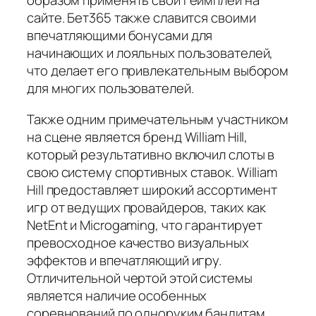
образом применять свой геймплей на
сайте. Бет365 также славится своими
впечатляющими бонусами для
начинающих и лояльных пользователей,
что делает его привлекательным выбором
для многих пользователей.
Также одним примечательным участником
на сцене является бренд William Hill,
который результативно включил слоты в
свою систему спортивных ставок. William
Hill предоставляет широкий ассортимент
игр от ведущих провайдеров, таких как
NetEnt и Microgaming, что гарантирует
превосходное качество визуальных
эффектов и впечатляющий игру.
Отличительной чертой этой системы
является наличие особенных
соревнований по одноруким бандитам,