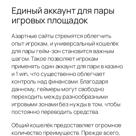
Единый аккаунт для пары
игровых площадок
Азартные сайты стремятся облегчить
опыт игрокам, и универсальный кошелёк
для пары гейм-зон становится важным
шагом. Такое позволяет игрокам
применять один аккаунт для пари в казино
и 1 win, что существенно облегчает
контроль над финансами. Благодаря
данному, геймеры могут свободно
переходить между разнообразными
игровыми зонами без нужды в том, чтобы
постоянно переводить средства.
Общий кошелёк предоставляет огромное
количество преимуществ. Прежде всего,