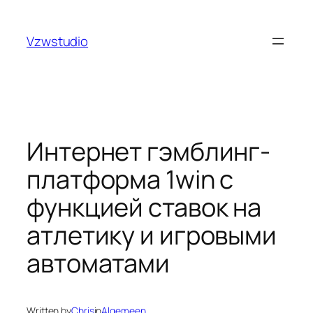
Skip
et güncel adres
royalbet
galabet
jojobet
casino siteleri
p
to
Vzwstudio
content
Интернет гэмблинг-
платформа 1win с
функцией ставок на
атлетику и игровыми
автоматами
Written by
Chris
in
Algemeen