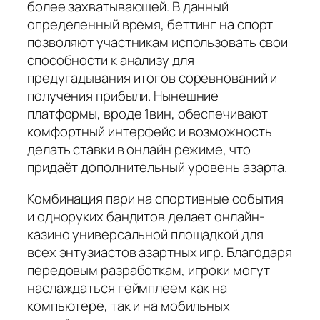
более захватывающей. В данный
определенный время, беттинг на спорт
позволяют участникам использовать свои
способности к анализу для
предугадывания итогов соревнований и
получения прибыли. Нынешние
платформы, вроде 1вин, обеспечивают
комфортный интерфейс и возможность
делать ставки в онлайн режиме, что
придаёт дополнительный уровень азарта.
Комбинация пари на спортивные события
и одноруких бандитов делает онлайн-
казино универсальной площадкой для
всех энтузиастов азартных игр. Благодаря
передовым разработкам, игроки могут
наслаждаться геймплеем как на
компьютере, так и на мобильных