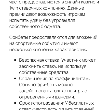
часто предоставляются в онлайн казино и
1win ставочных компаниях. Данные
премии дают возможность игрокам
испытать удачу без угрозы для
собственного бюджета.
Фрибеты предоставляются для вложений
на спортивные события и имеют
несколько ключевых характеристик:
Безопасная ставка: Участник может
заключить ставку, не используя
собственные средства.
Ограничения по коэффициентам:
Обычно фри-беты можно
задействовать только на игры с
определенными шансами.
Срок использования: У бесплатных
ставок часто есть лимитированный