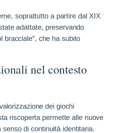
erne, soprattutto a partire dal XIX
 state adattate, preservando
l bracciale”, che ha subito
ionali nel contesto
 valorizzazione dei giochi
uesta riscoperta permette alle nuove
senso di continuità identitaria.