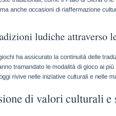
ma anche occasioni di riaffermazione cultu
radizioni ludiche attraverso l
iochi ha assicurato la continuità delle tradi
hanno tramandato le modalità di gioco ai più
i rivive nelle iniziative culturali e nelle m
one di valori culturali e s