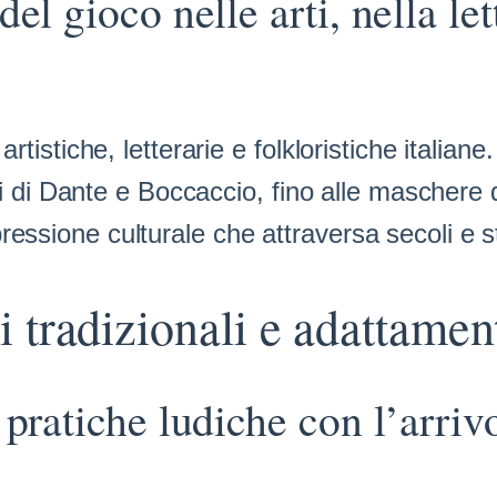
el gioco nelle arti, nella let
tistiche, letterarie e folkloristiche italiane
tti di Dante e Boccaccio, fino alle maschere 
sione culturale che attraversa secoli e stili
i tradizionali e adattamen
 pratiche ludiche con l’arriv