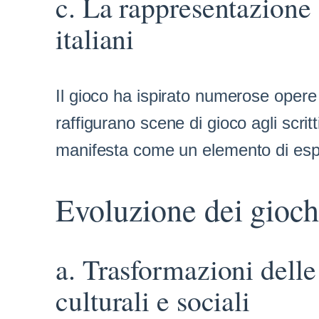
c. La rappresentazione d
italiani
Il gioco ha ispirato numerose opere ar
raffigurano scene di gioco agli scri
manifesta come un elemento di espres
Evoluzione dei gioch
a. Trasformazioni delle
culturali e sociali