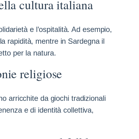
lla cultura italiana
lidarietà e l’ospitalità. Ad esempio,
 la rapidità, mentre in Sardegna il
petto per la natura.
onie religiose
 arricchite da giochi tradizionali
enza e di identità collettiva,