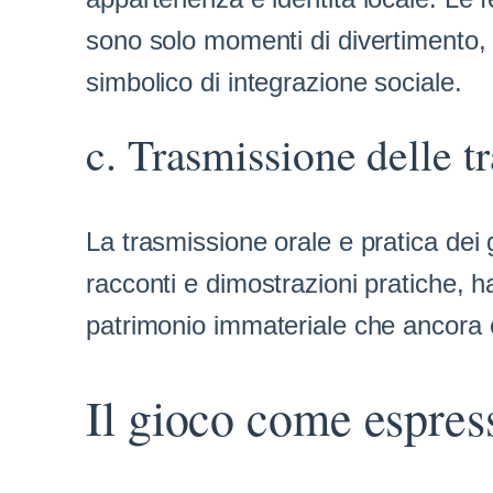
sono solo momenti di divertimento, 
simbolico di integrazione sociale.
c. Trasmissione delle t
La trasmissione orale e pratica dei g
racconti e dimostrazioni pratiche, 
patrimonio immateriale che ancora ogg
Il gioco come espressi