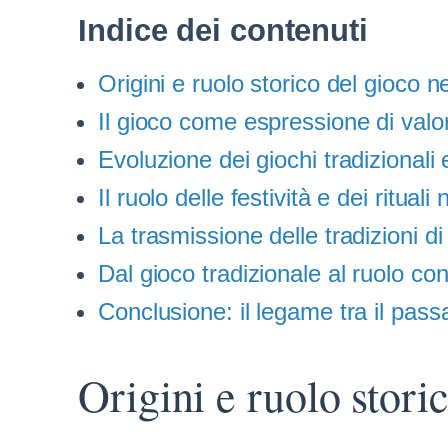
Indice dei contenuti
Origini e ruolo storico del gioco nel
Il gioco come espressione di valori 
Evoluzione dei giochi tradizionali
Il ruolo delle festività e dei ritual
La trasmissione delle tradizioni d
Dal gioco tradizionale al ruolo co
Conclusione: il legame tra il passa
Origini e ruolo storic