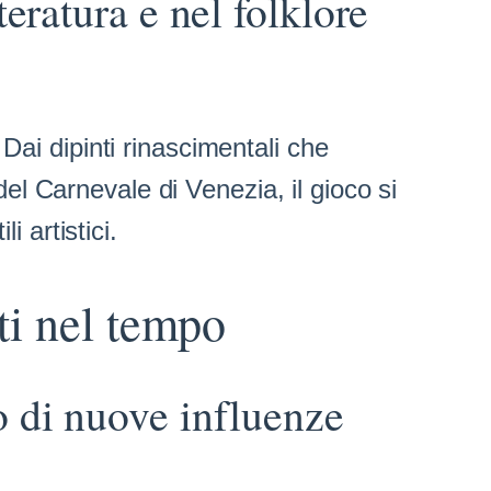
teratura e nel folklore
. Dai dipinti rinascimentali che
del Carnevale di Venezia, il gioco si
 artistici.
ti nel tempo
o di nuove influenze