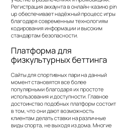
Регистрация аккаунта в онлайн-казино pin
up обеспечивает надёжный процесс игры
благодаря современным технологиям
кодирования информации и высоким
стандартам безопасности.
Платформа для
физкультурных беттинга
Сайты для спортивных пари на данный
момент становятся все более
популярными благодаря их простоте
использования и доступности. Главное
достоинство подобных платформ состоит
в том, что они дают возможность
клиентам делать ставки на различные
виды спорта, не выходя из дома. Многие