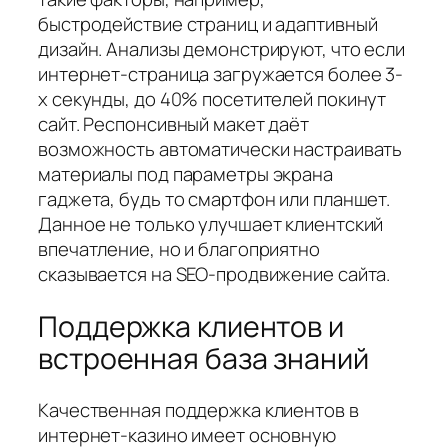
быстродействие страниц и адаптивный
дизайн. Анализы демонстрируют, что если
интернет-страница загружается более 3-
х секунды, до 40% посетителей покинут
сайт. Респонсивный макет даёт
возможность автоматически настраивать
материалы под параметры экрана
гаджета, будь то смартфон или планшет.
Данное не только улучшает клиентский
впечатление, но и благоприятно
сказывается на SEO-продвижение сайта.
Поддержка клиентов и
встроенная база знаний
Качественная поддержка клиентов в
интернет-казино имеет основную