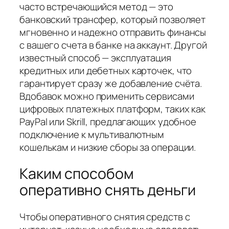
часто встречающийся метод — это
банковский трансфер, который позволяет
мгновенно и надежно отправить финансы
с вашего счета в банке на аккаунт. Другой
известный способ — эксплуатация
кредитных или дебетных карточек, что
гарантирует сразу же добавление счёта.
Вдобавок можно применить сервисами
цифровых платежных платформ, таких как
PayPal или Skrill, предлагающих удобное
подключение к мультивалютным
кошелькам и низкие сборы за операции.
Каким способом
оперативно снять деньги
Чтобы оперативного снятия средств с