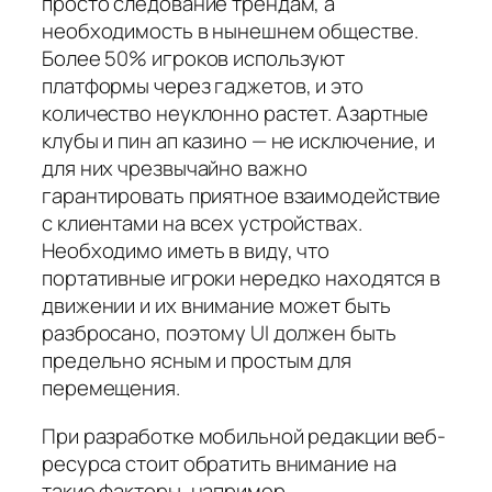
просто следование трендам, а
необходимость в нынешнем обществе.
Более 50% игроков используют
платформы через гаджетов, и это
количество неуклонно растет. Азартные
клубы и пин ап казино — не исключение, и
для них чрезвычайно важно
гарантировать приятное взаимодействие
с клиентами на всех устройствах.
Необходимо иметь в виду, что
портативные игроки нередко находятся в
движении и их внимание может быть
разбросано, поэтому UI должен быть
предельно ясным и простым для
перемещения.
При разработке мобильной редакции веб-
ресурса стоит обратить внимание на
такие факторы, например,