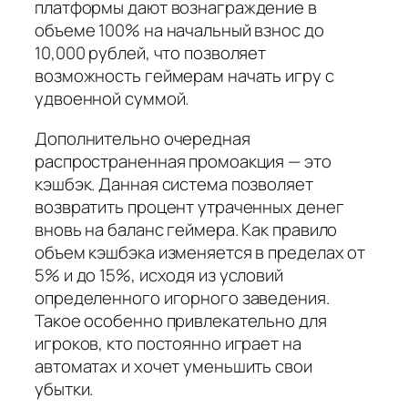
платформы дают вознаграждение в
объеме 100% на начальный взнос до
10,000 рублей, что позволяет
возможность геймерам начать игру с
удвоенной суммой.
Дополнительно очередная
распространенная промоакция — это
кэшбэк. Данная система позволяет
возвратить процент утраченных денег
вновь на баланс геймера. Как правило
объем кэшбэка изменяется в пределах от
5% и до 15%, исходя из условий
определенного игорного заведения.
Такое особенно привлекательно для
игроков, кто постоянно играет на
автоматах и хочет уменьшить свои
убытки.