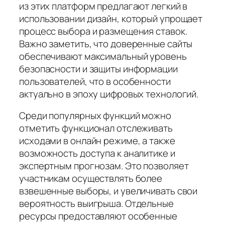
из этих платформ предлагают легкий в
использовании дизайн, который упрощает
процесс выбора и размещения ставок.
Важно заметить, что доверенные сайты
обеспечивают максимальный уровень
безопасности и защиты информации
пользователей, что в особенности
актуально в эпоху цифровых технологий.
Среди популярных функций можно
отметить функционал отслеживать
исходами в онлайн режиме, а также
возможность доступа к аналитике и
экспертным прогнозам. Это позволяет
участникам осуществлять более
взвешенные выборы, и увеличивать свои
вероятность выигрыша. Отдельные
ресурсы предоставляют особенные