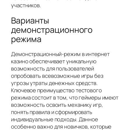
участников.
Варианты
демонстрационного
режима
Демонстрационный-режим в интернет
казино обеспечивает уникальную
возможность для пользователей
опробовать всевозможные игры без
угрозы утраты денежных средств.
Ключевое преимущество тестового
режима состоит в том, что геймеры имеют
возможность освоить механику игр,
понять правила и сформировать
индивидуальные подходы. Данное
особенно важно для новичков, которые