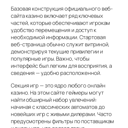
Базовая конструкция официального веб-
сайта казино включает ряд ключевых
частей, которые обеспечивают игрокам
удобство перемещения и доступ к
необходимой информации. Стартовая
веб-страница обычно служит витриной,
демонстрируя текущие привилегии и
популярные игры. Важно, чтобы
интерфейс был легким для восприятия, а
сведения — удобно расположенной.
Секция игр — это ядро любого онлайн
казино. На этом сайте геймеры могут
найти обширный набор увлечений:
начиная с классических автоматов до
новейших игр с живыми дилерами. Часто
предусмотрены фильтры по поставщикам