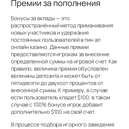
Премии за пополнения
Бонусы за вклады — это
распространённый метод приманивания
новых участников и удержания
постоянных пользователей в пин ап
онлайн казино. Данные премии
предоставляются игрокам за внесение
определенной суммы на игровой счет. Как
правило, величина премии обусловлен
величины депозита и может быть от
пятидесяти до двухсот процентов от
внесенной суммы. К примеру, в случае
если пользователь кладет $100, в таком
случае с 100% бонусе игрок добавит
дополнительно $100 на свой счет.
В процессе подбора игорного заведения