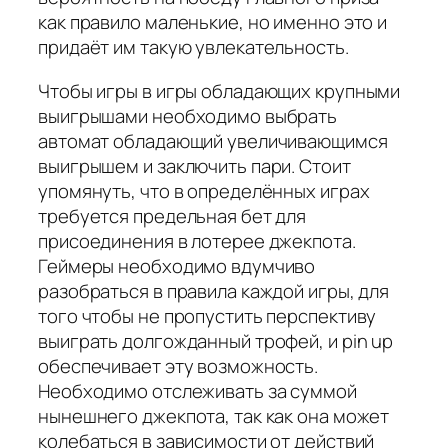
как правило маленькие, но именно это и
придаёт им такую увлекательность.
Чтобы игры в игры обладающих крупными
выигрышами необходимо выбрать
автомат обладающий увеличивающимся
выигрышем и заключить пари. Стоит
упомянуть, что в определённых играх
требуется предельная бет для
присоединения в лотерее джекпота.
Геймеры необходимо вдумчиво
разобраться в правила каждой игры, для
того чтобы не пропустить перспективу
выиграть долгожданный трофей, и pin up
обеспечивает эту возможность.
Необходимо отслеживать за суммой
нынешнего джекпота, так как она может
колебаться в зависимости от действий