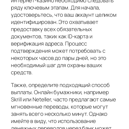
интернет-казино необходимо следовать
ряду ключевым этапам. Для начала,
удостоверьтесь, что ваш аккаунт целиком
идентифицирован. Это охватывает
предоставку всех обязательных
документов, таких как ID-карта и
верификация адреса. Процесс
подтверждения может потребовать с
некоторых часов до пары дней, но это
необходимый шаг для охраны ваших
средств.
Также, определите подходящий способ
выплаты. Онлайн бумажники, например
Skrill или Neteller, часто предлагают самые
мгновенные переводы, которые могут
занять всего несколько минут. Однако
имейте в виду, что использование
денежных переводов через банк может