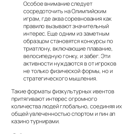
Особое внимание следует
сосредоточить на Олимпийским
играм, где аква соревнования как
правило вызывают значительный
интерес. Еще одним из заметным
образцом становятся конкурсы по
триатлону, включающие плавание,
велосипедную гонку, и забег. Эти
активности нуждаются в от игроков
не только физической формы, но и
стратегического мышления.
Такие форматы физкультурных ивентов
притягивают интерес огромного
количества людей глобально, соединяя их
общей увлеченностью спортом и пин ап
казино турнирами.