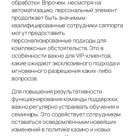
обработки. Впрочем, несмотря на
автоматизацию, персональный элемент
продолжает быть значимым:
квалифицированные сотрудники саппорта
могут предоставить
персонализированные подходы для
комплексных обстоятельств. Это в
особенности важно для VIP-клиентов,
какие ожидают эксклюзивного подхода и
мгновенного разрешения каких-либо
вопросов.
Для повышения результативности
функционирования команды поддержки,
важно регулярно устраивать обучения и
семинары. Это содействует сотрудникам
оставаться осведомлёнными новейших
изменений в политике казино и новых