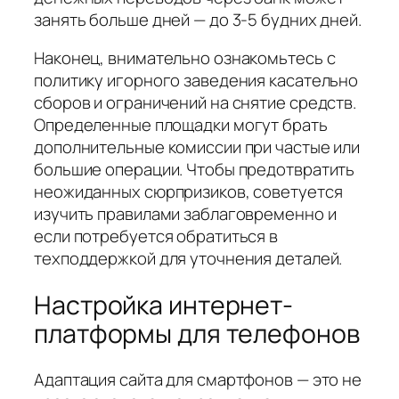
занять больше дней — до 3-5 будних дней.
Наконец, внимательно ознакомьтесь с
политику игорного заведения касательно
сборов и ограничений на снятие средств.
Определенные площадки могут брать
дополнительные комиссии при частые или
большие операции. Чтобы предотвратить
неожиданных сюрпризиков, советуется
изучить правилами заблаговременно и
если потребуется обратиться в
техподдержкой для уточнения деталей.
Настройка интернет-
платформы для телефонов
Адаптация сайта для смартфонов — это не