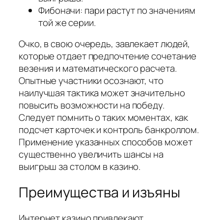
Фибоначи: пари растут по значениям
той же серии.
Очко, в свою очередь, завлекает людей,
которые отдает предпочтение сочетание
везения и математического расчета.
Опытные участники осознают, что
наилучшая тактика может значительно
повысить возможности на победу.
Следует помнить о таких моментах, как
подсчет карточек и контроль банкроллом.
Применение указанных способов может
существенно увеличить шансы на
выигрыш за столом в казино.
Преимущества и изъяны
Интернет казино привлекают