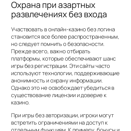
Охрана при азартных
развлечениях без входа
Участвовать в онлайн-казино без логина
становится все более распространенным,
но следует помнить о безопасности.
Прежде всего, важно отбирать
платформы, которые обеспечивают шанс
игры без регистрации. Эти сайты часто
используют технологии, поддерживающие
анонимность и охрану информации.
Однако это не освобождает убедиться в
существование лицензии и доверие к
казино.
При игры без авторизации, игроки могут
встретить ограничениями на доступ к
отдельным функциям. К примеру, бонусы и