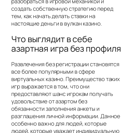
разобраться в игровой механикой и
создать собственную стратегию перед
тем, как начать делать ставки на
настоящие деньги в вулкан казино.
Что выглядит в себе
азартная игра без профиля
Развлечения без регистрации становятся
все более популярными в сфере
виртуальных казино. Преимущество таких
игр выражается в том, что они
предоставляют шанс игрокам получать
удовольствие от азартом без
обязанности заполнения анкеты и
разглашения личной информации. Данное
особенно важно для людей, которые
людей, которые уважает индивидуальную