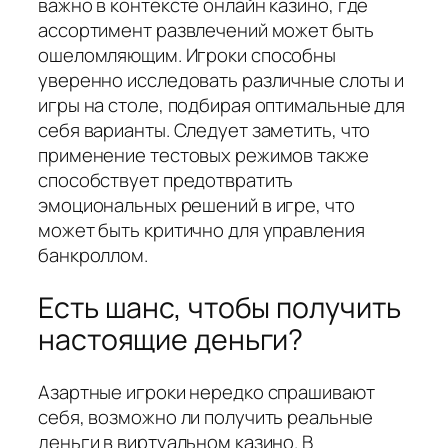
важно в контексте онлайн казино, где
ассортимент развлечений может быть
ошеломляющим. Игроки способны
уверенно исследовать различные слоты и
игры на столе, подбирая оптимальные для
себя варианты. Следует заметить, что
применение тестовых режимов также
способствует предотвратить
эмоциональных решений в игре, что
может быть критично для управления
банкроллом.
Есть шанс, чтобы получить
настоящие деньги?
Азартные игроки нередко спрашивают
себя, возможно ли получить реальные
деньги в виртуальном казино. В