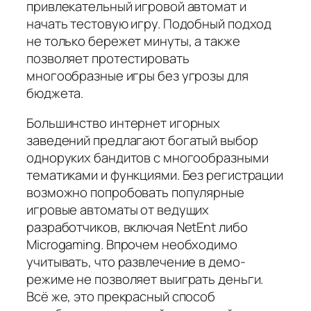
привлекательный игровой автомат и
начать тестовую игру. Подобный подход
не только бережет минуты, а также
позволяет протестировать
многообразные игры без угрозы для
бюджета.
Большинство интернет игорных
заведений предлагают богатый выбор
одноруких бандитов с многообразными
тематиками и функциями. Без регистрации
возможно попробовать популярные
игровые автоматы от ведущих
разработчиков, включая NetEnt либо
Microgaming. Впрочем необходимо
учитывать, что развлечение в демо-
режиме не позволяет выиграть деньги.
Всё же, это прекрасный способ