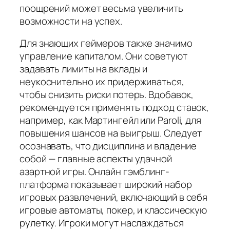
поощрений может весьма увеличить
возможности на успех.
Для знающих геймеров также значимо
управление капиталом. Они советуют
задавать лимиты на вклады и
неукоснительно их придерживаться,
чтобы снизить риски потерь. Вдобавок,
рекомендуется применять подход ставок,
например, как Мартингейл или Paroli, для
повышения шансов на выигрыш. Следует
осознавать, что дисциплина и владение
собой — главные аспекты удачной
азартной игры. Онлайн гэмблинг-
платформа показывает широкий набор
игровых развлечений, включающий в себя
игровые автоматы, покер, и классическую
рулетку. Игроки могут наслаждаться