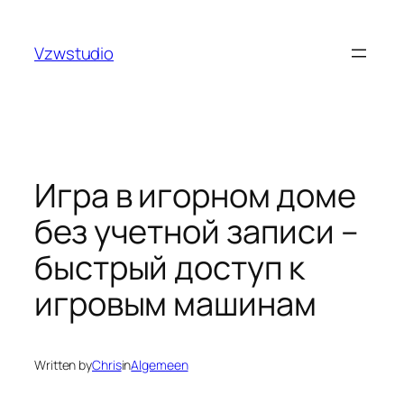
Skip
t güncel adres
royalbet
galabet
jojobet
grandpashabet
to
Vzwstudio
content
Игра в игорном доме
без учетной записи –
быстрый доступ к
игровым машинам
Written by
Chris
in
Algemeen