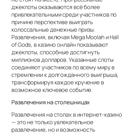
джекпоты оказываются всё более
привлекательными среди участников по
причине перспективе выиграть
колоссальные денежные призы.
Развлечения, включая Mega Moolah и Hall
of Gods, в казино онлайн показывают
джекпоты, способные достигнуть
миллионов долларов. Указанные слоты
соединяют участников по всему миру в
стремлении к долгожданного выигрыша,
трансформируя каждое кручение в
возможное ключевое событие.
Развлечения на столешницах
Развлечения на столах в интернет-казино
— это не только увлекательное
развлечение, но и возможность