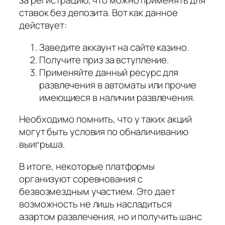
за регистрацию, что можно применять для
ставок без депозита. Вот как данное
действует:
Заведите аккаунт на сайте казино.
Получите приз за вступление.
Применяйте данный ресурс для
развлечения в автоматы или прочие
имеющиеся в наличии развлечения.
Необходимо помнить, что у таких акций
могут быть условия по обналичиванию
выигрыша.
В итоге, некоторые платформы
организуют соревнования с
безвозмездным участием. Это дает
возможность не лишь насладиться
азартом развлечения, но и получить шанс