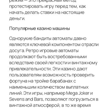
протестировать игру перед тем, как
начать делать ставки на настоящие
деньги.
Популярные казино машины
Однорукие бандиты автоматы давно
являются ключевой компонентом отрасли
досуга. Ретро игровые автоматы
продолжают быть востребованными
вследствие своей легкости и винтажному
привлекательности. Эти казино дают
пользователям возможность проверить
фортуна на тройке барабанах с
наименьшим количеством выплатных
линий. Эти игры, например Mega Joker и
Sevens and Bars, позволяют погрузиться в
винтажной атмосферой, в то же время