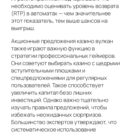
необходимо оценивать уровень возврата
(RTP) в автоматах — чем значительнее
этот показатель, тем выше шансов на
выигрыш.
Акционные предложения казино вулкан
также играют важную функцию в
стратегии профессиональных геймеров.
Они советуют выбирать казино с щедрыми
вступительными плюшками и
спецпредложениями для регулярных
пользователей. Такое способствует
увеличить капитал безо лишних
инвестиций. Однако важно тщательно
изучать правила предложений, чтобы
избежать неожиданных сюрпризов.
Большинство экспертов утверждают, что
систематическое использование