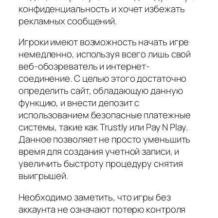
конфиденциальность и хочет избежать
рекламных сообщений.
Игроки имеют возможность начать игре
немедленно, используя всего лишь свой
веб-обозреватель и интернет-
соединение. С целью этого достаточно
определить сайт, обладающую данную
функцию, и внести депозит с
использованием безопасные платежные
системы, такие как Trustly или Pay N Play.
Данное позволяет не просто уменьшить
время для создания учетной записи, и
увеличить быстроту процедуру снятия
выигрышей.
Необходимо заметить, что игры без
аккаунта не означают потерю контроля