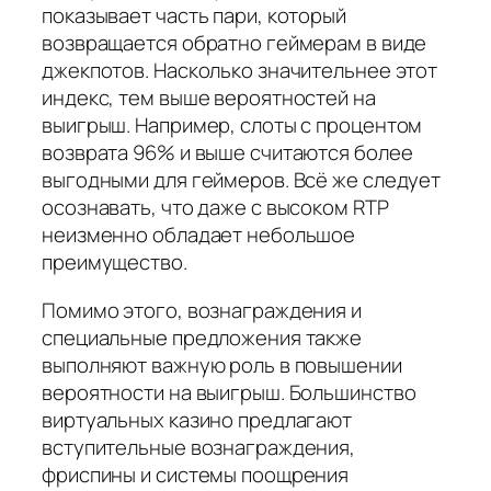
показывает часть пари, который
возвращается обратно геймерам в виде
джекпотов. Насколько значительнее этот
индекс, тем выше вероятностей на
выигрыш. Например, слоты с процентом
возврата 96% и выше считаются более
выгодными для геймеров. Всё же следует
осознавать, что даже с высоком RTP
неизменно обладает небольшое
преимущество.
Помимо этого, вознаграждения и
специальные предложения также
выполняют важную роль в повышении
вероятности на выигрыш. Большинство
виртуальных казино предлагают
вступительные вознаграждения,
фриспины и системы поощрения