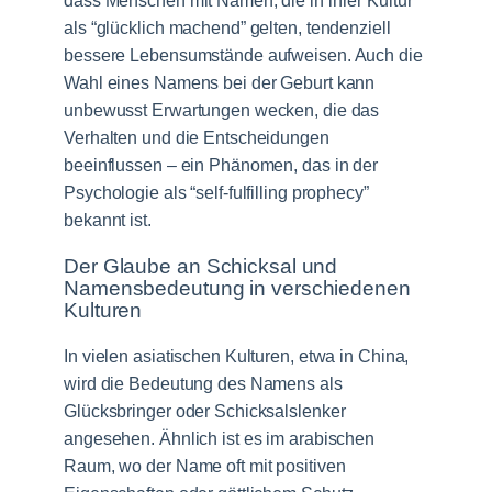
dass Menschen mit Namen, die in ihrer Kultur
als “glücklich machend” gelten, tendenziell
bessere Lebensumstände aufweisen. Auch die
Wahl eines Namens bei der Geburt kann
unbewusst Erwartungen wecken, die das
Verhalten und die Entscheidungen
beeinflussen – ein Phänomen, das in der
Psychologie als “self-fulfilling prophecy”
bekannt ist.
Der Glaube an Schicksal und
Namensbedeutung in verschiedenen
Kulturen
In vielen asiatischen Kulturen, etwa in China,
wird die Bedeutung des Namens als
Glücksbringer oder Schicksalslenker
angesehen. Ähnlich ist es im arabischen
Raum, wo der Name oft mit positiven