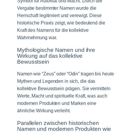
Symbol für Autorität und Macht. Durch die
Vergabe bestimmter Namen wurde die
Herrschaft legitimiert und verewigt. Diese
historische Praxis zeigt, wie bedeutend die
Kraft des Namens für die kollektive
Wahrnehmung war.
Mythologische Namen und ihre
Wirkung auf das kollektive
Bewusstsein
Namen wie “Zeus” oder “Odin” tragen bis heute
Mythen und Legenden in sich, die das
kollektive Bewusstsein prägen. Sie vermitteln
Werte, Macht und spirituelle Kraft, was auch
modernen Produkten und Marken eine
ähnliche Wirkung verleiht.
Parallelen zwischen historischen
Namen und modernen Produkten wie