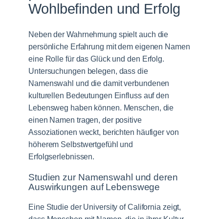
Wohlbefinden und Erfolg
Neben der Wahrnehmung spielt auch die
persönliche Erfahrung mit dem eigenen Namen
eine Rolle für das Glück und den Erfolg.
Untersuchungen belegen, dass die
Namenswahl und die damit verbundenen
kulturellen Bedeutungen Einfluss auf den
Lebensweg haben können. Menschen, die
einen Namen tragen, der positive
Assoziationen weckt, berichten häufiger von
höherem Selbstwertgefühl und
Erfolgserlebnissen.
Studien zur Namenswahl und deren
Auswirkungen auf Lebenswege
Eine Studie der University of California zeigt,