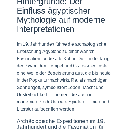
Hintergründe: Der
Einfluss ägyptischer
Mythologie auf moderne
Interpretationen
Im 19. Jahrhundert führte die archäologische
Erforschung Ägyptens zu einer wahren
Faszination für die alte Kultur. Die Entdeckung
der Pyramiden, Tempel und Grabstätten löste
eine Welle der Begeisterung aus, die bis heute
in der Popkultur nachwirkt. Ra, als mächtiger
Sonnengott, symbolisiert Leben, Macht und
Unsterblichkeit – Themen, die auch in
modernen Produkten wie Spielen, Filmen und
Literatur aufgegriffen werden.
Archäologische Expeditionen im 19.
Jahrhundert und die Faszination für