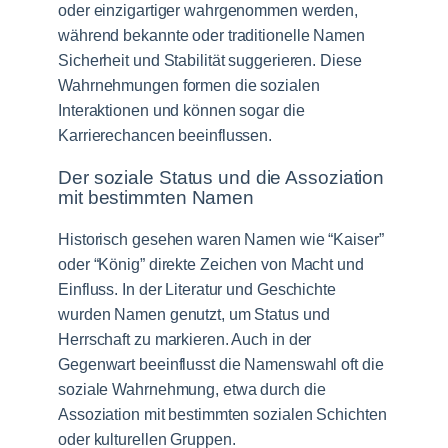
oder einzigartiger wahrgenommen werden,
während bekannte oder traditionelle Namen
Sicherheit und Stabilität suggerieren. Diese
Wahrnehmungen formen die sozialen
Interaktionen und können sogar die
Karrierechancen beeinflussen.
Der soziale Status und die Assoziation
mit bestimmten Namen
Historisch gesehen waren Namen wie “Kaiser”
oder “König” direkte Zeichen von Macht und
Einfluss. In der Literatur und Geschichte
wurden Namen genutzt, um Status und
Herrschaft zu markieren. Auch in der
Gegenwart beeinflusst die Namenswahl oft die
soziale Wahrnehmung, etwa durch die
Assoziation mit bestimmten sozialen Schichten
oder kulturellen Gruppen.