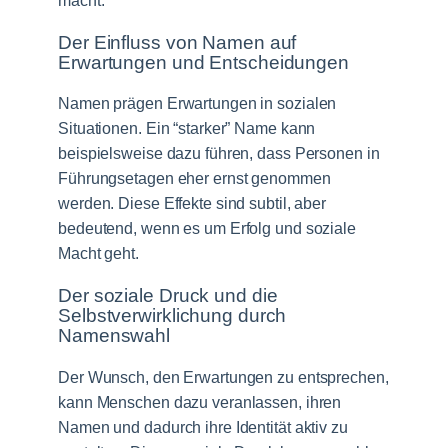
macht.
Der Einfluss von Namen auf
Erwartungen und Entscheidungen
Namen prägen Erwartungen in sozialen
Situationen. Ein “starker” Name kann
beispielsweise dazu führen, dass Personen in
Führungsetagen eher ernst genommen
werden. Diese Effekte sind subtil, aber
bedeutend, wenn es um Erfolg und soziale
Macht geht.
Der soziale Druck und die
Selbstverwirklichung durch
Namenswahl
Der Wunsch, den Erwartungen zu entsprechen,
kann Menschen dazu veranlassen, ihren
Namen und dadurch ihre Identität aktiv zu