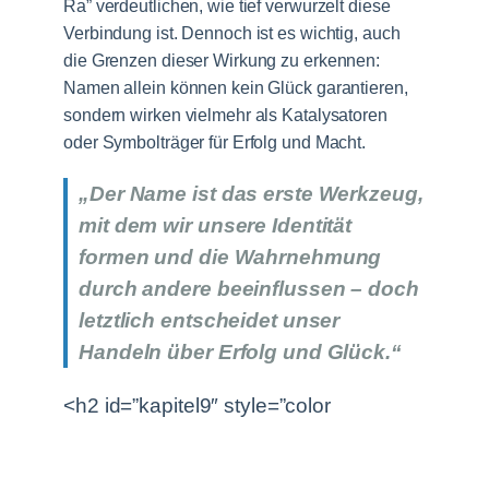
Ra” verdeutlichen, wie tief verwurzelt diese
Verbindung ist. Dennoch ist es wichtig, auch
die Grenzen dieser Wirkung zu erkennen:
Namen allein können kein Glück garantieren,
sondern wirken vielmehr als Katalysatoren
oder Symbolträger für Erfolg und Macht.
„Der Name ist das erste Werkzeug,
mit dem wir unsere Identität
formen und die Wahrnehmung
durch andere beeinflussen – doch
letztlich entscheidet unser
Handeln über Erfolg und Glück.“
<h2 id=”kapitel9″ style=”color