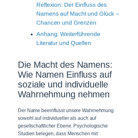
Reflexion: Der Einfluss des
Namens auf Macht und Glück –
Chancen und Grenzen
Anhang: Weiterführende
Literatur und Quellen
Die Macht des Namens:
Wie Namen Einfluss auf
soziale und individuelle
Wahrnehmung nehmen
Der Name beeinflusst unsere Wahrnehmung
sowohl auf individueller als auch auf
gesellschaftlicher Ebene. Psychologische
Studien belegen, dass Menschen mit