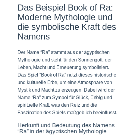
Das Beispiel Book of Ra:
Moderne Mythologie und
die symbolische Kraft des
Namens
Der Name “Ra” stammt aus der ägyptischen
Mythologie und steht für den Sonnengott, der
Leben, Macht und Erneuerung symbolisiert.
Das Spiel “Book of Ra” nutzt dieses historische
und kulturelle Erbe, um eine Atmosphäre von
Mystik und Macht zu erzeugen. Dabei wird der
Name “Ra” zum Symbol für Glück, Erfolg und
spirituelle Kraft, was den Reiz und die
Faszination des Spiels maßgeblich beeinflusst.
Herkunft und Bedeutung des Namens
“Ra” in der ägyptischen Mythologie