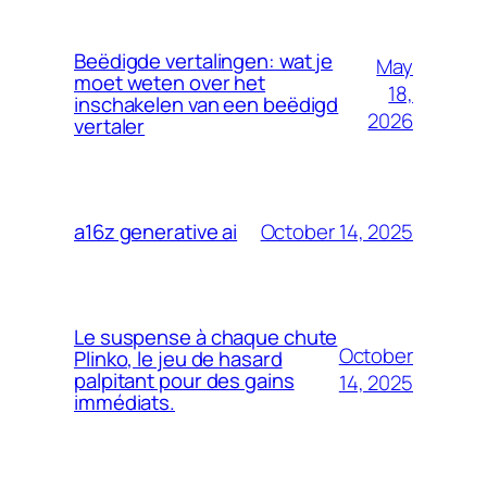
Beëdigde vertalingen: wat je
May
moet weten over het
18,
inschakelen van een beëdigd
2026
vertaler
October 14, 2025
a16z generative ai
Le suspense à chaque chute
October
Plinko, le jeu de hasard
palpitant pour des gains
14, 2025
immédiats.