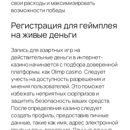
свои расходы и максимизировать
возможности победы.
Регистрация для геймплея
на живые деньги
Запись для азартных игр на
действительные деньги в интернет-
казино начинается с подбора доверенной
платформы, как Olimp casino. Следует
учесть на доступность разрешения и
мнения пользователей. Это поможет
избежать неприятных сюрпризов и
защитить безопасность ваших средств.
После определения казино следует
создать профиль, предоставив личные
данные, такие как имя, адрес электронной
почты и день рождения. Данные данные