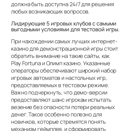
должна быть доступна 24/7 для решения
любых возникающих вопросов.
Лидирующие 5 игровых клубов с самыми
выгодными условиями для тестовой игры.
При нахождении самых лучших интернет-
казино для демонстрационной игры стоит
обратить внимание на такие сайты, как
Play Fortuna и Олимп казино. Указанные
операторы обеспечивают широкий набор
игровых автоматов и настольных игр,
предоставляемых в тестовом режиме.
Важно подчеркнуть, что демо-версии
предоставляют шанс игрокам испытать
везение без опасности потери реальных
денег. Такое особенно полезно для
новичков, которые стремятся понять
механизм геймплея, и сформировать