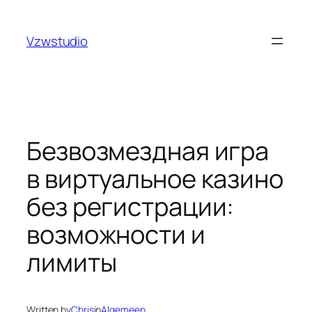
Skip
adres
royalbet
galabet
jojobet
grandpashabet
grandpas
to
Vzwstudio
content
Безвозмездная игра
в виртуальное казино
без регистрации:
возможности и
лимиты
Written by
Chris
in
Algemeen