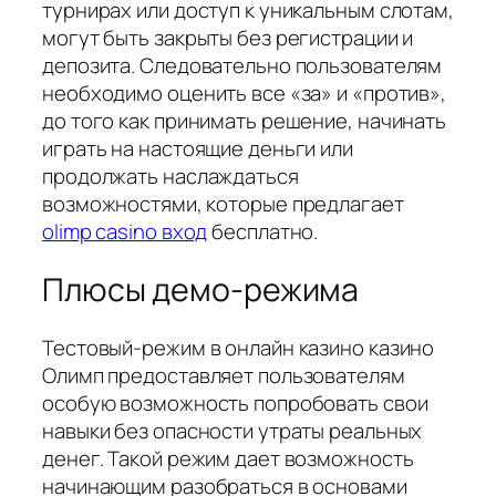
турнирах или доступ к уникальным слотам,
могут быть закрыты без регистрации и
депозита. Следовательно пользователям
необходимо оценить все «за» и «против»,
до того как принимать решение, начинать
играть на настоящие деньги или
продолжать наслаждаться
возможностями, которые предлагает
olimp casino вход
бесплатно.
Плюсы демо-режима
Тестовый-режим в онлайн казино казино
Олимп предоставляет пользователям
особую возможность попробовать свои
навыки без опасности утраты реальных
денег. Такой режим дает возможность
начинающим разобраться в основами