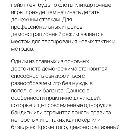
геймплея, будь то слоты или карточные
игры, прежде чем начинать делать
денежным ставкам. Для
профессиональных игроков
демонстрационный режим является
местом для тестирования новых тактик и
методов.
Одним из главных из основных
достоинств демо-режима становится
способность ознакомиться с
разнообразием игр без нужды в
пополнении баланса. Данное в
особенности практично для людей,
которые ищет современные однорукие
бандиты или стремится понять правила
непростых игр, таких как покер или
блэкджек. Кроме того, демонстрационный