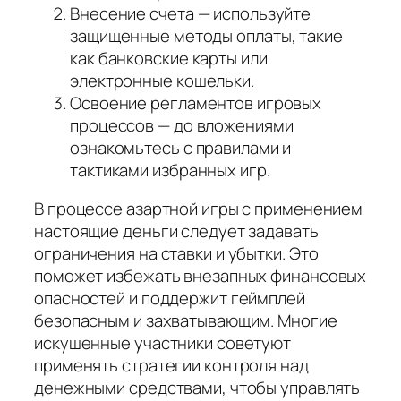
Внесение счета — используйте
защищенные методы оплаты, такие
как банковские карты или
электронные кошельки.
Освоение регламентов игровых
процессов — до вложениями
ознакомьтесь с правилами и
тактиками избранных игр.
В процессе азартной игры с применением
настоящие деньги следует задавать
ограничения на ставки и убытки. Это
поможет избежать внезапных финансовых
опасностей и поддержит геймплей
безопасным и захватывающим. Многие
искушенные участники советуют
применять стратегии контроля над
денежными средствами, чтобы управлять