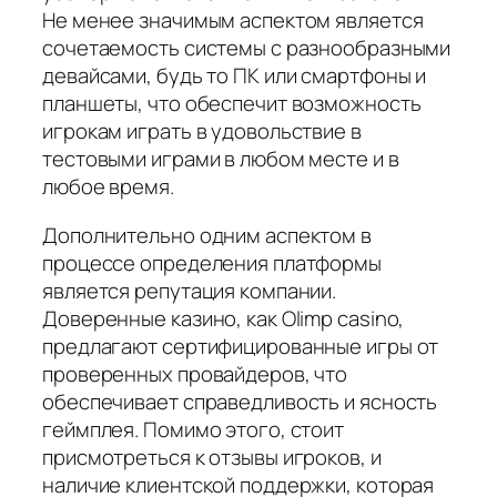
Не менее значимым аспектом является
сочетаемость системы с разнообразными
девайсами, будь то ПК или смартфоны и
планшеты, что обеспечит возможность
игрокам играть в удовольствие в
тестовыми играми в любом месте и в
любое время.
Дополнительно одним аспектом в
процессе определения платформы
является репутация компании.
Доверенные казино, как Olimp casino,
предлагают сертифицированные игры от
проверенных провайдеров, что
обеспечивает справедливость и ясность
геймплея. Помимо этого, стоит
присмотреться к отзывы игроков, и
наличие клиентской поддержки, которая