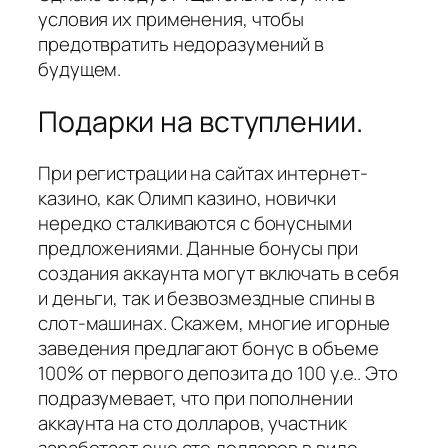
условия их применения, чтобы
предотвратить недоразумений в
будущем.
Подарки на вступлении.
При регистрации на сайтах интернет-
казино, как Олимп казино, новички
нередко сталкиваются с бонусными
предложениями. Данные бонусы при
создания аккаунта могут включать в себя
и деньги, так и безвозмездные спины в
слот-машинах. Скажем, многие игорные
заведения предлагают бонус в объеме
100% от первого депозита до 100 у.е.. Это
подразумевает, что при пополнении
аккаунта на сто долларов, участник