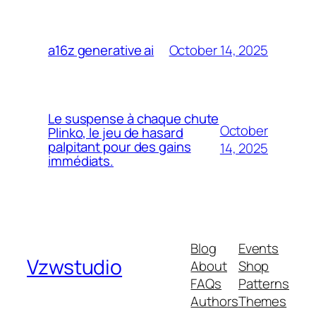
October 14, 2025
a16z generative ai
Le suspense à chaque chute
October
Plinko, le jeu de hasard
palpitant pour des gains
14, 2025
immédiats.
Blog
Events
Vzwstudio
About
Shop
FAQs
Patterns
Authors
Themes