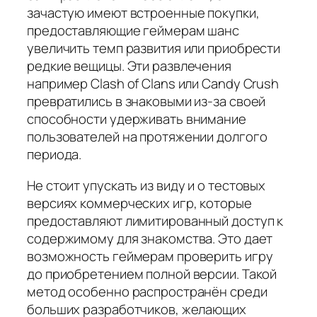
зачастую имеют встроенные покупки,
предоставляющие геймерам шанс
увеличить темп развития или приобрести
редкие вещицы. Эти развлечения
например Clash of Clans или Candy Crush
превратились в знаковыми из-за своей
способности удерживать внимание
пользователей на протяжении долгого
периода.
Не стоит упускать из виду и о тестовых
версиях коммерческих игр, которые
предоставляют лимитированный доступ к
содержимому для знакомства. Это дает
возможность геймерам проверить игру
до приобретением полной версии. Такой
метод особенно распространён среди
больших разработчиков, желающих