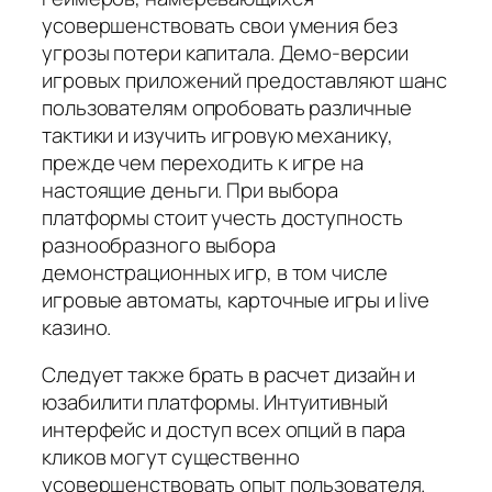
усовершенствовать свои умения без
угрозы потери капитала. Демо-версии
игровых приложений предоставляют шанс
пользователям опробовать различные
тактики и изучить игровую механику,
прежде чем переходить к игре на
настоящие деньги. При выбора
платформы стоит учесть доступность
разнообразного выбора
демонстрационных игр, в том числе
игровые автоматы, карточные игры и live
казино.
Следует также брать в расчет дизайн и
юзабилити платформы. Интуитивный
интерфейс и доступ всех опций в пара
кликов могут существенно
усовершенствовать опыт пользователя.