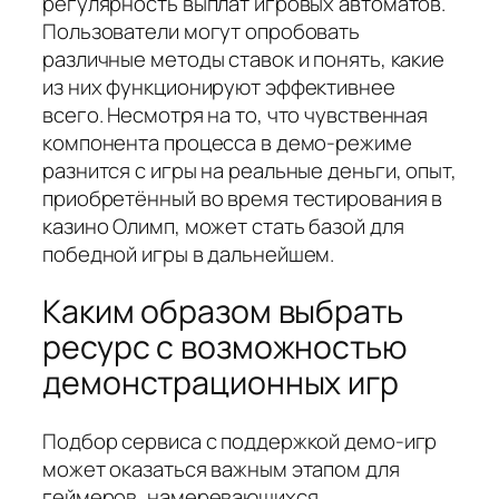
регулярность выплат игровых автоматов.
Пользователи могут опробовать
различные методы ставок и понять, какие
из них функционируют эффективнее
всего. Несмотря на то, что чувственная
компонента процесса в демо-режиме
разнится с игры на реальные деньги, опыт,
приобретённый во время тестирования в
казино Олимп, может стать базой для
победной игры в дальнейшем.
Каким образом выбрать
ресурс с возможностью
демонстрационных игр
Подбор сервиса с поддержкой демо-игр
может оказаться важным этапом для
геймеров, намеревающихся