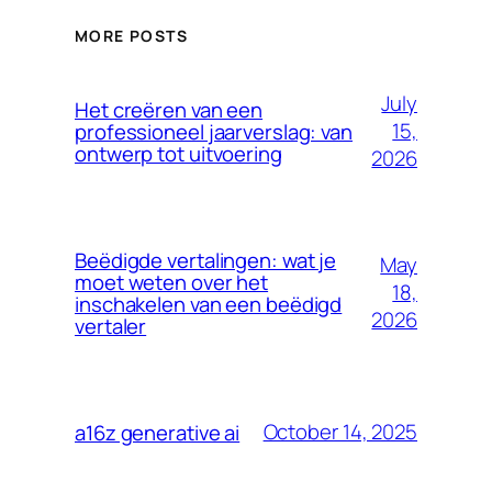
MORE POSTS
July
Het creëren van een
15,
professioneel jaarverslag: van
ontwerp tot uitvoering
2026
Beëdigde vertalingen: wat je
May
moet weten over het
18,
inschakelen van een beëdigd
2026
vertaler
October 14, 2025
a16z generative ai