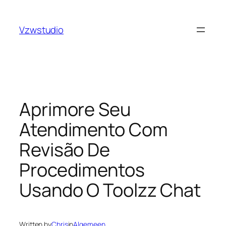
Skip
sulabet güncel adres
royalbet
galabet
jojobet
grandpa
to
Vzwstudio
content
Aprimore Seu
Atendimento Com
Revisão De
Procedimentos
Usando O Toolzz Chat
Written by
Chris
in
Algemeen