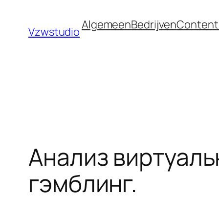
Skip
link
holiganbet
pusulabet güncel adres
stake
Algemeen
Bedrijven
Content
to
Vzwstudio
content
Анализ виртуальн
гэмблинг.