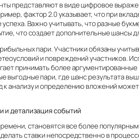
ты представляют в виде цифровое выражен
мер, фактор 2.0 указывает, что при вклад
 успеха. Важно учитывать, что разные бук
ытие, что создает дополнительные шансы дл
прибыльных пари. Участники обязаны учиты
теоусловий и повреждений участников. Ис
гает принимать более аргументированные 
е выгодные пари, где шанс результата выш
 к анализу и определению вложений может
и и детализация событий
времени, становятся все более популярным
делать ставки непосредственно в процессе