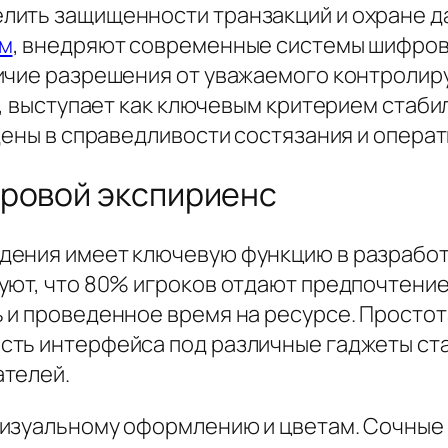
лить защищенности транзакций и охране д
м
, внедряют современные системы шифров
ичие разрешения от уважаемого контролир
n, выступает как ключевым критерием стаби
дены в справедливости состязания и опера
гровой экспириенс
дения имеет ключевую функцию в разработ
уют, что 80% игроков отдают предпочтение
 и проведенное время на ресурсе. Простот
сть интерфейса под различные гаджеты ст
ателей.
изуальному оформлению и цветам. Сочные 