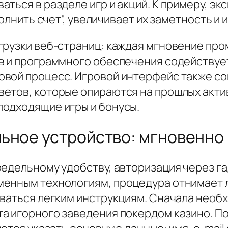
ться в разделе игр и акций. К примеру, эк
полнить счет", увеличивает их заметность и
грузки веб-страниц: каждая мгновение пр
в и программного обеспечения содействуе
овой процесс. Игровой интерфейс также с
етов, которые опираются на прошлых актив
одходящие игры и бонусы.
ьное устройство: мгновенно 
редельному удобству, авторизация через г
енным технологиям, процедура отнимает ли
иваться легким инструкциям. Сначала необ
а игорного заведения покердом казино. П