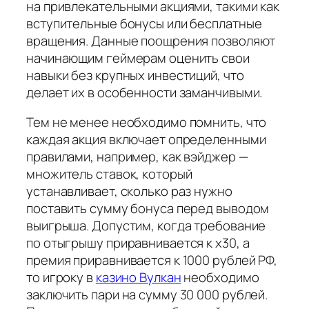
на привлекательными акциями, такими как
вступительные бонусы или бесплатные
вращения. Данные поощрения позволяют
начинающим геймерам оценить свои
навыки без крупных инвестиций, что
делает их в особенности заманчивыми.
Тем не менее необходимо помнить, что
каждая акция включает определенными
правилами, например, как вэйджер —
множитель ставок, который
устанавливает, сколько раз нужно
поставить сумму бонуса перед выводом
выигрыша. Допустим, когда требование
по отыгрышу приравнивается к x30, а
премия приравнивается к 1000 рублей РФ,
то игроку в
казино Вулкан
необходимо
заключить пари на сумму 30 000 рублей.