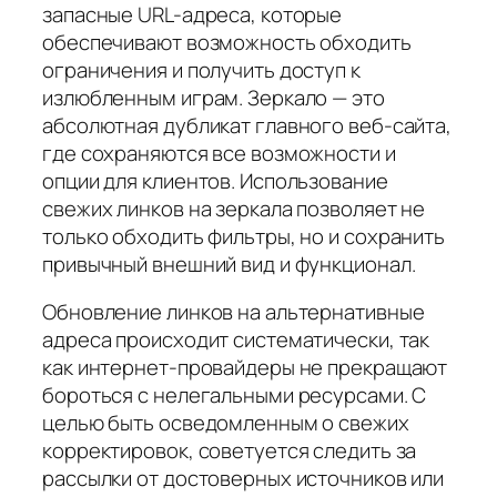
запасные URL-адреса, которые
обеспечивают возможность обходить
ограничения и получить доступ к
излюбленным играм. Зеркало — это
абсолютная дубликат главного веб-сайта,
где сохраняются все возможности и
опции для клиентов. Использование
свежих линков на зеркала позволяет не
только обходить фильтры, но и сохранить
привычный внешний вид и функционал.
Обновление линков на альтернативные
адреса происходит систематически, так
как интернет-провайдеры не прекращают
бороться с нелегальными ресурсами. С
целью быть осведомленным о свежих
корректировок, советуется следить за
рассылки от достоверных источников или