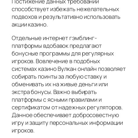
Постижение данных требований
способствует избежать нежелательных
подвохов и результативно использовать
акции казино.
Отдельные интернет гэмблинг-
платформы вдобавок предлагают
бонусные программы для регулярных
игроков. Вовлечение в подобных
системах казино Вулкан онлайн позволяет
собирать поинты за любую ставку и
обменивать их на живые деньги или
экстра бонусы. Важно выбирать
платформы с ясными правилами и
сертификатом от надежных регуляторов.
Данное обеспечивает добросовестную
игру и защиту персональных информации
игроков.