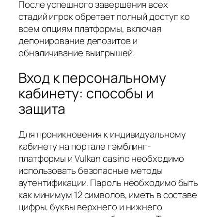
После успешного завершения всех
стадий игрок обретает полный доступ ко
всем опциям платформы, включая
депонирование депозитов и
обналичивание выигрышей.
Вход к персональному
кабинету: способы и
защита
Для проникновения к индивидуальному
кабинету на портале гэмблинг-
платформы и Vulkan casino необходимо
использовать безопасные методы
аутентификации. Пароль необходимо быть
как минимум 12 символов, иметь в составе
цифры, буквы верхнего и нижнего