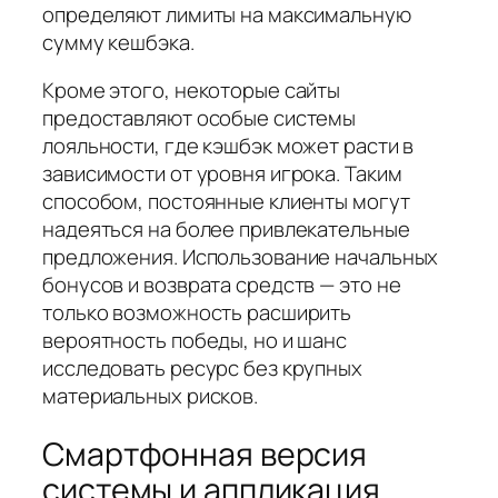
определяют лимиты на максимальную
сумму кешбэка.
Кроме этого, некоторые сайты
предоставляют особые системы
лояльности, где кэшбэк может расти в
зависимости от уровня игрока. Таким
способом, постоянные клиенты могут
надеяться на более привлекательные
предложения. Использование начальных
бонусов и возврата средств — это не
только возможность расширить
вероятность победы, но и шанс
исследовать ресурс без крупных
материальных рисков.
Смартфонная версия
системы и аппликация