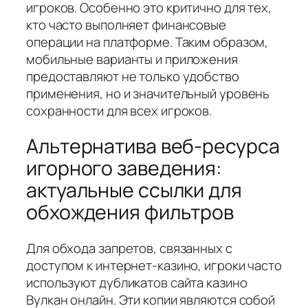
игроков. Особенно это критично для тех,
кто часто выполняет финансовые
операции на платформе. Таким образом,
мобильные варианты и приложения
предоставляют не только удобство
применения, но и значительный уровень
сохранности для всех игроков.
Альтернатива веб-ресурса
игорного заведения:
актуальные ссылки для
обхождения фильтров
Для обхода запретов, связанных с
доступом к интернет-казино, игроки часто
используют дубликатов сайта казино
Вулкан онлайн. Эти копии являются собой