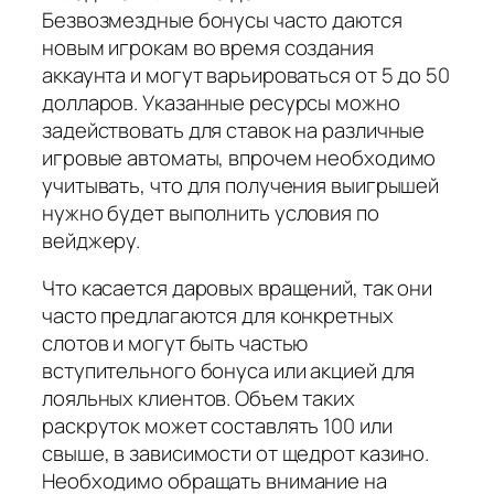
Безвозмездные бонусы часто даются
новым игрокам во время создания
аккаунта и могут варьироваться от 5 до 50
долларов. Указанные ресурсы можно
задействовать для ставок на различные
игровые автоматы, впрочем необходимо
учитывать, что для получения выигрышей
нужно будет выполнить условия по
вейджеру.
Что касается даровых вращений, так они
часто предлагаются для конкретных
слотов и могут быть частью
вступительного бонуса или акцией для
лояльных клиентов. Объем таких
раскруток может составлять 100 или
свыше, в зависимости от щедрот казино.
Необходимо обращать внимание на