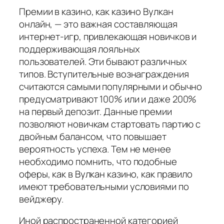
Премии в казино, как казино Вулкан
онлайн, — это важная составляющая
интернет-игр, привлекающая новичков и
поддерживающая лояльных
пользователей. Эти бывают различных
типов. Вступительные вознаграждения
считаются самыми популярными и обычно
предусматривают 100% или и даже 200%
на первый депозит. Данные премии
позволяют новичкам стартовать партию с
двойным балансом, что повышает
вероятность успеха. Тем не менее
необходимо помнить, что подобные
оферы, как в Вулкан казино, как правило
имеют требовательными условиями по
вейджеру.
Иной распространенной категорией