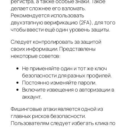
регистра, а также особые знаки. Такое
делает сложнее его взломать.
Рекомендуется использовать
двухэтапную верификацию (2FA), для того
чтобы ввести ещё один уровень защиты.
Следует контролировать за защитой
своих информации. Представлены
некоторые советов:
Не применяйте один и тот же ключ
безопасности для разных профилей.
Постоянно изменяйте пароли.
Включите извещения о авторизации в
аккаунт.
Фишинговые атаки является одной из
главных рисков безопасности.
Пользователям следует избегать клика по