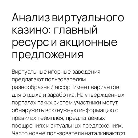
Анализ виртуального
казино: главный
ресурс и акционные
предложения
Виртуальные игорные заведения
предлагают пользователям
разнообразный ассортимент вариантов
для отдыха и заработка. На утвержденных
порталах таких систем участники могут
обнаружить всю нужную информацию о
правилах геймплея, предлагаемых
поощрениях и актуальных предложениях.
Часто новые пользователи наталкиваются