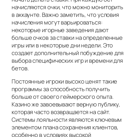
начисляются очки, что можно мониторить
в аккаунте. Важно заметить, что условия
начисления могут варьироваться:
некоторые игорные заведения дают
больше очков за ставки на определенные
игры или в некоторые дни недели. Это
создает дополнительный побуждение для
выбора специфических игр и времени для
бетов.
Постоянные игроки высоко ценят такие
программы за способность получить
больше от своего геймерского опыта.
Казино же завоевывают верную публику,
которая часто возвращается на сайт.
Системы лояльности являются ключевым
элементом плана сохранения клиентов,
особенно в условиях высокой