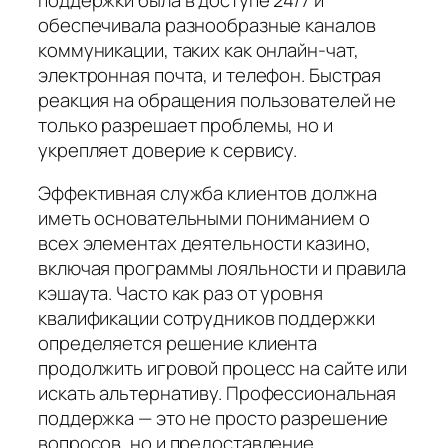
обеспечивала разнообразные каналов
коммуникации, таких как онлайн-чат,
электронная почта, и телефон. Быстрая
реакция на обращения пользователей не
только разрешает проблемы, но и
укрепляет доверие к сервису.
Эффективная служба клиентов должна
иметь основательными пониманием о
всех элементах деятельности казино,
включая программы лояльности и правила
кэшаута. Часто как раз от уровня
квалификации сотрудников поддержки
определяется решение клиента
продолжить игровой процесс на сайте или
искать альтернативу. Профессиональная
поддержка — это не просто разрешение
вопросов, но и предоставление