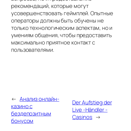
рекомендаций, которые могут
усовершенствовать геймплей. Опытные
операторы должны быть обучены не
только технологическим аспектам, но и
умениям общения, чтобы предоставить
максимально приятное контакт с
пользователями.
←
Анализ онлайн-
Der Aufstieg der
казино с
Live -Händler -
бездепозитным
Casinos
→
бонусом