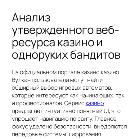
Анализ
утвержденного веб-
ресурса казино и
одноруких бандитов
На официальном портале казино казино
Вулкан пользователи могут найти
обширный выбор игровых автоматов,
которые интересуют как начинающих, так
и профессионалов. Сервис
казино
предлагает интуитивно понятный UI, что
упрощает навигацию по сайту. Главное
фокус уделено безопасности: внедряются
передовые системы шифрования