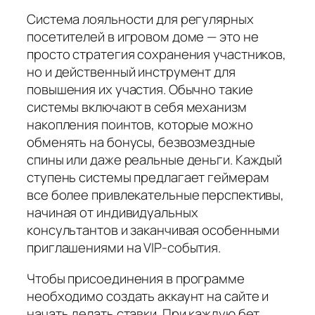
Система лояльности для регулярных
посетителей в игровом доме — это не
просто стратегия сохранения участников,
но и действенный инструмент для
повышения их участия. Обычно такие
системы включают в себя механизм
накопления поинтов, которые можно
обменять на бонусы, безвозмездные
спины или даже реальные деньги. Каждый
ступень системы предлагает геймерам
все более привлекательные перспективы,
начиная от индивидуальных
консультантов и заканчивая особенными
приглашениями на VIP-события.
Чтобы присоединения в программе
необходимо создать аккаунт на сайте и
начать делать ставки. При каждую бет