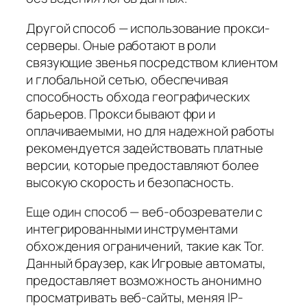
Другой способ — использование прокси-
серверы. Оные работают в роли
связующие звенья посредством клиентом
и глобальной сетью, обеспечивая
способность обхода географических
барьеров. Прокси бывают фри и
оплачиваемыми, но для надежной работы
рекомендуется задействовать платные
версии, которые предоставляют более
высокую скорость и безопасность.
Еще один способ — веб-обозреватели с
интегрированными инструментами
обхождения ограничений, такие как Tor.
Данный браузер, как Игровые автоматы,
предоставляет возможность анонимно
просматривать веб-сайты, меняя IP-