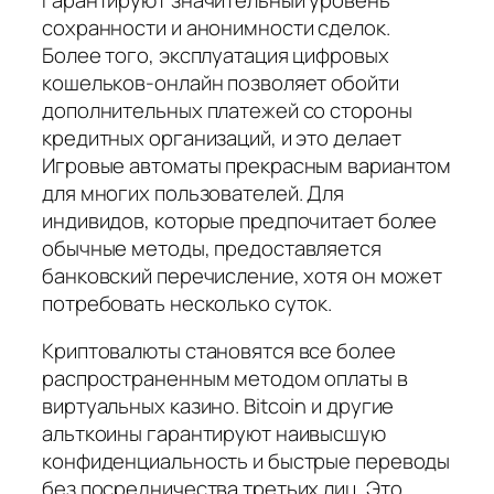
сохранности и анонимности сделок.
Более того, эксплуатация цифровых
кошельков-онлайн позволяет обойти
дополнительных платежей со стороны
кредитных организаций, и это делает
Игровые автоматы прекрасным вариантом
для многих пользователей. Для
индивидов, которые предпочитает более
обычные методы, предоставляется
банковский перечисление, хотя он может
потребовать несколько суток.
Криптовалюты становятся все более
распространенным методом оплаты в
виртуальных казино. Bitcoin и другие
альткоины гарантируют наивысшую
конфиденциальность и быстрые переводы
без посредничества третьих лиц. Это