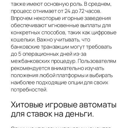
также имеют основную роль. В среднем,
процесс отнимает от 24 до 72 часов.
Впрочем некоторые игорные заведения
обеспечивают мгновенные выплаты для
конкретных способов, таких как цифровые
кошельки. Важно учитывать, что
банковские транзакции могут требовать
до 5 операционных дней из-за
межбанковских процедур. Пользователям
рекомендуется внимательно изучать
положения любой платформы и выбирать
наиболее подходящие опции для своих
потребностей.
Хитовые игровые автоматы
для ставок на деньги.