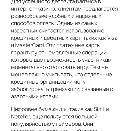
Для успешного депозита баланса в
интернет-казино, клиентам предлагается
разнообразие удобных и надежных
способов оплаты. Одним из самых
известных считается использование
кредитных и дебетных карт, таких как Visa
и MasterCard. Эти платежные карты
гарантируют немедленные операции,
которые дает возможность участникам
моментально стартовать игру. Тем не
менее важно учитывать, что отдельные
кредитные организации могут
заблокировать транзакции, связанные с
азартными играми.
Цифровые бумажники, такие как Skrill и
Neteller, ещё пользуются большой
популярностью у геймеров. Они
гарантируют значительный уровень