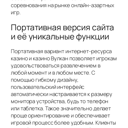
соревнования на рынке онлайн-азартных
игр.
Портативная версия сайта
и её уникальные функции
Портативная вариант интернет-ресурса
казино и казино Вулкан позволяет игрокам
удовольствоваться развлечением в
любой момент и в любом месте. С
помощью гибкому дизайну,
пользовательский интерфейс
автоматически настраивается к размеру
монитора устройства, будь то телефон
или таблетка. Такое значительно делает
проще ориентирование и обеспечивает
игровой процесс более удобным. Клиенты