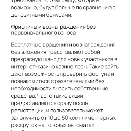
возможно, будут больше по сравнению с
депозитными бонусами.
Фриспины и вознаграждения без
первоначального взноса
Бесплатные вращения и вознаграждения
без вложения представляют собой
прекрасную шанс для новых участников в
интернет-казино казино леон. Такие сайты
дают возможность проверить фортуна и
познакомиться с развлечениями без
необходимости вносить собственные
средства. Часто такие акции
предоставляются сразу после
регистрации, и пользователь может
заполучить от 10 до 50 комплиментарных
раскруток на топовых автоматах.