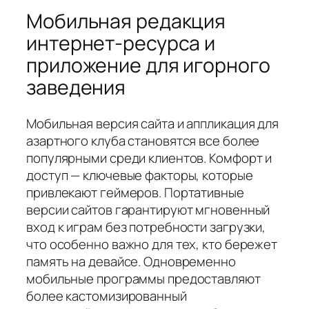
Мобильная редакция
интернет-ресурса и
приложение для игорного
заведения
Мобильная версия сайта и аппликация для
азартного клуба становятся все более
популярными среди клиентов. Комфорт и
доступ — ключевые факторы, которые
привлекают геймеров. Портативные
версии сайтов гарантируют мгновенный
вход к играм без потребности загрузки,
что особенно важно для тех, кто бережет
память на девайсе. Одновременно
мобильные программы предоставляют
более кастомизированный