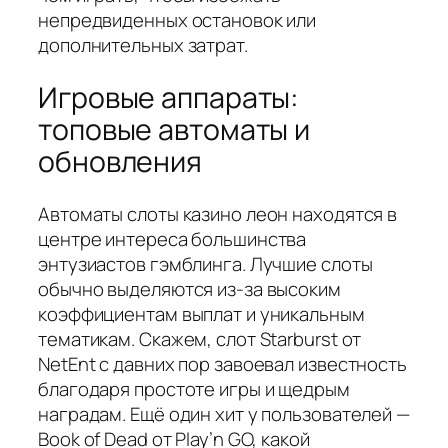
непредвиденных остановок или
дополнительных затрат.
Игровые аппараты:
топовые автоматы и
обновления
Автоматы слоты казино леон находятся в
центре интереса большинства
энтузиастов гэмблинга. Лучшие слоты
обычно выделяются из-за высоким
коэффициентам выплат и уникальным
тематикам. Скажем, слот Starburst от
NetEnt с давних пор завоевал известность
благодаря простоте игры и щедрым
наградам. Ещё один хит у пользователей —
Book of Dead от Play’n GO, какой