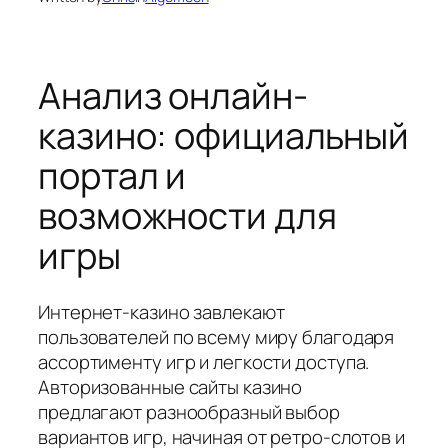
Анализ онлайн-
казино: официальный
портал и
возможности для
игры
Интернет-казино завлекают
пользователей по всему миру благодаря
ассортименту игр и легкости доступа.
Авторизованные сайты казино
предлагают разнообразный выбор
вариантов игр, начиная от ретро-слотов и