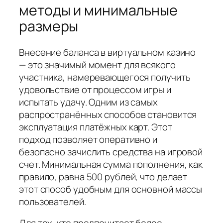
методы и минимальные
размеры
Внесение баланса в виртуальном казино
— это значимый момент для всякого
участника, намеревающегося получить
удовольствие от процессом игры и
испытать удачу. Одним из самых
распространённых способов становится
эксплуатация платёжных карт. Этот
подход позволяет оперативно и
безопасно зачислить средства на игровой
счет. Минимальная сумма пополнения, как
правило, равна 500 рублей, что делает
этот способ удобным для основной массы
пользователей.