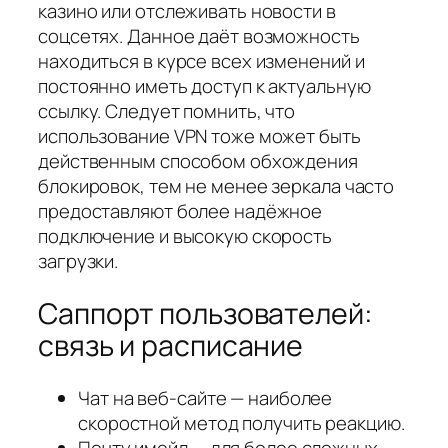
казино или отслеживать новости в
соцсетях. Данное даёт возможность
находиться в курсе всех изменений и
постоянно иметь доступ к актуальную
ссылку. Следует помнить, что
использование VPN тоже может быть
действенным способом обхождения
блокировок, тем не менее зеркала часто
предоставляют более надёжное
подключение и высокую скорость
загрузки.
Саппорт пользователей:
связь и расписание
Чат на веб-сайте — наиболее
скоростной метод получить реакцию.
Почту имейл — для более сложных