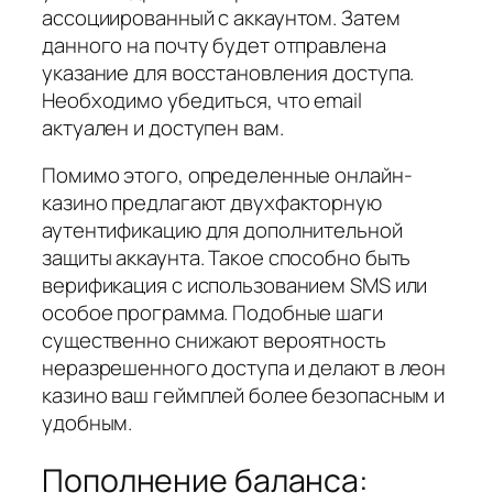
ассоциированный с аккаунтом. Затем
данного на почту будет отправлена
указание для восстановления доступа.
Необходимо убедиться, что email
актуален и доступен вам.
Помимо этого, определенные онлайн-
казино предлагают двухфакторную
аутентификацию для дополнительной
защиты аккаунта. Такое способно быть
верификация с использованием SMS или
особое программа. Подобные шаги
существенно снижают вероятность
неразрешенного доступа и делают в леон
казино ваш геймплей более безопасным и
удобным.
Пополнение баланса: