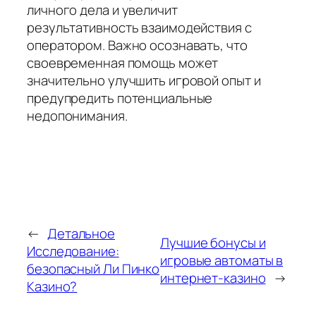
личного дела и увеличит
результативность взаимодействия с
оператором. Важно осознавать, что
своевременная помощь может
значительно улучшить игровой опыт и
предупредить потенциальные
недопонимания.
←
Детальное
Лучшие бонусы и
Исследование:
игровые автоматы в
безопасный Ли Пинко
интернет-казино
→
Казино?