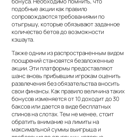
бонуса. Необходимо помнить, что
подобные акции как правило
сопровождаются требованиями по
отыгрышу, которые обязывают заданное
количество бетов до возможности
кэшаута.
Также одним из распространенным видом
поощрений становятся безвложенные
акции. Эти платформы предоставляют
шанс вновь прибывшим игрокам оценить
развлечения без обязательства вносить
свои финансы. Как правило величина таких
бонусов изменяется от 10 доходит до 30
баксов или дается в виде бесплатных
спинов на слотах. Тем не менее, стоит
обратить внимание на лимиты на
максимальной суммы выигрыша и
требования по отыгрышу, которые