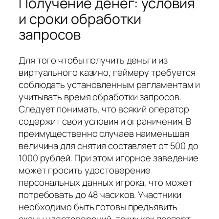
Получение денег: условия
и сроки обработки
запросов
Для того чтобы получить деньги из
виртуального казино, геймеру требуется
соблюдать установленным регламентам и
учитывать время обработки запросов.
Следует понимать, что всякий оператор
содержит свои условия и ограничения. В
преимущественно случаев наименьшая
величина для снятия составляет от 500 до
1000 рублей. При этом игорное заведение
может просить удостоверение
персональных данных игрока, что может
потребовать до 48 часиков. Участники
необходимо быть готовы предъявить
сканы удостоверений, таких как паспорт