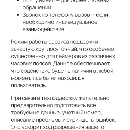
обращений.
Звонок по телефону вызов — если
необходимо индивидуальное
взаимодействие.
Режим работы сервиса поддержки
зачастую круглосуточный, что особенно
существенно для геймеров из различных
часовых поясов. Данное обеспечивает,
что содействие будет в наличии в любой
момент, где бы ни находился
пользователь.
При связи в техподдержку желательно
предварительно подготовить все
требуемые данные: учетный номер,
описание проблемы и скриншоты ошибок.
Это ускорит ход разрешения вашего