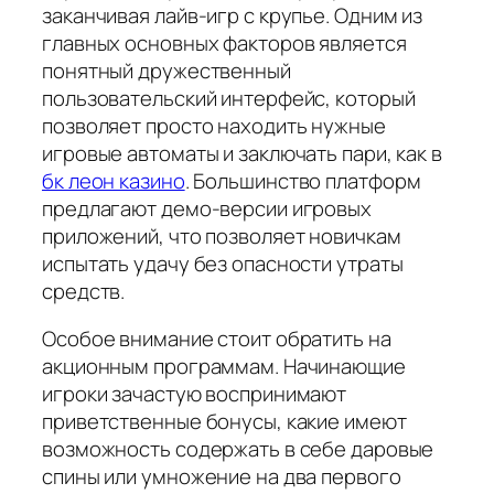
заканчивая лайв-игр с крупье. Одним из
главных основных факторов является
понятный дружественный
пользовательский интерфейс, который
позволяет просто находить нужные
игровые автоматы и заключать пари, как в
бк леон казино
. Большинство платформ
предлагают демо-версии игровых
приложений, что позволяет новичкам
испытать удачу без опасности утраты
средств.
Особое внимание стоит обратить на
акционным программам. Начинающие
игроки зачастую воспринимают
приветственные бонусы, какие имеют
возможность содержать в себе даровые
спины или умножение на два первого