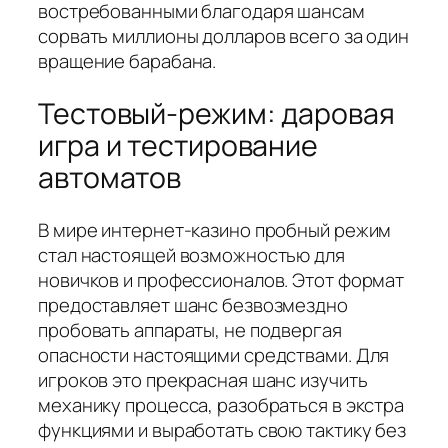
востребованными благодаря шансам
сорвать миллионы долларов всего за один
вращение барабана.
Тестовый-режим: даровая
игра и тестирование
автоматов
В мире интернет-казино пробный режим
стал настоящей возможностью для
новичков и профессионалов. Этот формат
предоставляет шанс безвозмездно
пробовать аппараты, не подвергая
опасности настоящими средствами. Для
игроков это прекрасная шанс изучить
механику процесса, разобраться в экстра
функциями и выработать свою тактику без