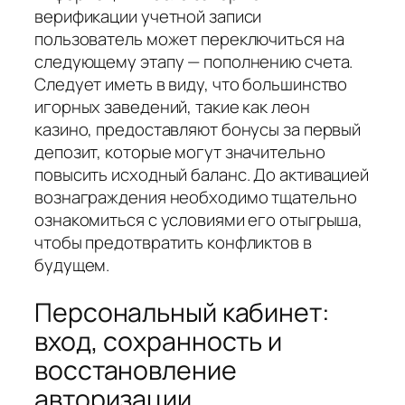
верификации учетной записи
пользователь может переключиться на
следующему этапу — пополнению счета.
Следует иметь в виду, что большинство
игорных заведений, такие как леон
казино, предоставляют бонусы за первый
депозит, которые могут значительно
повысить исходный баланс. До активацией
вознаграждения необходимо тщательно
ознакомиться с условиями его отыгрыша,
чтобы предотвратить конфликтов в
будущем.
Персональный кабинет:
вход, сохранность и
восстановление
авторизации