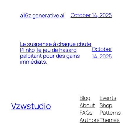
October 14, 2025
a16z generative ai
Le suspense à chaque chute
October
Plinko, le jeu de hasard
palpitant pour des gains
14, 2025
immédiats.
Blog
Events
Vzwstudio
About
Shop
FAQs
Patterns
Authors
Themes