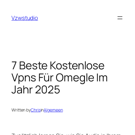
Skip
l adres
royalbet
galabet
jojobet
grandpashabet
grandpa
to
Vzwstudio
content
7 Beste Kostenlose
Vpns Für Omegle Im
Jahr 2025
Written by
Chris
in
Algemeen