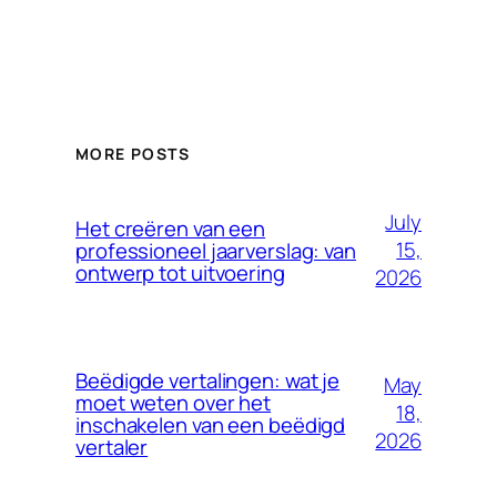
MORE POSTS
July
Het creëren van een
15,
professioneel jaarverslag: van
ontwerp tot uitvoering
2026
Beëdigde vertalingen: wat je
May
moet weten over het
18,
inschakelen van een beëdigd
2026
vertaler