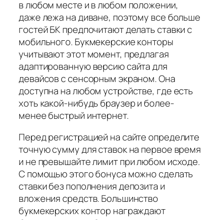
в любом месте и в любом положении,
даже лежа на диване, поэтому все больше
гостей БК предпочитают делать ставки с
мобильного. Букмекерские конторы
учитывают этот момент, предлагая
адаптированную версию сайта для
девайсов с сенсорным экраном. Она
доступна на любом устройстве, где есть
хоть какой-нибудь браузер и более-
менее быстрый интернет.
Перед регистрацией на сайте определите
точную сумму для ставок на первое время
и не превышайте лимит при любом исходе.
С помощью этого бонуса можно сделать
ставки без пополнения депозита и
вложения средств. Большинство
букмекерских контор награждают