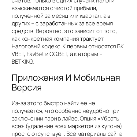
счетов. Только в одних случаях налоги
взыскиваются с чистой прибыли,
полученной за месяц или квартал, а в
других – с заработанных за все время
средств. Вероятно, это зависит от того,
как конкретная компания трактует
Налоговый кодекс. К первым относятся БК
VBET, FavBet и GG.BET, а к вторым –
BETKING.
Приложения И Мобильная
Версия
Из-за этого быстро найти ее не
получается, что особенно неудобно при
заключении пари в лайве. Опция «Убрать
все» (удаление всех маркетов из купона)
просто отсутствует. Все материалы сайта