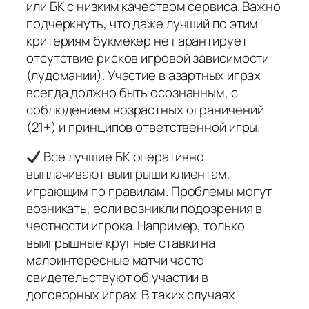
или БК с низким качеством сервиса. Важно
подчеркнуть, что даже лучший по этим
критериям букмекер не гарантирует
отсутствие рисков игровой зависимости
(лудомании). Участие в азартных играх
всегда должно быть осознанным, с
соблюдением возрастных ограничений
(21+) и принципов ответственной игры.
Все лучшие БК оперативно
выплачивают выигрыши клиентам,
играющим по правилам. Проблемы могут
возникать, если возникли подозрения в
честности игрока. Например, только
выигрышные крупные ставки на
малоинтересные матчи часто
свидетельствуют об участии в
договорных играх. В таких случаях