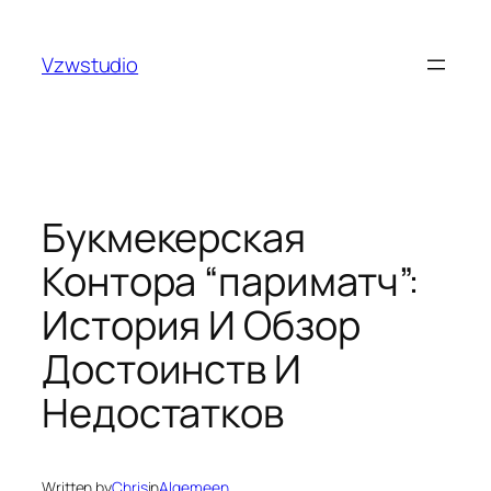
Skip
pusulabet güncel adres
royalbet
galabet
jojobet
grandp
to
Vzwstudio
content
Букмекерская
Контора “париматч”:
История И Обзор
Достоинств И
Недостатков
Written by
Chris
in
Algemeen