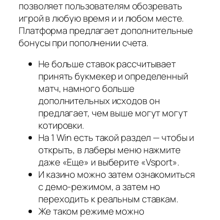
позволяет пользователям обозревать
игрой в любую время и и любом месте.
Платформа предлагает дополнительные
бонусы при пополнении счета.
Не больше ставок рассчитывает
принять букмекер и определенный
матч, намного больше
дополнительных исходов он
предлагает, чем выше могут могут
котировки.
На 1 Win есть такой раздел — чтобы и
открыть, в лаберы меню нажмите
даже «Еще» и выберите «Vsport».
И казино можно затем ознакомиться
с демо-режимом, а затем но
переходить к реальным ставкам.
Же таком режиме можно