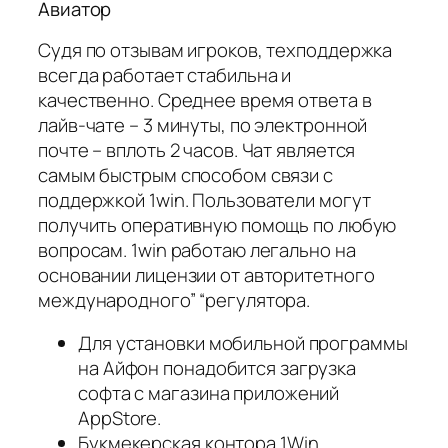
Авиатор
Судя по отзывам игроков, техподдержка
всегда работает стабильна и
качественно. Среднее время ответа в
лайв-чате – 3 минуты, по электронной
почте – вплоть 2 часов. Чат является
самым быстрым способом связи с
поддержкой 1win. Пользователи могут
получить оперативную помощь по любую
вопросам. 1win работаю легально на
основании лицензии от авторитетного
международного” “регулятора.
Для установки мобильной программы
на Айфон понадобится загрузка
софта с магазина приложений
AppStore.
Букмекерская контора 1Win