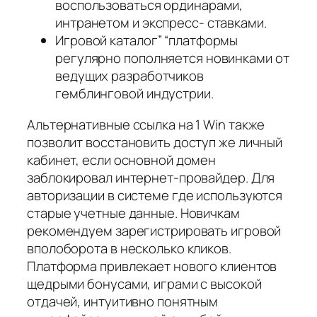
воспользоваться ординарами,
интранетом и экспресс- ставками.
Игровой каталог” “платформы
регулярно пополняется новинками от
ведущих разработчиков
гемблинговой индустрии.
Альтернативные ссылка на 1 Win также
позволит восстановить доступ же личный
кабинет, если основной домен
заблокировал интернет-провайдер. Для
авторизации в системе где используются
старые учетные данные. Новичкам
рекомендуем зарегистрировать игровой
вполоборота в несколько кликов.
Платформа привлекает нового клиентов
щедрыми бонусами, играми с высокой
отдачей, интуитивно понятным