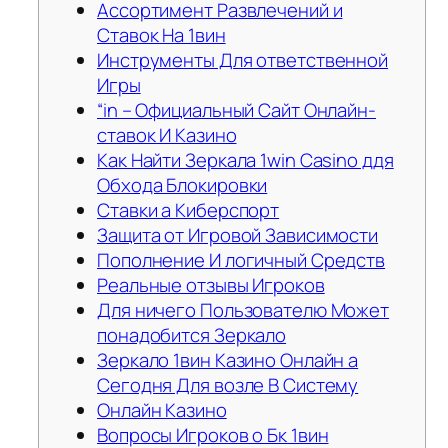
Ассортимент Развлечений и
Ставок На 1вин
Инструменты Для ответственной
Игры
“in – Официальный Сайт Онлайн-
ставок И Казино
Как Найти Зеркала 1win Casino ддя
Обхода Блокировки
Ставки а Киберспорт
Защита от Игровой Зависимости
Пополнение И логичный Средств
Реальные отзывы Игроков
Для ничего Пользователю Может
понадобится Зеркало
Зеркало 1вин Казино Онлайн а
Сегодня Для возле В Систему
Онлайн Казино
Вопросы Игроков о Бк 1вин