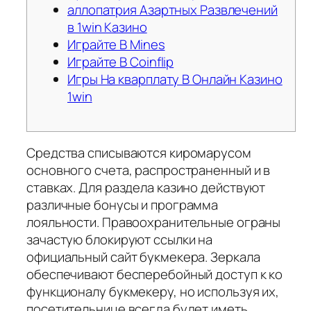
аллопатрия Азартных Развлечений
в 1win Казино
Играйте В Mines
Играйте В Coinflip
Игры На кварплату В Онлайн Казино
1win
Средства списываются киромарусом
основного счета, распространенный и в
ставках. Для раздела казино действуют
различные бонусы и программа
лояльности. Правоохранительные ограны
зачастую блокируют ссылки на
официальный сайт букмекера. Зеркала
обеспечивают бесперебойный доступ к ко
функционалу букмекеру, но используя их,
посетительнице всегда будет иметь