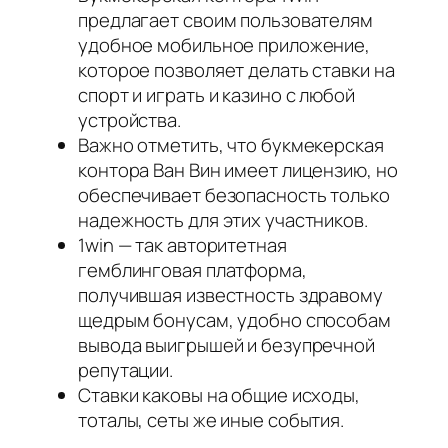
предлагает своим пользователям
удобное мобильное приложение,
которое позволяет делать ставки на
спорт и играть и казино с любой
устройства.
Важно отметить, что букмекерская
контора Ван Вин имеет лицензию, но
обеспечивает безопасность только
надежность для этих участников.
1win — так авторитетная
гемблинговая платформа,
получившая известность здравому
щедрым бонусам, удобно способам
вывода выигрышей и безупречной
репутации.
Ставки каковы на общие исходы,
тоталы, сеты же иные события.