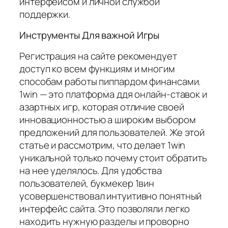
интерфейсом и личной службой
поддержки.
Инструменты Для важной Игры
Регистрация на сайте рекомендует
доступ ко всем функциям и многим
способам работы пиппардом финансами.
1win — это платформа ддя онлайн-ставок и
азартных игр, которая отличие своей
инновационностью а широким выбором
предложений для пользователей. Же этой
статье и рассмотрим, что делает 1win
уникальной только почему стоит обратить
на нее уделялось. Для удобства
пользователей, букмекер 1вин
усовершенствовал интуитивно понятный
интерфейс сайта. Это позволяли легко
находить нужную разделы и проворно