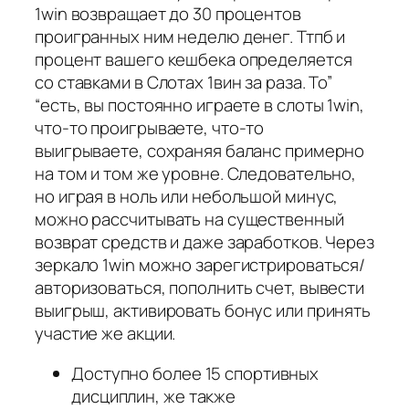
1win возвращает до 30 процентов
проигранных ним неделю денег. Ттпб и
процент вашего кешбека определяется
со ставками в Слотах 1вин за раза. То”
“есть, вы постоянно играете в слоты 1win,
что-то проигрываете, что-то
выигрываете, сохраняя баланс примерно
на том и том же уровне. Следовательно,
но играя в ноль или небольшой минус,
можно рассчитывать на существенный
возврат средств и даже заработков. Через
зеркало 1win можно зарегистрироваться/
авторизоваться, пополнить счет, вывести
выигрыш, активировать бонус или принять
участие же акции.
Доступно более 15 спортивных
дисциплин, же также