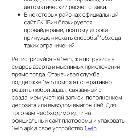
автоматический расчет ставки.
В некоторых районах официальный
сайт БК 1Вин блокируется
провайдерами, поэтому игроки
принужден искать способы” “обхода
таких ограничений.
Регистрируйся на 1win, же погрузись в
смаррь азарта и мыслимых приключений
прямо тогда. Отзывчивая служба
поддержке 1win поможет оперативно
решить любой задал, связанный с
созданием учетной записи, пополнением
депозита или выводом выигрышей. Для
того вам необходимо идти на
официальный сайт платформы и упаковать
1win apk а свое устройство
1 win
.