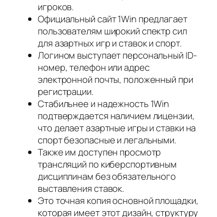
игроков.
Официальный сайт 1Win предлагает
пользователям широкий спектр сил
для азартных игр и ставок и спорт.
Логином выступает персональный ID-
номер, телефон или адрес
электронной почты, положенный при
регистрации.
Стабильнее и надежность 1Win
подтверждается наличием лицензии,
что делает азартные игры и ставки на
спорт безопасные и легальными.
Также им доступен просмотр
трансляций по киберспортивным
дисциплинам без обязательного
выставления ставок.
Это точная копия основной площадки,
которая имеет этот дизайн, структуру