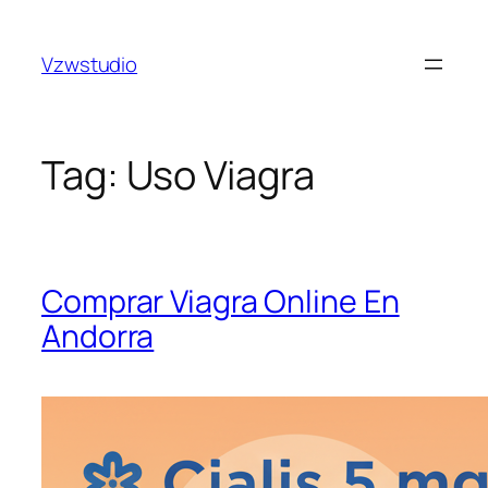
Skip
güncel adres
stake
royalbet
galabet
jojobet
casino siteler
to
Vzwstudio
content
Tag:
Uso Viagra
Comprar Viagra Online En
Andorra