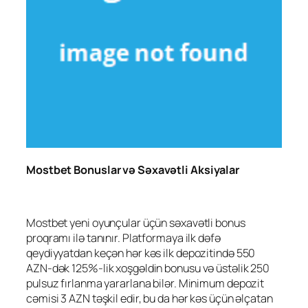
Mostbet Bonuslar və Səxavətli Aksiyalar
Mostbet yeni oyunçular üçün səxavətli bonus
proqramı ilə tanınır. Platformaya ilk dəfə
qeydiyyatdan keçən hər kəs ilk depozitində 550
AZN-dək 125%-lik xoşgəldin bonusu və üstəlik 250
pulsuz fırlanma yararlana bilər. Minimum depozit
cəmisi 3 AZN təşkil edir, bu da hər kəs üçün əlçatan