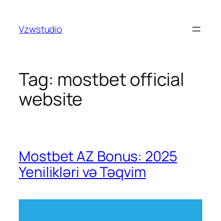
Skip
et güncel adres
royalbet
galabet
jojobet
grandpashabe
to
Vzwstudio
content
Tag:
mostbet official
website
Mostbet AZ Bonus: 2025
Yenilikləri və Təqvim