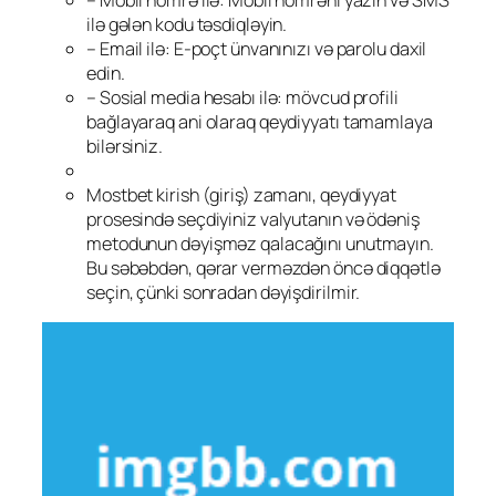
ilə gələn kodu təsdiqləyin.
– Email ilə: E-poçt ünvanınızı və parolu daxil
edin.
– Sosial media hesabı ilə: mövcud profili
bağlayaraq ani olaraq qeydiyyatı tamamlaya
bilərsiniz.
Mostbet kirish (giriş) zamanı, qeydiyyat
prosesində seçdiyiniz valyutanın və ödəniş
metodunun dəyişməz qalacağını unutmayın.
Bu səbəbdən, qərar verməzdən öncə diqqətlə
seçin, çünki sonradan dəyişdirilmir.