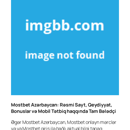
Mostbet Azərbaycan: Rəsmi Sayt, Qeydiyyat,
Bonuslar və Mobil Tətbiq haqqında Tam Bələdçi
Əgər Mostbet Azerbaycan, Mostbet onlayn mərclər
və ya Mostbet giriş ilə bağlı aktual bilgi tapaq