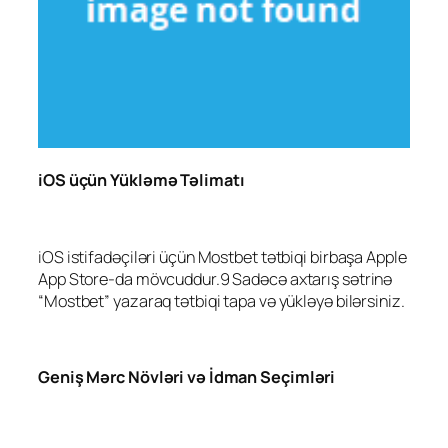
iOS üçün Yükləmə Təlimatı
iOS istifadəçiləri üçün Mostbet tətbiqi birbaşa Apple
App Store-da mövcuddur.9 Sadəcə axtarış sətrinə
“Mostbet” yazaraq tətbiqi tapa və yükləyə bilərsiniz.
Geniş Mərc Növləri və İdman Seçimləri