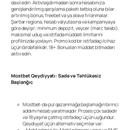
daxil edin. Aktivləşdirmədən sonra hesabınıza
genişləndirilmiş qarşılama paketi tətbiq oluna bilər:
artırılmış bonus, freebet və ya əlavə fırlanmalar.
Şərtlər regiona, hesab valyutasına və kampaniyaya
görə dəyişir; minimum depozit, veycer (mərc tələbi),
maksimal uduş və istifadə müddəti limitlərini
profilinizdə yoxlayın. Promo kod bir istifadəçi/cihaz
üçün birdəfəlikdir, 18+. Bonusları müddət bitmədən
aktiv edin.
Mostbet Qeydiyyatı: Sadə və Təhlükəsiz
Başlanğıc
Mostbet-də pul qazanmağa başlamağın birinci
addımı hesab yaratmaqdır. Proses çox sadədir
və 18 yaşına çatmış istifadəçi üçün uyğundur.
Qeydiyyat üçün alternativ seçimlər var:
– Mobil nömrə ilə: Mobil nömrəni yazın və SMS