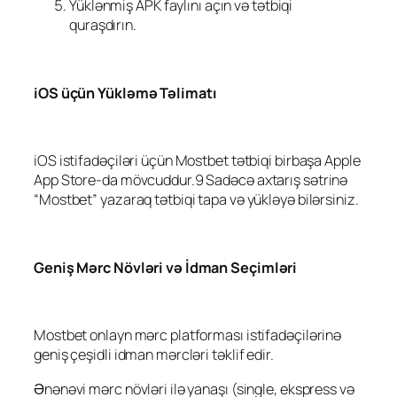
Yüklənmiş APK faylını açın və tətbiqi
quraşdırın.
iOS üçün Yükləmə Təlimatı
iOS istifadəçiləri üçün Mostbet tətbiqi birbaşa Apple
App Store-da mövcuddur.9 Sadəcə axtarış sətrinə
“Mostbet” yazaraq tətbiqi tapa və yükləyə bilərsiniz.
Geniş Mərc Növləri və İdman Seçimləri
Mostbet onlayn mərc platforması istifadəçilərinə
geniş çeşidli idman mərcləri təklif edir.
Ənənəvi mərc növləri ilə yanaşı (single, ekspress və