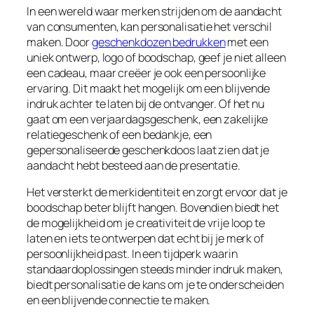
In een wereld waar merken strijden om de aandacht
van consumenten, kan personalisatie het verschil
maken. Door
geschenkdozen bedrukken
met een
uniek ontwerp, logo of boodschap, geef je niet alleen
een cadeau, maar creëer je ook een persoonlijke
ervaring. Dit maakt het mogelijk om een blijvende
indruk achter te laten bij de ontvanger. Of het nu
gaat om een verjaardagsgeschenk, een zakelijke
relatiegeschenk of een bedankje, een
gepersonaliseerde geschenkdoos laat zien dat je
aandacht hebt besteed aan de presentatie.
Het versterkt de merkidentiteit en zorgt ervoor dat je
boodschap beter blijft hangen. Bovendien biedt het
de mogelijkheid om je creativiteit de vrije loop te
laten en iets te ontwerpen dat echt bij je merk of
persoonlijkheid past. In een tijdperk waarin
standaardoplossingen steeds minder indruk maken,
biedt personalisatie de kans om je te onderscheiden
en een blijvende connectie te maken.