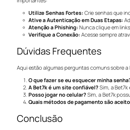
importantes:
Utilize Senhas Fortes:
Crie senhas que in
Ative a Autenticação em Duas Etapas:
Ad
Atenção a Phishing:
Nunca clique em links
Verifique a Conexão:
Acesse sempre atravé
Dúvidas Frequentes
Aqui estão algumas perguntas comuns sobre a B
O que fazer se eu esquecer minha senha
A Bet7k é um site confiável?
Sim, a Bet7k 
Posso jogar no celular?
Sim, a Bet7k poss
Quais métodos de pagamento são aceit
Conclusão