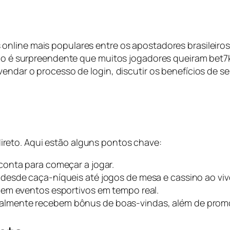
 online mais populares entre os apostadores brasilei
 não é surpreendente que muitos jogadores queiram
bet7
endar o processo de login, discutir os benefícios de se
ireto. Aqui estão alguns pontos chave:
conta para começar a jogar.
desde caça-níqueis até jogos de mesa e cassino ao viv
 em eventos esportivos em tempo real.
almente recebem bônus de boas-vindas, além de promo