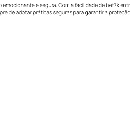
o emocionante e segura. Com a facilidade de
bet7k ent
re de adotar práticas seguras para garantir a proteção 