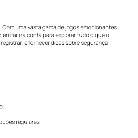
ros. Com uma vasta gama de jogos emocionantes
k entrar na conta
para explorar tudo o que o
 registrar, e fornecer dicas sobre segurança
o.
ções regulares.