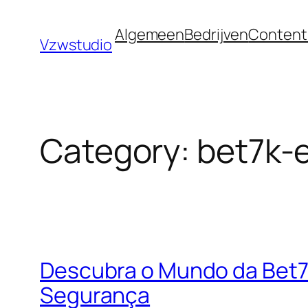
Skip
link
holiganbet
pusulabet güncel adres
royalb
Algemeen
Bedrijven
Content
to
Vzwstudio
content
Category:
bet7k-e
Descubra o Mundo da Bet7
Segurança