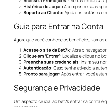
Acesso a Promoções:
Ofertas exclusivas 
Histórico de Jogos:
Acompanhe suas apost
Suporte ao Cliente:
Ajuda instantânea em
Guia para Entrar na Conta
Agora que você conhece os benefícios, vamos 
Acesse o site da Bet7k:
Abra o navegador e
Clique em ‘Entrar’:
Localize e clique no bot
Preencha suas credenciais:
Insira seu no
Autenticação:
Caso tenha ativado a autent
Pronto para jogar:
Após entrar, você estar
Segurança e Privacidade
Um aspecto crucial ao
bet7k entrar na conta
é g