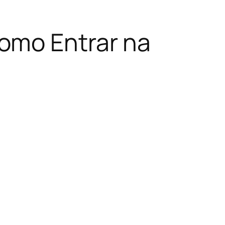
omo Entrar na