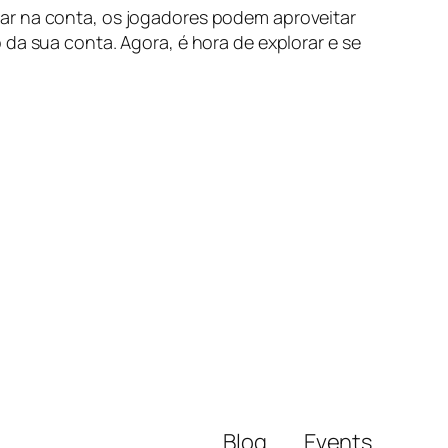
rar na conta
, os jogadores podem aproveitar
da sua conta. Agora, é hora de explorar e se
Blog
Events