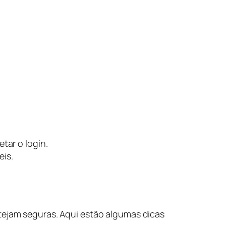
tar o login.
eis.
stejam seguras. Aqui estão algumas dicas