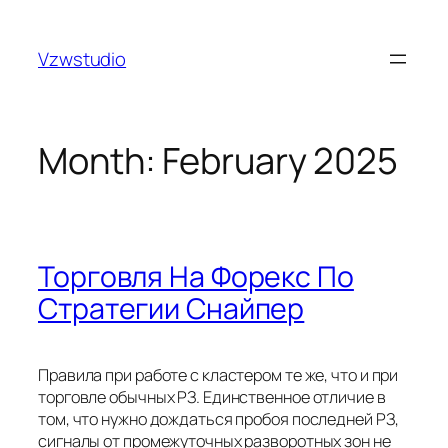
Skip
ncel adres
royalbet
galabet
jojobet
grandpashabet
gran
to
Vzwstudio
content
Month:
February 2025
Торговля На Форекс По
Стратегии Снайпер
Правила при работе с кластером те же, что и при
торговле обычных РЗ. Единственное отличие в
том, что нужно дождаться пробоя последней РЗ,
сигналы от промежуточных разворотных зон не