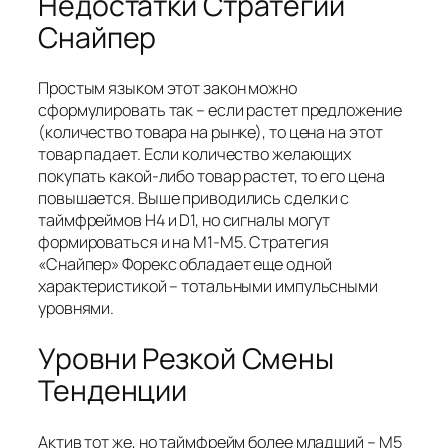
Недостатки Стратегии
Снайпер
Простым языком этот закон можно
сформулировать так – если растет предложение
(количество товара на рынке), то цена на этот
товар падает. Если количество желающих
покупать какой-либо товар растет, то его цена
повышается. Выше приводились сделки с
таймфреймов H4 и D1, но сигналы могут
формироваться и на М1-М5. Стратегия
«Снайпер» Форекс обладает еще одной
характеристикой – тотальными импульсными
уровнями.
Уровни Резкой Смены
Тенденции
Актив тот же, но таймфрейм более младший – М5