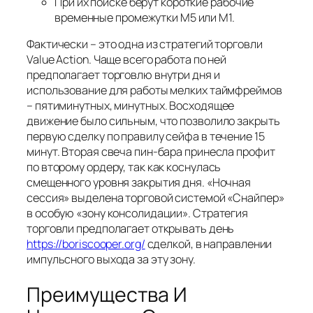
При их поиске берут короткие рабочие
временные промежутки M5 или M1.
Фактически – это одна из стратегий торговли
Value Action. Чаще всего работа по ней
предполагает торговлю внутри дня и
использование для работы мелких таймфреймов
– пятиминутных, минутных. Восходящее
движение было сильным, что позволило закрыть
первую сделку по правилу сейфа в течение 15
минут. Вторая свеча пин-бара принесла профит
по второму ордеру, так как коснулась
смещенного уровня закрытия дня. «Ночная
сессия» выделена торговой системой «Снайпер»
в особую «зону консолидации». Стратегия
торговли предполагает открывать день
https://boriscooper.org/
сделкой, в направлении
импульсного выхода за эту зону.
Преимущества И