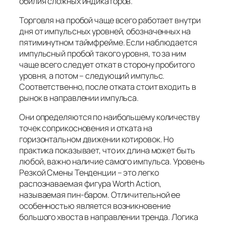
обилия сложных индикаторов.
Торговля на пробой чаще всего работает внутри
дня от импульсных уровней, обозначенных на
пятиминутном таймфрейме. Если наблюдается
импульсный пробой такого уровня, то за ним
чаще всего следует откат в сторону пробитого
уровня, а потом – следующий импульс.
Соответственно, после отката стоит входить в
рынок в направлении импульса.
Они определяются по наибольшему количеству
точек соприкосновения и отката на
горизонтальном движении котировок. Но
практика показывает, что их длина может быть
любой, важно наличие самого импульса. Уровень
Резкой Смены Тенденции – это легко
распознаваемая фигура Worth Action,
называемая пин-баром. Отличительной ее
особенностью является возникновение
большого хвоста в направлении тренда. Логика