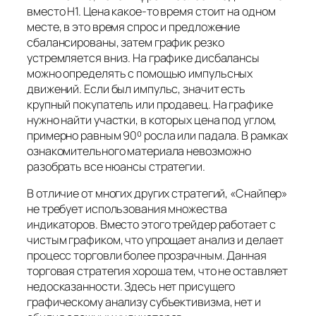
вместо Н1. Цена какое-то время стоит на одном
месте, в это время спрос и предложение
сбалансированы, затем график резко
устремляется вниз. На графике дисбалансы
можно определять с помощью импульсных
движений. Если был импульс, значит есть
крупный покупатель или продавец. На графике
нужно найти участки, в которых цена под углом,
примерно равным 90⁰ росла или падала. В рамках
ознакомительного материала невозможно
разобрать все нюансы стратегии.
В отличие от многих других стратегий, «Снайпер»
не требует использования множества
индикаторов. Вместо этого трейдер работает с
чистым графиком, что упрощает анализ и делает
процесс торговли более прозрачным. Данная
торговая стратегия хороша тем, что не оставляет
недосказанности. Здесь нет присущего
графическому анализу субъективизма, нет и