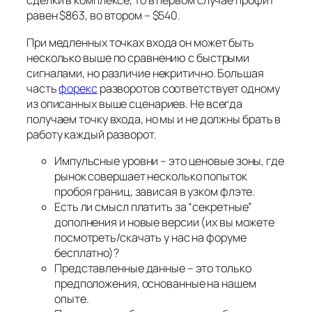
сделки в комплексе, то в первом случае профит
равен $863, во втором – $540.
При медленных точках входа он может быть
несколько выше по сравнению с быстрыми
сигналами, но различие некритично. Большая
часть
форекс
разворотов соответствует одному
из описанных выше сценариев. Не всегда
получаем точку входа, но мы и не должны брать в
работу каждый разворот.
Импульсные уровни – это ценовые зоны, где
рынок совершает несколько попыток
пробоя границ, зависая в узком флэте.
Есть ли смысл платить за “секретные”
дополнения и новые версии (их вы можете
посмотреть/скачать у нас на форуме
бесплатно)?
Представленные данные – это только
предположения, основанные на нашем
опыте.